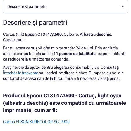
Descriere și parametri
Descriere și parametri
Cartuș (Ink)
Epson C13T47A500
. Culoare:
Albastru deschis
.
Capacitate:
-
.
Pentru acest cartuș vă oferim o garanție: 24 de luni. Prin achiziția
acestui cartuș beneficiați de
11 puncte de loialitate
, ce pot fi utilizate
ca reducere la următoarea comandă.
Aveți nevoie de ajutor pentru alegerea consumabilului? Consultați
Întrebările frecvente
sau scrieți-ne direct în chat. Cumpara cu noi din
confortul de acasa sau de la birou, fără a fi nevoie să vizitați piata.
Produsul Epson C13T47A500 - Cartuș, light cyan
(albastru deschis) este compatibil cu următoarele
imprimante, cum ar fi:
Cartus EPSON SURECOLOR SC-P900