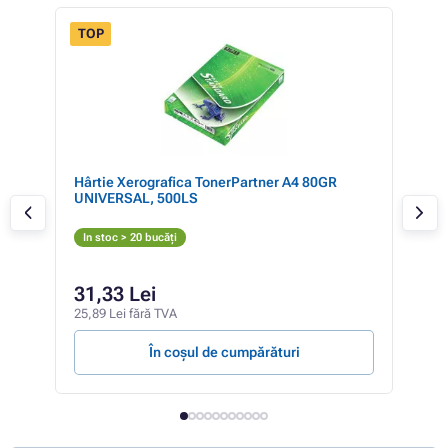
TOP
egru
Hârtie Xerografica TonerPartner A4 80GR
Eps
UNIVERSAL, 500LS
neg
Fo
In stoc > 20 bucăți
In 
31,33 Lei
22
25,89 Lei fără TVA
183,
În coșul de cumpărături