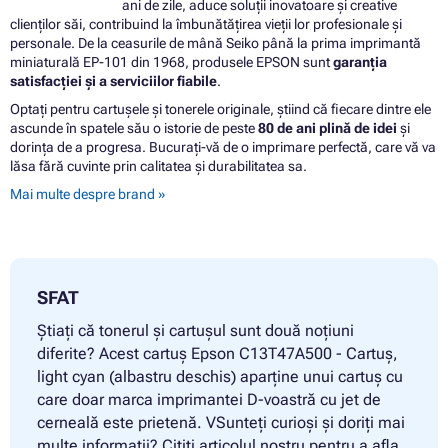
ani de zile, aduce soluții inovatoare și creative
clienților săi, contribuind la îmbunătățirea vieții lor profesionale și
personale. De la ceasurile de mână Seiko până la prima imprimantă
miniaturală EP-101 din 1968, produsele EPSON sunt
garanția
satisfacției și a serviciilor fiabile
.
Optați pentru cartușele și tonerele originale, știind că fiecare dintre ele
ascunde în spatele său o istorie de peste
80 de ani plină de idei
și
dorința de a progresa. Bucurați-vă de o imprimare perfectă, care vă va
lăsa fără cuvinte prin calitatea și durabilitatea sa.
Mai multe despre brand »
SFAT
Știați că tonerul și cartușul sunt două noțiuni
diferite? Acest cartuș Epson C13T47A500 - Cartuș,
light cyan (albastru deschis) aparține unui cartuș cu
care doar marca imprimantei D-voastră cu jet de
cerneală este prietenă. VSunteți curioși și doriți mai
multe informații? Citiți articolul nostru pentru a afla