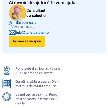
Ai nevoie de ajutor?
Te vom ajuta.
Consultant
de selectie
031 630 8312
(8:00 - 16:30)
info@tonerpartner.ro
Aș vrea să vă spun
Puncte de distribuire.
Până la
5232 puncte de colectare.
Gamă largă la alegere.
Oferim
mai mult de 39000 produse.
La noi veți avea timp.
Puteți
returna marfa în termen de 30
de zile.