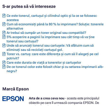
S-ar putea să vă intereseze
Ce este tonerul, cartușul și cilindrul optic și la ce se folosesc
acestea
Cum să economisiți până la 80 % la imprimare? Soluție: tonerele
alternative
Ar trebui să cumpăr un toner original sau compatibil?
5% acoperire a paginii la imprimare sau cât timp vă va ține
tonerul sau cartușul?
Unde să aruncați tonerul sau cartușele: Vă sfătuim cum să
eliminați sau să reciclați cartușul gol.
Toner vs. cartuș: care este diferența și cum să îl alegeți pe cel
potrivit?
Care este durata de viață a tonerelor și cartușelor
De ce tonerul color este folosit chiar și cu setarea imprimarii alb-
negru?
Marcă Epson
Arta de a crea ceva nou
- acesta este principalul
obiectiv pe care îl urmează compania EPSON. De