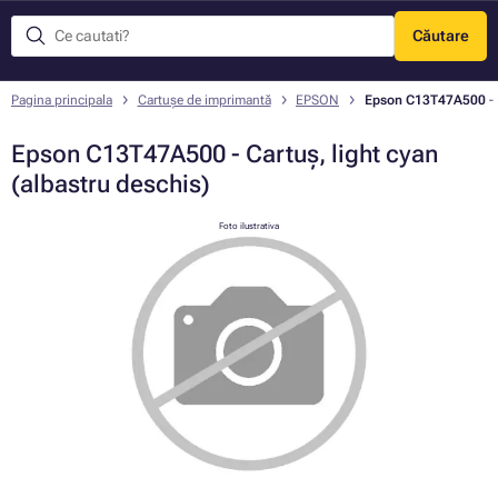
Căutare
Meniu
Pagina principala
Cartușe de imprimantă
EPSON
Epson C13T47A500 - Ca
Epson C13T47A500 - Cartuș, light cyan
(albastru deschis)
Foto ilustrativa