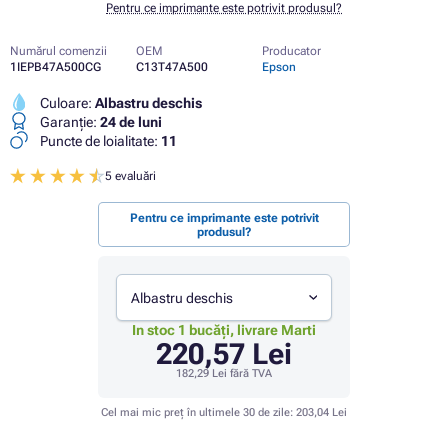
Pentru ce imprimante este potrivit produsul?
Numărul comenzii
OEM
Producator
1IEPB47A500CG
C13T47A500
Epson
Culoare:
Albastru deschis
Garanţie:
24 de luni
Puncte de loialitate:
11
5 evaluări
Pentru ce imprimante este potrivit
produsul?
Albastru deschis
In stoc 1 bucăți, livrare Marti
220,57 Lei
182,29 Lei
fără TVA
Cel mai mic preț în ultimele 30 de zile:
203,04 Lei