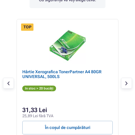
TOP
Hârtie Xerografica TonerPartner A4 80GR
Eps
UNIVERSAL, 500LS
(ne
N
In stoc > 20 bucăți
Ver
35
31,33 Lei
291,
25,89 Lei fără TVA
0,35 
În coșul de cumpărături
V