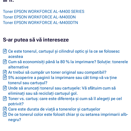
Toner EPSON WORKFORCE AL-M400 SERIES
Toner EPSON WORKFORCE AL-M400DN
Toner EPSON WORKFORCE AL-M400DTN
S-ar putea să vă intereseze
Ce este tonerul, cartușul și cilindrul optic și la ce se folosesc
acestea
Cum să economisiți până la 80 % la imprimare? Soluție: tonerele
alternative
Ar trebui să cumpăr un toner original sau compatibil?
5% acoperire a paginii la imprimare sau cât timp vă va ține
tonerul sau cartușul?
Unde să aruncați tonerul sau cartușele: Vă sfătuim cum să
eliminați sau să reciclați cartușul gol.
Toner vs. cartuș: care este diferența și cum să îl alegeți pe cel
potrivit?
Care este durata de viață a tonerelor și cartușelor
De ce tonerul color este folosit chiar și cu setarea imprimarii alb-
negru?