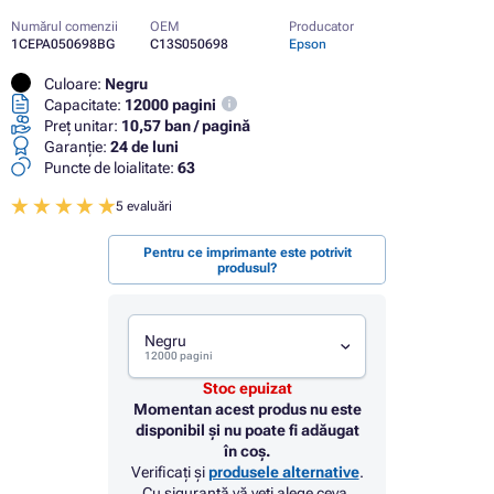
Numărul comenzii
OEM
Producator
1CEPA050698BG
C13S050698
Epson
Culoare:
Negru
Capacitate:
12000 pagini
Preț unitar:
10,57 ban / pagină
Garanţie:
24 de luni
Puncte de loialitate:
63
5 evaluări
Pentru ce imprimante este potrivit
produsul?
Negru
12000 pagini
Stoc epuizat
Momentan acest produs nu este
disponibil și nu poate fi adăugat
în coș.
Verificați și
produsele alternative
.
Cu siguranță vă veți alege ceva.