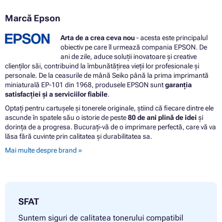
Marcă Epson
Arta de a crea ceva nou
- acesta este principalul
obiectiv pe care îl urmează compania EPSON. De
ani de zile, aduce soluții inovatoare și creative
clienților săi, contribuind la îmbunătățirea vieții lor profesionale și
personale. De la ceasurile de mână Seiko până la prima imprimantă
miniaturală EP-101 din 1968, produsele EPSON sunt
garanția
satisfacției și a serviciilor fiabile
.
Optați pentru cartușele și tonerele originale, știind că fiecare dintre ele
ascunde în spatele său o istorie de peste
80 de ani plină de idei
și
dorința de a progresa. Bucurați-vă de o imprimare perfectă, care vă va
lăsa fără cuvinte prin calitatea și durabilitatea sa.
Mai multe despre brand »
SFAT
Suntem siguri de calitatea tonerului compatibil