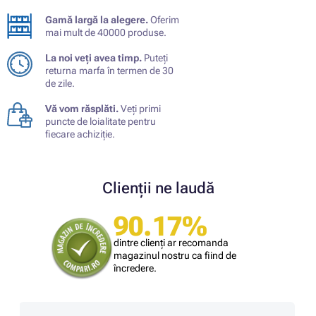
Gamă largă la alegere.
Oferim
mai mult de 40000 produse.
La noi veți avea timp.
Puteți
returna marfa în termen de 30
de zile.
Vă vom răsplăti.
Veți primi
puncte de loialitate pentru
fiecare achiziție.
Clienții ne laudă
90.17%
dintre clienți ar recomanda
magazinul nostru ca fiind de
încredere.