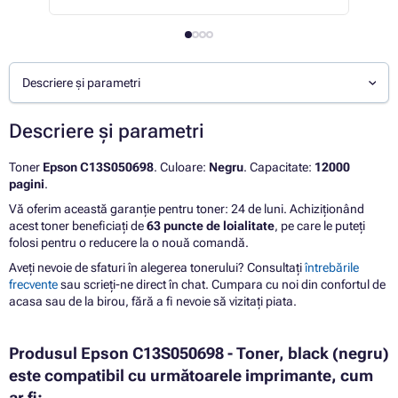
Descriere și parametri
Descriere și parametri
Toner
Epson C13S050698
. Culoare:
Negru
. Capacitate:
12000
pagini
.
Vă oferim această garanție pentru toner: 24 de luni. Achiziționând
acest toner beneficiați de
63 puncte de loialitate
, pe care le puteți
folosi pentru o reducere la o nouă comandă.
Aveți nevoie de sfaturi în alegerea tonerului? Consultați
întrebările
frecvente
sau scrieți-ne direct în chat. Cumpara cu noi din confortul de
acasa sau de la birou, fără a fi nevoie să vizitați piata.
Produsul Epson C13S050698 - Toner, black (negru)
este compatibil cu următoarele imprimante, cum
ar fi: