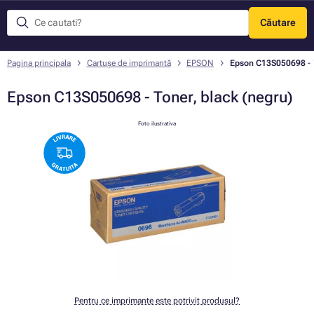
Căutare
Meniu
Pagina principala
Cartușe de imprimantă
EPSON
Epson C13S050698 - T
Epson C13S050698 - Toner, black (negru)
Foto ilustrativa
Pentru ce imprimante este potrivit produsul?