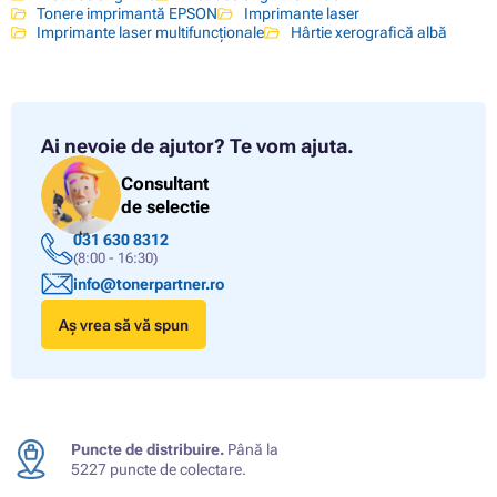
Tonere imprimantă EPSON
Imprimante laser
Imprimante laser multifuncționale
Hârtie xerografică albă
Ai nevoie de ajutor?
Te vom ajuta.
Consultant
de selectie
031 630 8312
(8:00 - 16:30)
info@tonerpartner.ro
Aș vrea să vă spun
Puncte de distribuire.
Până la
5227 puncte de colectare.