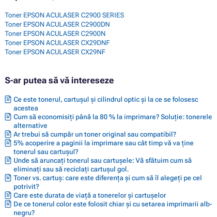
Toner EPSON ACULASER C2900 SERIES
Toner EPSON ACULASER C2900DN
Toner EPSON ACULASER C2900N
Toner EPSON ACULASER CX29DNF
Toner EPSON ACULASER CX29NF
S-ar putea să vă intereseze
Ce este tonerul, cartușul și cilindrul optic și la ce se folosesc
acestea
Cum să economisiți până la 80 % la imprimare? Soluție: tonerele
alternative
Ar trebui să cumpăr un toner original sau compatibil?
5% acoperire a paginii la imprimare sau cât timp vă va ține
tonerul sau cartușul?
Unde să aruncați tonerul sau cartușele: Vă sfătuim cum să
eliminați sau să reciclați cartușul gol.
Toner vs. cartuș: care este diferența și cum să îl alegeți pe cel
potrivit?
Care este durata de viață a tonerelor și cartușelor
De ce tonerul color este folosit chiar și cu setarea imprimarii alb-
negru?