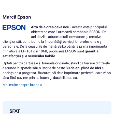
Marcă Epson
Arta de a crea ceva nou
- acesta este principalul
obiectiv pe care îl urmează compania EPSON. De
ani de zile, aduce soluții inovatoare și creative
clienților săi, contribuind la îmbunătățirea vieții lor profesionale și
personale. De la ceasurile de mână Seiko până la prima imprimantă
miniaturală EP-101 din 1968, produsele EPSON sunt
garanția
satisfacției și a serviciilor fiabile
.
Optați pentru cartușele și tonerele originale, știind că fiecare dintre ele
ascunde în spatele său o istorie de peste
80 de ani plină de idei
și
dorința de a progresa. Bucurați-vă de o imprimare perfectă, care vă va
lăsa fără cuvinte prin calitatea și durabilitatea sa.
Mai multe despre brand »
SFAT