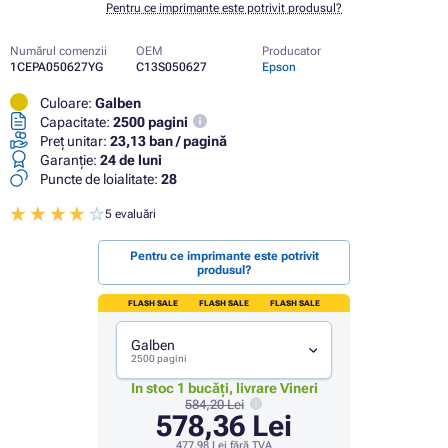
Pentru ce imprimante este potrivit produsul?
Numărul comenzii
OEM
Producator
1CEPA050627YG
C13S050627
Epson
Culoare:
Galben
Capacitate:
2500 pagini
Preț unitar:
23,13 ban / pagină
Garanţie:
24 de luni
Puncte de loialitate:
28
5 evaluări
Pentru ce imprimante este potrivit
produsul?
FLASH SALE
FLASH SALE
FLASH SALE
Galben
2500 pagini
In stoc 1 bucăți, livrare Vineri
584,20 Lei
578,36 Lei
477,98 Lei
fără TVA