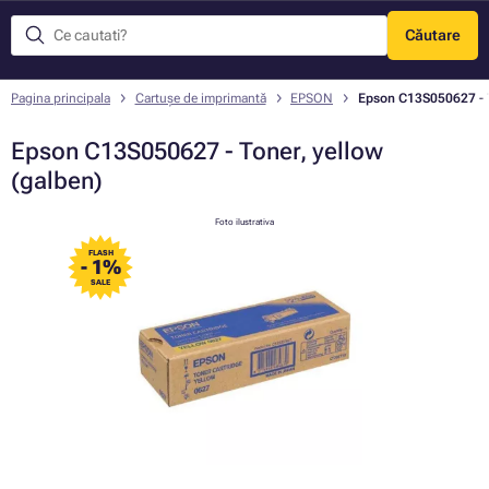
Căutare
Meniu
Pagina principala
Cartușe de imprimantă
EPSON
Epson C13S050627 - T
Epson C13S050627 - Toner, yellow
(galben)
Foto ilustrativa
FLASH
- 1%
SALE