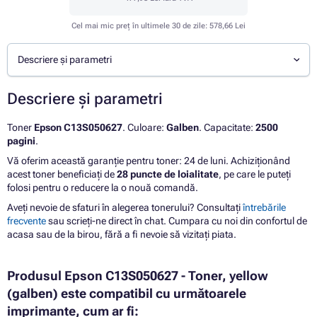
Cel mai mic preț în ultimele 30 de zile:
578,66 Lei
Descriere și parametri
Descriere și parametri
Toner
Epson C13S050627
. Culoare:
Galben
. Capacitate:
2500
pagini
.
Vă oferim această garanție pentru toner: 24 de luni. Achiziționând
acest toner beneficiați de
28 puncte de loialitate
, pe care le puteți
folosi pentru o reducere la o nouă comandă.
Aveți nevoie de sfaturi în alegerea tonerului? Consultați
întrebările
frecvente
sau scrieți-ne direct în chat. Cumpara cu noi din confortul de
acasa sau de la birou, fără a fi nevoie să vizitați piata.
Produsul Epson C13S050627 - Toner, yellow
(galben) este compatibil cu următoarele
imprimante, cum ar fi: