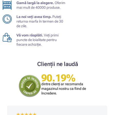
Gamă largă la alegere.
Oferim
mai mult de 40000 produse.
La noi veți avea timp.
Puteți
returna marfa în termen de 30
de zile.
Vă vom răsplăti.
Veți primi
puncte de loialitate pentru
fiecare achiziție.
Clienții ne laudă
90.19%
dintre clienți ar recomanda
magazinul nostru ca fiind de
încredere.