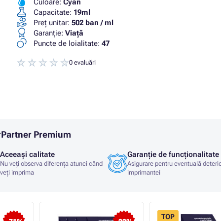
Culoare:
Cyan
Capacitate:
19ml
Preț unitar:
502 ban / ml
Garanţie:
Viaţă
Puncte de loialitate:
47
0 evaluări
erPartner Premium
Aceeași calitate
Garanție de funcționalitate
Nu veți observa diferența atunci când
Asigurare pentru eventuală deteri
veți imprima
imprimantei
TOP