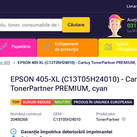
Livra
Aveț
Căutare
031
Lu-Vi
Echipament
Igienă
Papetărie
de protecție
+ Drogheri
on 405
EPSON 405-XL (C13T05H24010) - Cartuș TonerPartner PREMIUM,
EPSON 405-XL (C13T05H24010) - Car
TonerPartner PREMIUM, cyan
TOP
BUNURI REDUSE
NOUTĂȚI
PRODUS ÎN UNIUNEA EUROPEANA
Numărul comenzii
OEM
Producator
20400268
C13T05H24010
TonerPartner
Garanție împotriva deteriorării imprimantei