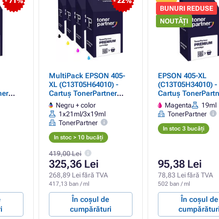
- 71%
- 22%
BUNURI REDUSE
NOUTĂȚI
MultiPack EPSON 405-
EPSON 405-XL
XL (C13T05H64010) -
(C13T05H34010) -
ner
Cartuș TonerPartner
Cartuș TonerPartn
(negru)
PREMIUM, black + color
PREMIUM, magen
Negru + color
Magenta
19ml
(negru + color)
1x21ml/3x19ml
TonerPartner
TonerPartner
In stoc 3 bucăți
In stoc > 10 bucăți
419,00 Lei
325,36 Lei
95,38 Lei
268,89 Lei fără TVA
78,83 Lei fără TVA
417,13 ban / ml
502 ban / ml
e
În coșul de
În coșul de
i
cumpărături
cumpărătur