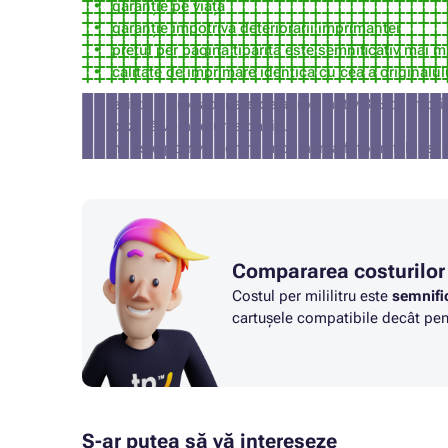
3830DWTF
7835DTW
garanție pe viață
Cartus EPSON WORKFORCE PRO WF-
Cartus 
garanție împotriva deteriorării imprimantei
4800 SERIES
7840DTW
prețul per pagină tipărită este semnificativ mai m
calitate de imprimare identică cu cea a originalul
există o probabilitate de aproximativ 3% ca impri
caz, vă vom returna banii).
nu este potrivit pentru imprimarea fotografiilor și 
Compararea costurilor
Costul per mililitru este
semnifi
cartușele compatibile decât pent
S-ar putea să vă intereseze