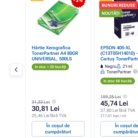
- 2%
BUNURI REDUSE
NOUTĂȚI
010 -
Hârtie Xerografica
EPSON 405-XL
TonerPartner A4 80GR
(C13T05H14010) -
UNIVERSAL, 500LS
Cartuș TonerPart
PREMIUM, black 
l
Negru
21ml
In stoc > 20 bucăți
TonerPartner
In stoc 66 bucăți
159,25 Lei
31,33 Lei
45,74 Lei
30,81 Lei
37,80 Lei fără TVA
25,46 Lei fără TVA
217,81 ban / ml
e
În coșul de
În coșul d
ri
cumpărături
cumpărătur