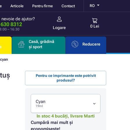
RO
re
Articole
Pentru firme
Contact
i nevoie de ajutor?
 630 8312
0 Lei
Logare
 8:00 – 16:30
Casă, grădină
Reducere
e
și sport
 cyan
tuș
Pentru ce imprimante este potrivit
produsul?
Cyan
19ml
In stoc 4 bucăți, livrare Marti
Cumpără mai mult și
economisește!