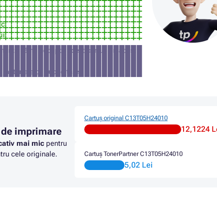
F
7830DTWF
EPSON WORKFORCE PRO WF-
Cartus EPSON WORKFORCE WF
F
Cartus EPSON WORKFORCE WF
ic
ui
manta să nu accepte acest cartuș (în acest
a materialelor publicitare
Cartuș original C13T05H24010
12,1224 L
 de imprimare
cativ mai mic
pentru
ru cele originale.
Cartuș TonerPartner C13T05H24010
5,02 Lei