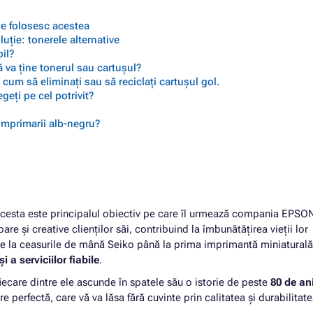
 se folosesc acestea
ție: tonerele alternative
il?
 va ține tonerul sau cartușul?
cum să eliminați sau să reciclați cartușul gol.
geți pe cel potrivit?
 imprimarii alb-negru?
cesta este principalul obiectiv pe care îl urmează compania EPSON
oare și creative clienților săi, contribuind la îmbunătățirea vieții lor
De la ceasurile de mână Seiko până la prima imprimantă miniatural
i a serviciilor fiabile
.
 fiecare dintre ele ascunde în spatele său o istorie de peste
80 de an
 perfectă, care vă va lăsa fără cuvinte prin calitatea și durabilitate