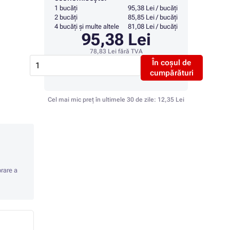
1 bucăți
95,38 Lei / bucăți
2 bucăți
85,85 Lei / bucăți
4 bucăți și multe altele
81,08 Lei / bucăți
95,38 Lei
78,83 Lei
fără TVA
În coșul de
cumpărături
Cel mai mic preț în ultimele 30 de zile:
12,35 Lei
orare a
TOP