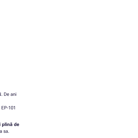
. De ani
ă EP-101
i plină de
a sa.