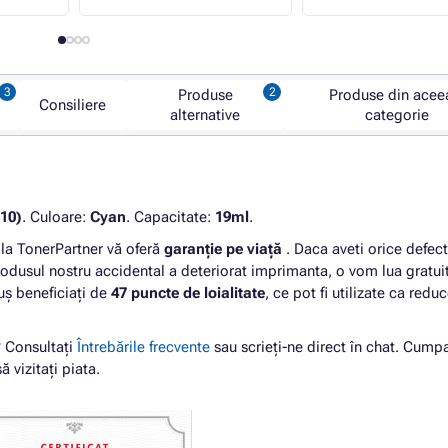
Produse
Produse din acee
Consiliere
alternative
categorie
10)
. Culoare:
Cyan
. Capacitate:
19ml
.
a TonerPartner vă oferă
garanție pe viață
. Daca aveti orice defect
odusul nostru accidental a deteriorat imprimanta, o vom lua gratui
tuș beneficiați de
47 puncte de loialitate
, ce pot fi utilizate ca reduc
? Consultați
Întrebările frecvente
sau scrieți-ne direct în chat. Cump
ă vizitați piata.