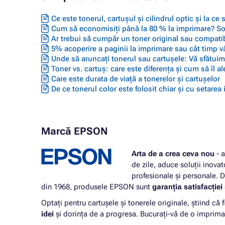
Ce este tonerul, cartușul și cilindrul optic și la ce
Cum să economisiți până la 80 % la imprimare? Solu
Ar trebui să cumpăr un toner original sau compatib
5% acoperire a paginii la imprimare sau cât timp vă
Unde să aruncați tonerul sau cartușele: Vă sfătuim 
Toner vs. cartuș: care este diferența și cum să îl ale
Care este durata de viață a tonerelor și cartușelor
De ce tonerul color este folosit chiar și cu setarea
Marcă EPSON
Arta de a crea ceva nou
- a
de zile, aduce soluții inovat
profesionale și personale. 
din 1968, produsele EPSON sunt
garanția satisfacției ș
Optați pentru cartușele și tonerele originale, știind că
idei
și dorința de a progresa. Bucurați-vă de o imprimare