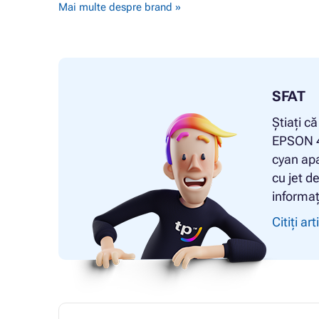
Mai multe despre brand »
SFAT
Știați c
EPSON 4
cyan apa
cu jet d
informați
Citiți art