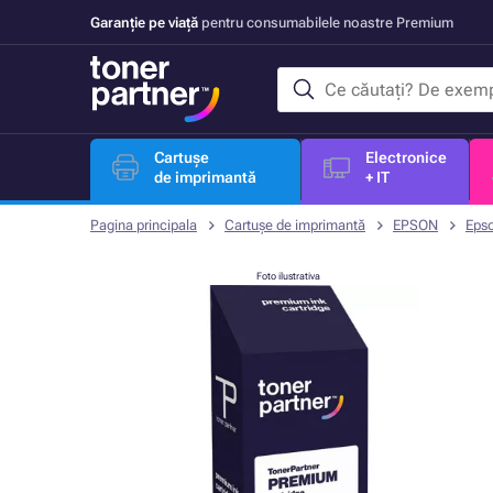
Garanție pe viață
pentru consumabilele noastre Premium
Cartușe
Electronice
de imprimantă
+ IT
Pagina principala
Cartușe de imprimantă
EPSON
Eps
Foto ilustrativa