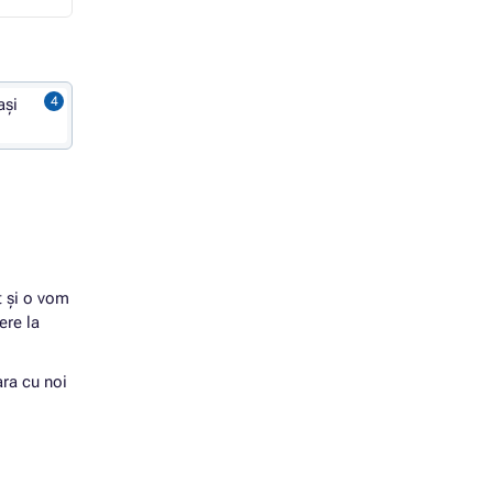
ași
t și o vom
ere la
ara cu noi