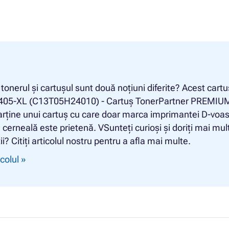
ă tonerul și cartușul sunt două noțiuni diferite? Acest cartu
05-XL (C13T05H24010) - Cartuș TonerPartner PREMIU
rține unui cartuș cu care doar marca imprimantei D-voas
e cerneală este prietenă. VSunteți curioși și doriți mai mul
i? Citiți articolul nostru pentru a afla mai multe.
icolul »