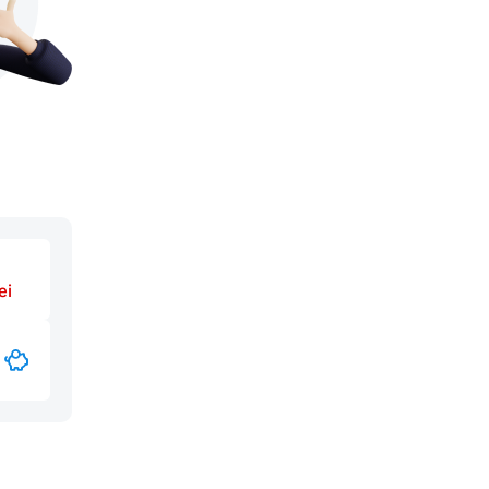
-7835
-7840
ei