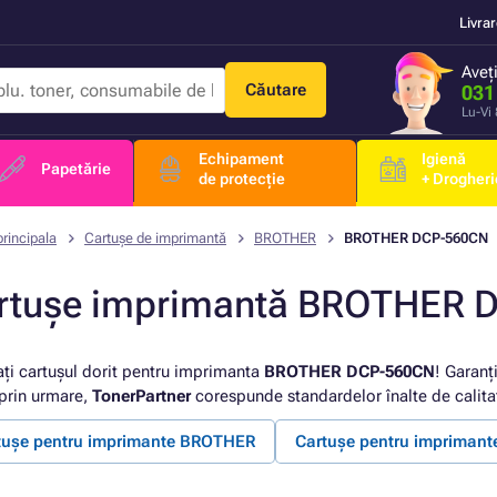
Livra
Aveț
Căutare
031
Lu-Vi
Echipament
Igienă
Papetărie
de protecție
+ Drogheri
rincipala
Cartușe de imprimantă
BROTHER
BROTHER DCP-560CN
rtușe imprimantă BROTHER 
ați cartușul dorit pentru imprimanta
BROTHER DCP-560CN
! Garanț
 prin urmare,
TonerPartner
corespunde standardelor înalte de calita
tușe pentru imprimante BROTHER
Cartușe pentru impriman