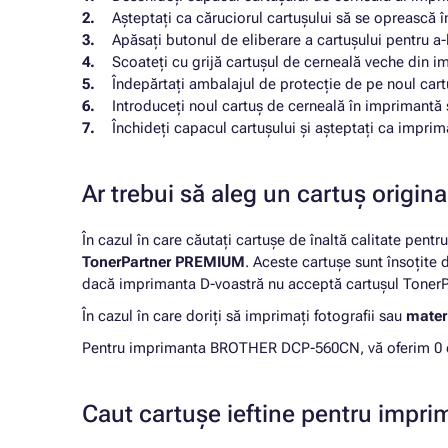
Așteptați ca căruciorul cartușului să se oprească î
Apăsați butonul de eliberare a cartușului pentru a
Scoateți cu grijă cartușul de cerneală veche din i
Îndepărtați ambalajul de protecție de pe noul cart
Introduceți noul cartuș de cerneală în imprimantă ș
Închideți capacul cartușului și așteptați ca imprima
Ar trebui să aleg un cartuș origi
În cazul în care căutați cartușe de înaltă calitate pentr
TonerPartner PREMIUM
. Aceste cartușe sunt însoțite
dacă imprimanta D-voastră nu acceptă cartușul TonerPa
În cazul în care doriți să imprimați fotografii sau
materi
Pentru imprimanta BROTHER DCP-560CN, vă oferim 0 car
Caut cartușe ieftine pentru im