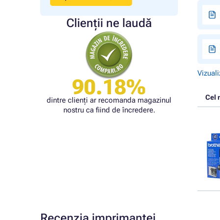
Clienții ne laudă
Vizuali
90.18%
Cel 
dintre clienți ar recomanda magazinul
nostru ca fiind de încredere.
Recenzia imprimantei