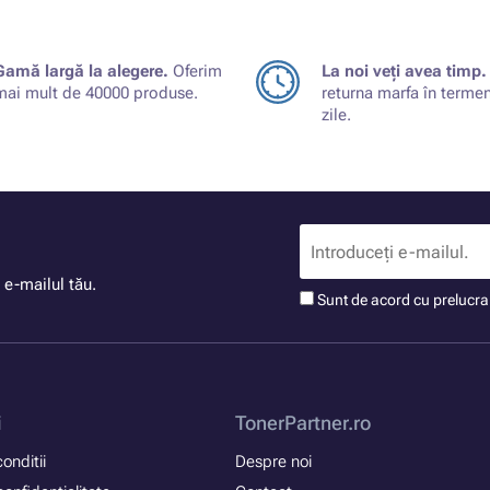
Gamă largă la alegere.
Oferim
La noi veți avea timp.
mai mult de 40000 produse.
returna marfa în terme
zile.
 e-mailul tău.
Sunt de acord cu prelucr
i
TonerPartner.ro
onditii
Despre noi