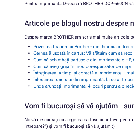
Pentru imprimanta D-voastră BROTHER DCP-560CN vă of
Articole pe blogul nostru despr
Despre marca BROTHER am scris mai multe articole pe
Povestea brand-ului Brother - din Japonia in toat
Cerneală uscată în cartuș: Vă sfătuim cum să rezol
Cum să schimbați cartușele din imprimantele HP, 
Cum să aveți grijă în mod corespunzător de impr
Întreținerea la timp, și corectă a imprimantei - m
Înlocuirea tonerului din imprimantă: la ce ar trebu
Unde aruncați imprimanta: 4 locuri pentru a o reci
Vom fi bucuroși să vă ajutăm - su
Nu vă descurcați cu alegerea cartușului potrivit pentr
întrebare?") și vom fi bucuroși să vă ajutăm :)