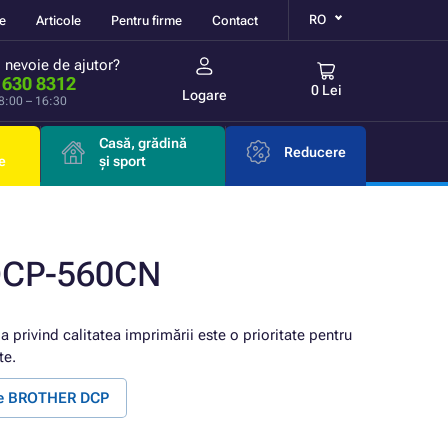
RO
re
Articole
Pentru firme
Contact
i nevoie de ajutor?
 630 8312
0 Lei
Logare
 8:00 – 16:30
Casă, grădină
Reducere
e
și sport
DCP-560CN
ia privind calitatea imprimării este o prioritate pentru
te.
te BROTHER DCP