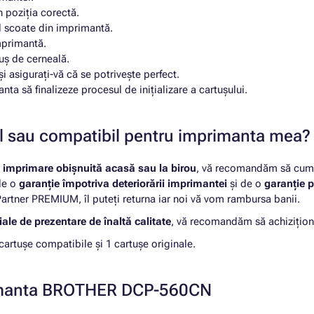
n poziția corectă.
-l scoate din imprimantă.
mprimantă.
uș de cerneală.
i asigurați-vă că se potrivește perfect.
nta să finalizeze procesul de inițializare a cartușului.
nal sau compatibil pentru imprimanta mea?
u
imprimare obișnuită acasă sau la birou
, vă recomandăm să cumpă
 de o
garanție împotriva deteriorării imprimantei
și de o
garanție p
rtner PREMIUM, îl puteți returna iar noi vă vom rambursa banii.
ale de prezentare de înaltă calitate
, vă recomandăm să achizițion
tușe compatibile și 1 cartușe originale.
primanta BROTHER DCP-560CN