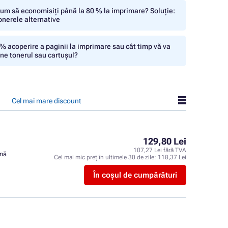
um să economisiți până la 80 % la imprimare? Soluție:
onerele alternative
% acoperire a paginii la imprimare sau cât timp vă va
ine tonerul sau cartușul?
Cel mai mare discount
129,80 Lei
107,27 Lei fără TVA
ină
Cel mai mic preț în ultimele 30 de zile:
118,37 Lei
În coșul de cumpărături