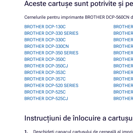
Aceste cartușe sunt potrivite și p
Cernelurile pentru imprimante BROTHER DCP-560CN de 
BROTHER DCP-130C
BROTHER
BROTHER DCP-330 SERIES
BROTHER
BROTHER DCP-330C
BROTHER
BROTHER DCP-330CN
BROTHER
BROTHER DCP-350 SERIES
BROTHER
BROTHER DCP-350C
BROTHER
BROTHER DCP-350CJ
BROTHER
BROTHER DCP-353C
BROTHER
BROTHER DCP-357C
BROTHER
BROTHER DCP-520 SERIES
BROTHER
BROTHER DCP-525C
BROTHER
BROTHER DCP-525CJ
BROTHER
Instrucțiuni de înlocuire a cart
Deschideți capacul cartușului de cerneală al impr