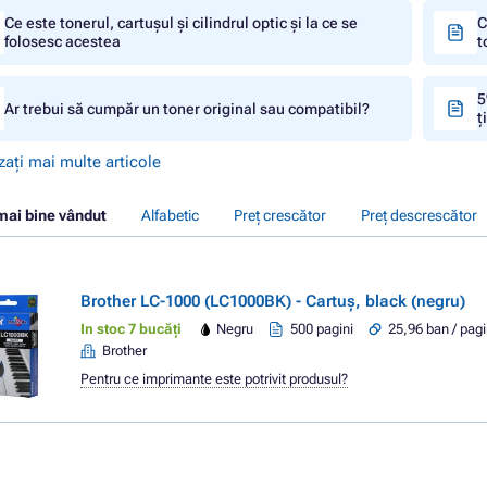
Ce este tonerul, cartușul și cilindrul optic și la ce se
C
folosesc acestea
t
5
Ar trebui să cumpăr un toner original sau compatibil?
ț
zați mai multe articole
mai bine vândut
Alfabetic
Preț crescător
Preț descrescător
Brother LC-1000 (LC1000BK) - Cartuș, black (negru)
In stoc 7 bucăți
Negru
500 pagini
25,96 ban / pag
Brother
Pentru ce imprimante este potrivit produsul?