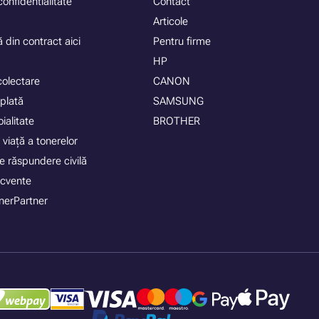
confidentialitate
Contact
Articole
 din contract aici
Pentru firme
HP
colectare
CANON
plată
SAMSUNG
ialitate
BROTHER
 viață a tonerelor
e răspundere civilă
recvente
nerPartner