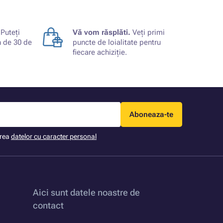
Puteți
Vă vom răsplăti.
Veți primi
n de 30 de
puncte de loialitate pentru
fiecare achiziție.
Aboneaza-te
area
datelor cu caracter personal
Aici sunt datele noastre de
contact