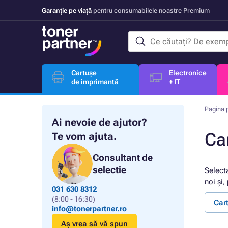
Garanție pe viață
pentru consumabilele noastre Premium
Cartușe
Electronice
de imprimantă
+ IT
Pagina p
Ai nevoie de ajutor?
Ca
Te vom ajuta.
Consultant de
selectie
Select
noi și,
031 630 8312
(8:00 - 16:30)
Car
info@tonerpartner.ro
Aș vrea să vă spun