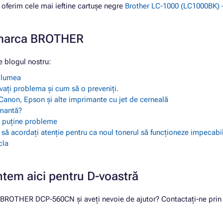
erim cele mai ieftine cartușe negre
Brother LC-1000 (LC1000BK) -
e marca BROTHER
 blogul nostru:
a lumea
vați problema și cum să o preveniți.
Canon, Epson și alte imprimante cu jet de cerneală
imantă?
ai puține probleme
i să acordați atenție pentru ca noul tonerul să funcționeze impecabi
cla
ntem aici pentru D-voastră
u BROTHER DCP-560CN și aveți nevoie de ajutor? Contactați-ne prin 