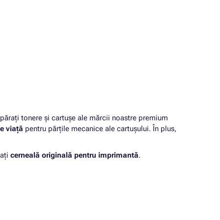
rați tonere și cartușe ale mărcii noastre premium
e viață
pentru părțile mecanice ale cartușului. În plus,
ați
cerneală originală pentru imprimantă
.