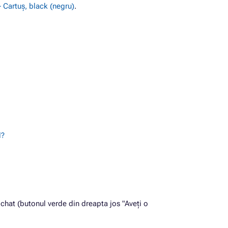
 Cartuș, black (negru)
.
l?
chat (butonul verde din dreapta jos "Aveți o