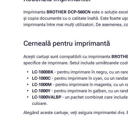
Imprimanta
BROTHER DCP-560CN
este o soluție exce
și copia documente cu o calitate înaltă. Este foarte ușo
imprimanta între mai mulți utilizatori. De asemenea, cos
Cerneală pentru imprimantă
Acești cartuși sunt compatibili cu imprimanta
BROTHE
specifice de imprimare. Setul include următoarele codu
LC-1000BK
- pentru imprimare în negru, cu un ra
LC-1000C
- pentru imprimare în cyan, cu un randa
LC-1000M
- pentru imprimare în magenta, cu un r
LC-1000Y
- pentru imprimare în galben, cu un ran
LC-1000VALBP
- un pachet combinat care include 
culoare.
Alegând aceste cartușe, veți asigura imprimantei dvs