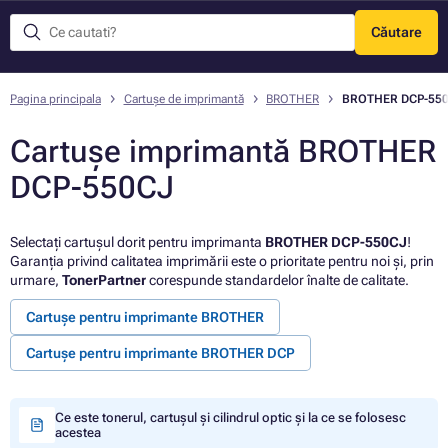
Căutare
Meniu
Pagina principala
Cartușe de imprimantă
BROTHER
BROTHER DCP-55
Cartușe imprimantă BROTHER
DCP-550CJ
Selectați cartușul dorit pentru imprimanta
BROTHER DCP-550CJ
!
Garanția privind calitatea imprimării este o prioritate pentru noi și, prin
urmare,
TonerPartner
corespunde standardelor înalte de calitate.
Cartușe pentru imprimante BROTHER
Cartușe pentru imprimante BROTHER DCP
Ce este tonerul, cartușul și cilindrul optic și la ce se folosesc
acestea