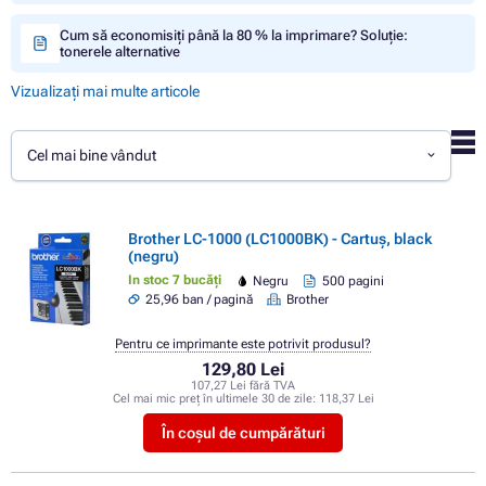
Cum să economisiți până la 80 % la imprimare? Soluție:
tonerele alternative
Vizualizați mai multe articole
Cel mai bine vândut
Brother LC-1000 (LC1000BK) - Cartuș, black
(negru)
In stoc 7 bucăți
Negru
500 pagini
25,96 ban / pagină
Brother
Pentru ce imprimante este potrivit produsul?
129,80 Lei
107,27 Lei fără TVA
Cel mai mic preț în ultimele 30 de zile:
118,37 Lei
În coșul de cumpărături