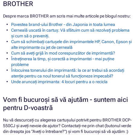
BROTHER
Despre marca BROTHER am scris mai multe articole pe blogul nostru:
Povestea brand-ului Brother - din Japonia in toata lumea
Cerneală uscată în cartuș: Vă sfătuim cum să rezolvați problema
și cum să o preveniți.
Cum să schimbați cartușele din imprimantele HP, Canon, Epson și
alte imprimante cu jet de cerneală
Cum să aveți grijă în mod corespunzător de imprimantă?
Întreținerea la timp, și corectă a imprimantei - mai puține
probleme
Înlocuirea tonerului din imprimantă: la ce ar trebui să acordați
atenție pentru ca noul tonerul să funcționeze impecabil?
Unde aruncați imprimanta: 4 locuri pentru a o recicla
Vom fi bucuroși să vă ajutăm - suntem aici
pentru D-voastră
Nu vă descurcați cu alegerea cartușului potrivit pentru BROTHER DCP-
550CJ și aveți nevoie de ajutor? Contactați-ne prin chat (butonul verde
din dreapta jos "Aveți o întrebare?") și vom fi bucuroși să vă ajutăm :)