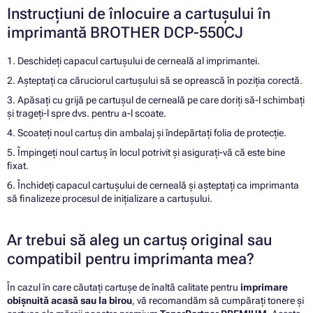
Instrucțiuni de înlocuire a cartușului în
imprimantă BROTHER DCP-550CJ
1. Deschideți capacul cartușului de cerneală al imprimantei.
2. Așteptați ca căruciorul cartușului să se oprească în poziția corectă.
3. Apăsați cu grijă pe cartușul de cerneală pe care doriți să-l schimbați
și trageți-l spre dvs. pentru a-l scoate.
4. Scoateți noul cartuș din ambalaj și îndepărtați folia de protecție.
5. Împingeți noul cartuș în locul potrivit și asigurați-vă că este bine
fixat.
6. Închideți capacul cartușului de cerneală și așteptați ca imprimanta
să finalizeze procesul de inițializare a cartușului.
Ar trebui să aleg un cartuș original sau
compatibil pentru imprimanta mea?
În cazul în care căutați cartușe de înaltă calitate pentru
imprimare
obișnuită acasă sau la birou
, vă recomandăm să cumpărați tonere și