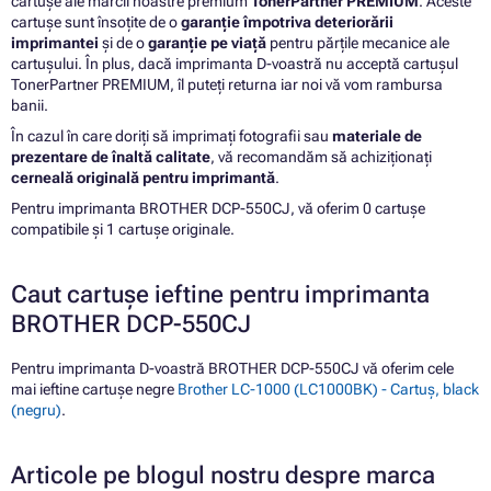
cartușe ale mărcii noastre premium
TonerPartner PREMIUM
. Aceste
cartușe sunt însoțite de o
garanție împotriva deteriorării
imprimantei
și de o
garanție pe viață
pentru părțile mecanice ale
cartușului. În plus, dacă imprimanta D-voastră nu acceptă cartușul
TonerPartner PREMIUM, îl puteți returna iar noi vă vom rambursa
banii.
În cazul în care doriți să imprimați fotografii sau
materiale de
prezentare de înaltă calitate
, vă recomandăm să achiziționați
cerneală originală pentru imprimantă
.
Pentru imprimanta BROTHER DCP-550CJ, vă oferim 0 cartușe
compatibile și 1 cartușe originale.
Caut cartușe ieftine pentru imprimanta
BROTHER DCP-550CJ
Pentru imprimanta D-voastră BROTHER DCP-550CJ vă oferim cele
mai ieftine cartușe negre
Brother LC-1000 (LC1000BK) - Cartuș, black
(negru)
.
Articole pe blogul nostru despre marca