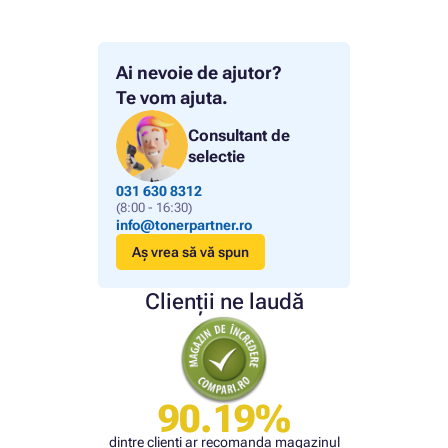
Ai nevoie de ajutor?
Te vom ajuta.
Consultant de
selectie
031 630 8312
(8:00 - 16:30)
info@tonerpartner.ro
Aș vrea să vă spun
Clienții ne laudă
90.19%
dintre clienți ar recomanda magazinul