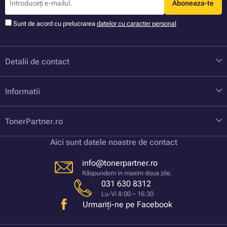
Aboneaza-te
Sunt de acord cu prelucrarea
datelor cu caracter personal
Detalii de contact
Informatii
TonerPartner.ro
Aici sunt datele noastre de contact
info@tonerpartner.ro
Răspundem in maxim doua zile.
031 630 8312
Lu-Vi 8:00 – 16:30
Urmariți-ne pe Facebook