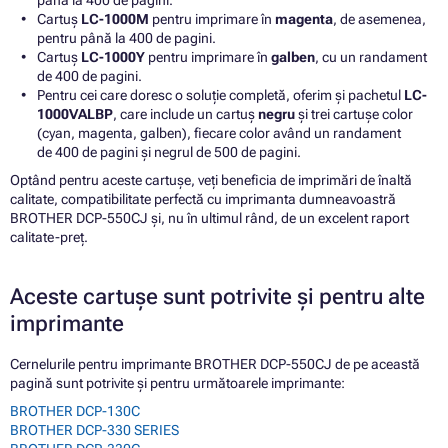
până la 400 de pagini.
Cartuș
LC-1000M
pentru imprimare în
magenta
, de asemenea,
pentru până la 400 de pagini.
Cartuș
LC-1000Y
pentru imprimare în
galben
, cu un randament
de 400 de pagini.
Pentru cei care doresc o soluție completă, oferim și pachetul
LC-
1000VALBP
, care include un cartuș
negru
și trei cartușe color
(cyan, magenta, galben), fiecare color având un randament
de 400 de pagini și negrul de 500 de pagini.
Optând pentru aceste cartușe, veți beneficia de imprimări de înaltă
calitate, compatibilitate perfectă cu imprimanta dumneavoastră
BROTHER DCP-550CJ și, nu în ultimul rând, de un excelent raport
calitate-preț.
Aceste cartușe sunt potrivite și pentru alte
imprimante
Cernelurile pentru imprimante BROTHER DCP-550CJ de pe această
pagină sunt potrivite și pentru următoarele imprimante:
BROTHER DCP-130C
BROTHER DCP-330 SERIES