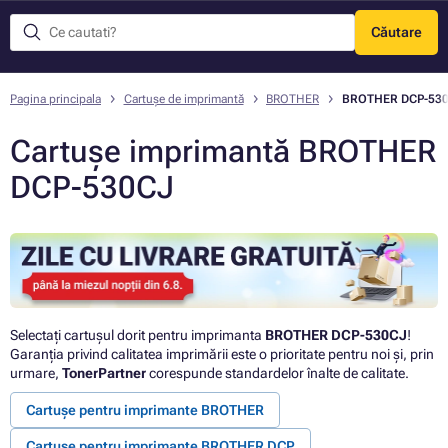
Căutare
Meniu
Pagina principala
Cartușe de imprimantă
BROTHER
BROTHER DCP-53
Cartușe imprimantă BROTHER
DCP-530CJ
Selectați cartușul dorit pentru imprimanta
BROTHER DCP-530CJ
!
Garanția privind calitatea imprimării este o prioritate pentru noi și, prin
urmare,
TonerPartner
corespunde standardelor înalte de calitate.
Cartușe pentru imprimante BROTHER
Cartușe pentru imprimante BROTHER DCP