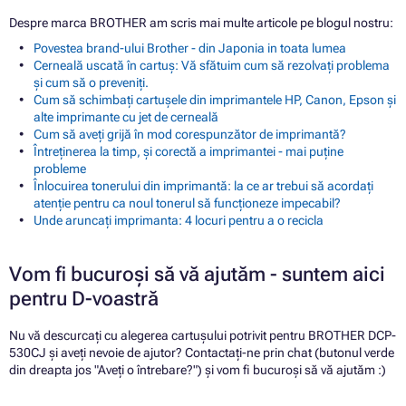
Despre marca BROTHER am scris mai multe articole pe blogul nostru:
Povestea brand-ului Brother - din Japonia in toata lumea
Cerneală uscată în cartuș: Vă sfătuim cum să rezolvați problema
și cum să o preveniți.
Cum să schimbați cartușele din imprimantele HP, Canon, Epson și
alte imprimante cu jet de cerneală
Cum să aveți grijă în mod corespunzător de imprimantă?
Întreținerea la timp, și corectă a imprimantei - mai puține
probleme
Înlocuirea tonerului din imprimantă: la ce ar trebui să acordați
atenție pentru ca noul tonerul să funcționeze impecabil?
Unde aruncați imprimanta: 4 locuri pentru a o recicla
Vom fi bucuroși să vă ajutăm - suntem aici
pentru D-voastră
Nu vă descurcați cu alegerea cartușului potrivit pentru BROTHER DCP-
530CJ și aveți nevoie de ajutor? Contactați-ne prin chat (butonul verde
din dreapta jos "Aveți o întrebare?") și vom fi bucuroși să vă ajutăm :)