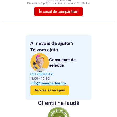
107,27 Lei fără TVA
Cel mai mic preț în ultimele 30 de zile:
118,37 Lei
În coșul de cumpărături
Ai nevoie de ajutor?
Te vom ajuta.
Consultant de
selectie
031 630 8312
(8:00 - 16:30)
info@tonerpartner.ro
Aș vrea să vă spun
Clienții ne laudă