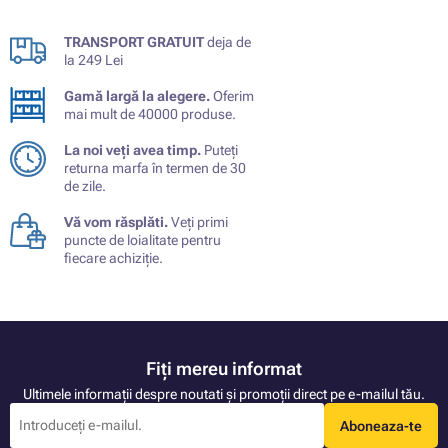
TRANSPORT GRATUIT
deja de
la 249 Lei
Gamă largă la alegere.
Oferim
mai mult de 40000 produse.
La noi veți avea timp.
Puteți
returna marfa în termen de 30
de zile.
Vă vom răsplăti.
Veți primi
puncte de loialitate pentru
fiecare achiziție.
Fiți mereu informat
Ultimele informații despre noutati și promoții direct pe e-mailul tău.
Aboneaza-te