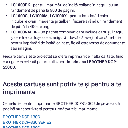
LC1000BK
- pentru imprimări de înaltă calitate în negru, cu un
randament de până la 500 de pagini.
LC1000C
,
LC1000M
,
LC1000Y
- pentru imprimări color
în culorile cyan, magenta și galben, fiecare având un randament
de până la 400 de pagini.
LC1000VALBP
- un pachet combinat care include cartușul negru
și cele trei cartușe color, asigurându-vă că aveți tot ce vă trebuie
pentru imprimări de înaltă calitate, fie că este vorba de documente
sau imagini.
Fiecare cartuș este proiectat să ofere imprimări de înaltă calitate, fiind
o alegere excelentă pentru utilizatorii imprimantei
BROTHER DCP-
530CJ
.
Aceste cartușe sunt potrivite și pentru alte
imprimante
Cernelurile pentru imprimante BROTHER DCP-530CJ de pe această
pagină sunt potrivite și pentru următoarele imprimante:
BROTHER DCP-130C
BROTHER DCP-330 SERIES
BROTHER DCP-330C