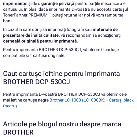
imprimantei
și de o
garanție pe viață
pentru părțile mecanice ale
cartușului. În plus, dacă imprimanta D-voastră nu acceptă cartușul
TonerPartner PREMIUM, îl puteți returna iar noi vă vom rambursa
banii.
În cazul în care doriți să imprimați fotografii sau
materiale de
prezentare de înaltă calitate
, vă recomandăm să achiziționați
cerneală originală pentru imprimantă
.
Pentru imprimanta BROTHER DCP-530CJ, vă oferim 0 cartușe
compatibile și 1 cartușe originale.
Caut cartușe ieftine pentru imprimanta
BROTHER DCP-530CJ
Pentru imprimanta D-voastră BROTHER DCP-530CJ vă oferim cele
mai ieftine cartușe negre
Brother LC-1000 (LC1000BK) - Cartuș, black
(negru)
.
Articole pe blogul nostru despre marca
BROTHER