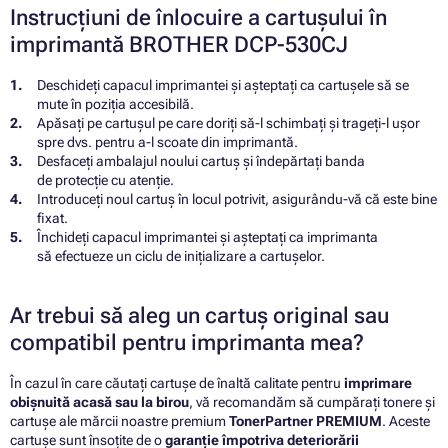
Instrucțiuni de înlocuire a cartușului în
imprimantă BROTHER DCP-530CJ
Deschideți capacul imprimantei și așteptați ca cartușele să se
mute în poziția accesibilă.
Apăsați pe cartușul pe care doriți să-l schimbați și trageți-l ușor
spre dvs. pentru a-l scoate din imprimantă.
Desfaceți ambalajul noului cartuș și îndepărtați banda
de protecție cu atenție.
Introduceți noul cartuș în locul potrivit, asigurându-vă că este bine
fixat.
Închideți capacul imprimantei și așteptați ca imprimanta
să efectueze un ciclu de inițializare a cartușelor.
Ar trebui să aleg un cartuș original sau
compatibil pentru imprimanta mea?
În cazul în care căutați cartușe de înaltă calitate pentru
imprimare
obișnuită acasă sau la birou
, vă recomandăm să cumpărați tonere și
cartușe ale mărcii noastre premium
TonerPartner PREMIUM
. Aceste
cartușe sunt însoțite de o
garanție împotriva deteriorării