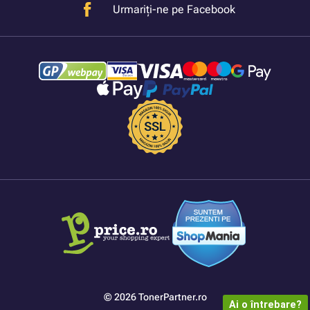
Urmariți-ne pe Facebook
© 2026 TonerPartner.ro
Ai o întrebare?