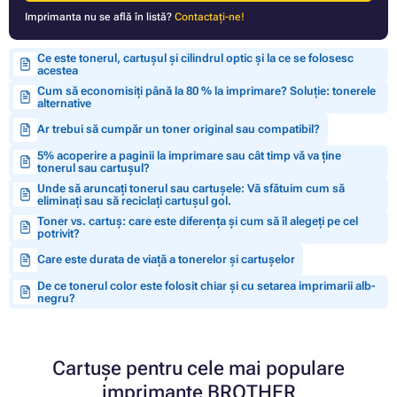
Imprimanta nu se află în listă?
Contactați-ne!
Ce este tonerul, cartușul și cilindrul optic și la ce se folosesc
acestea
Cum să economisiți până la 80 % la imprimare? Soluție: tonerele
alternative
Ar trebui să cumpăr un toner original sau compatibil?
5% acoperire a paginii la imprimare sau cât timp vă va ține
tonerul sau cartușul?
Unde să aruncați tonerul sau cartușele: Vă sfătuim cum să
eliminați sau să reciclați cartușul gol.
Toner vs. cartuș: care este diferența și cum să îl alegeți pe cel
potrivit?
Care este durata de viață a tonerelor și cartușelor
De ce tonerul color este folosit chiar și cu setarea imprimarii alb-
negru?
Cartușe pentru cele mai populare
imprimante BROTHER