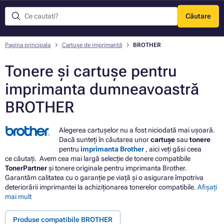
Căutare
Meniu
Pagina principala
Cartușe de imprimantă
BROTHER
Tonere și cartușe pentru
imprimanta dumneavoastră
BROTHER
Alegerea cartuşelor nu a fost niciodată mai ușoară.
Dacă sunteți în căutarea unor
cartușe
sau
tonere
pentru
imprimanta Brother
, aici veți găsi ceea
ce căutați. Avem cea mai largă selecție de tonere compatibile
TonerPartner
și tonere originale pentru imprimanta Brother.
Garantăm calitatea cu o garanție pe viață și o asigurare împotriva
deteriorării imprimantei la achiziționarea tonerelor compatibile.
Afișați
mai mult
Produse compatibile BROTHER