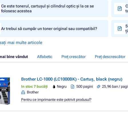
Ce este tonerul, cartușul și cilindrul optic și la ce se
C
folosesc acestea
t
5
Ar trebui să cumpăr un toner original sau compatibil?
ț
zați mai multe articole
mai bine vândut
Alfabetic
Preț crescător
Preț descrescător
Brother LC-1000 (LC1000BK) - Cartuș, black (negru)
In stoc 7 bucăți
Negru
500 pagini
25,96 ban / pag
Brother
Pentru ce imprimante este potrivit produsul?