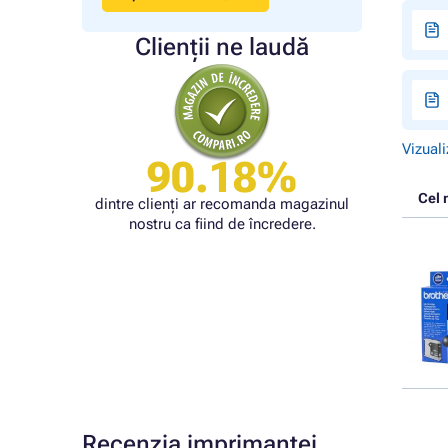
Clienții ne laudă
Vizuali
90.18%
Cel 
dintre clienți ar recomanda magazinul
nostru ca fiind de încredere.
Recenzia imprimantei