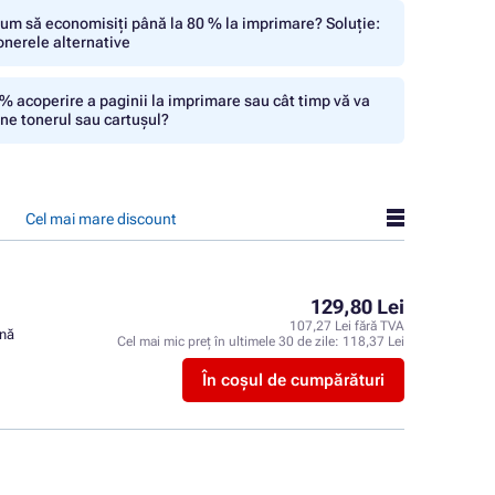
um să economisiți până la 80 % la imprimare? Soluție:
onerele alternative
% acoperire a paginii la imprimare sau cât timp vă va
ine tonerul sau cartușul?
Cel mai mare discount
129,80 Lei
107,27 Lei fără TVA
ină
Cel mai mic preț în ultimele 30 de zile:
118,37 Lei
În coșul de cumpărături