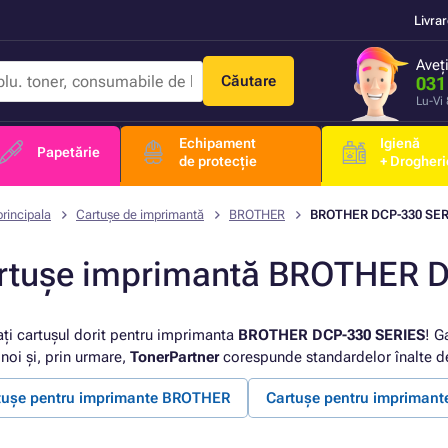
Livra
Aveț
Căutare
031
Lu-Vi
Echipament
Igienă
Papetărie
de protecție
+ Drogheri
rincipala
Cartușe de imprimantă
BROTHER
BROTHER DCP-330 SER
rtușe imprimantă BROTHER 
ați cartușul dorit pentru imprimanta
BROTHER DCP-330 SERIES
! G
noi și, prin urmare,
TonerPartner
corespunde standardelor înalte de
tușe pentru imprimante BROTHER
Cartușe pentru impriman