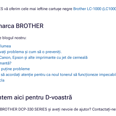
vă oferim cele mai ieftine cartușe negre
Brother LC-1000 (LC1000B
e marca BROTHER
 blogul nostru:
a lumea
vați problema și cum să o preveniți.
Canon, Epson și alte imprimante cu jet de cerneală
imantă?
ai puține probleme
i să acordați atenție pentru ca noul tonerul să funcționeze impecabi
cla
ntem aici pentru D-voastră
u BROTHER DCP-330 SERIES și aveți nevoie de ajutor? Contactați-ne 