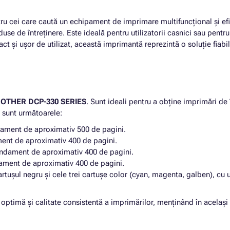
ru cei care caută un echipament de imprimare multifuncțional și efic
duse de întreținere. Este ideală pentru utilizatorii casnici sau pentr
ct și ușor de utilizat, această imprimantă reprezintă o soluție fiab
OTHER DCP-330 SERIES
. Sunt ideali pentru a obține imprimări de 
e sunt următoarele:
dament de aproximativ 500 de pagini.
ment de aproximativ 400 de pagini.
andament de aproximativ 400 de pagini.
dament de aproximativ 400 de pagini.
artușul negru și cele trei cartușe color (cyan, magenta, galben), c
 optimă și calitate consistentă a imprimărilor, menținând în acelaș