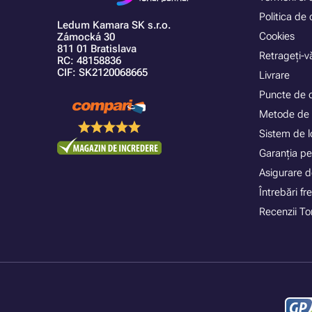
Politica de 
Ledum Kamara SK s.r.o.
Cookies
Zámocká 30
811 01 Bratislava
Retrageți-vă
RC: 48158836
CIF: SK2120068665
Livrare
Puncte de 
Metode de 
Sistem de lo
Garanția pe
Asigurare d
Întrebări f
Recenzii To