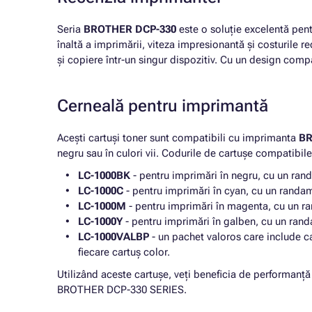
Seria
BROTHER DCP-330
este o soluție excelentă pent
înaltă a imprimării, viteza impresionantă și costurile re
și copiere într-un singur dispozitiv. Cu un design compa
Cerneală pentru imprimantă
Acești cartuși toner sunt compatibili cu imprimanta
BR
negru sau în culori vii. Codurile de cartușe compatibil
LC-1000BK
- pentru imprimări în negru, cu un ran
LC-1000C
- pentru imprimări în cyan, cu un randa
LC-1000M
- pentru imprimări în magenta, cu un r
LC-1000Y
- pentru imprimări în galben, cu un ran
LC-1000VALBP
- un pachet valoros care include c
fiecare cartuș color.
Utilizând aceste cartușe, veți beneficia de performanță
BROTHER DCP-330 SERIES.