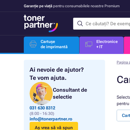
Garanție pe viață
pentru consumabilele noastre Premium
Cartușe
Electronice
de imprimantă
+ IT
Pagina p
Ai nevoie de ajutor?
Ca
Te vom ajuta.
Consultant de
selectie
Select
pentru 
031 630 8312
(8:00 - 16:30)
Car
info@tonerpartner.ro
Aș vrea să vă spun