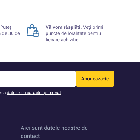
Puteți
Vă vom răsplăti.
Veți primi
n de 30 de
puncte de loialitate pentru
fiecare achiziție.
Aboneaza-te
area
datelor cu caracter personal
Aici sunt datele noastre de
contact