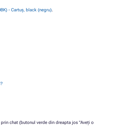
K) - Cartuș, black (negru)
.
l?
prin chat (butonul verde din dreapta jos "Aveți o