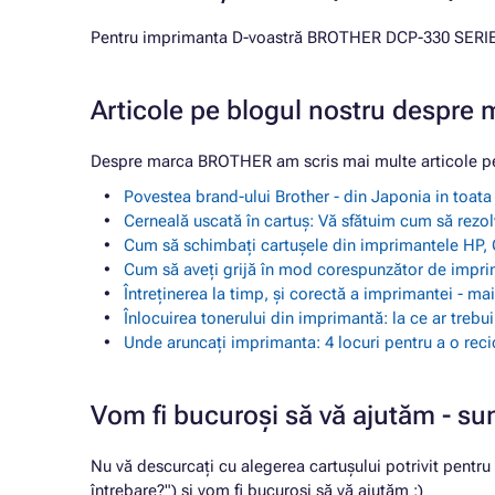
Pentru imprimanta D-voastră BROTHER DCP-330 SERIES 
Articole pe blogul nostru despr
Despre marca BROTHER am scris mai multe articole pe
Povestea brand-ului Brother - din Japonia in toat
Cerneală uscată în cartuș: Vă sfătuim cum să rezol
Cum să schimbați cartușele din imprimantele HP, 
Cum să aveți grijă în mod corespunzător de impr
Întreținerea la timp, și corectă a imprimantei - m
Înlocuirea tonerului din imprimantă: la ce ar trebu
Unde aruncați imprimanta: 4 locuri pentru a o reci
Vom fi bucuroși să vă ajutăm - su
Nu vă descurcați cu alegerea cartușului potrivit pentr
întrebare?") și vom fi bucuroși să vă ajutăm :)