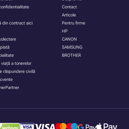
confidentialitate
Contact
Articole
 din contract aici
Pentru firme
HP
colectare
CANON
plată
SAMSUNG
ialitate
BROTHER
 viață a tonerelor
e răspundere civilă
recvente
nerPartner