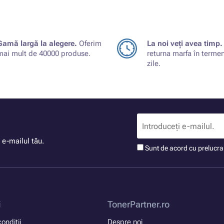
Gamă largă la alegere.
Oferim
La noi veți avea timp.
mai mult de 40000 produse.
returna marfa în terme
zile.
 e-mailul tău.
Sunt de acord cu prelucr
i
TonerPartner.ro
onditii
Despre noi