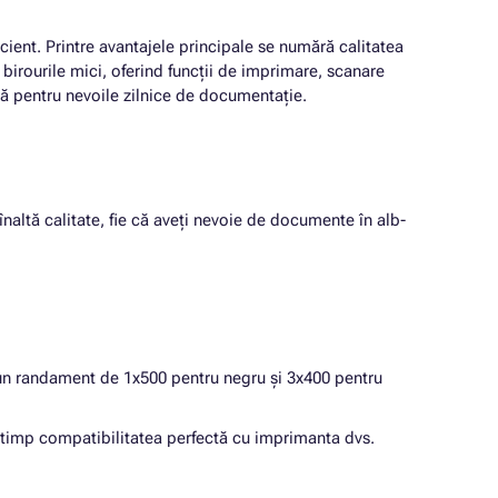
ient. Printre avantajele principale se numără calitatea
u birourile mici, oferind funcții de imprimare, scanare
ilă pentru nevoile zilnice de documentație.
înaltă calitate, fie că aveți nevoie de documente în alb-
u un randament de 1x500 pentru negru și 3x400 pentru
i timp compatibilitatea perfectă cu imprimanta dvs.