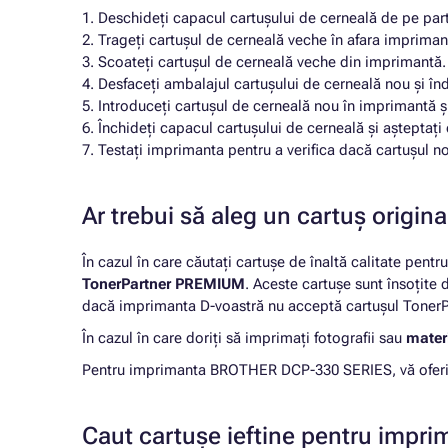
1. Deschideți capacul cartușului de cerneală de pe par
2. Trageți cartușul de cerneală veche în afara impriman
3. Scoateți cartușul de cerneală veche din imprimantă.
4. Desfaceți ambalajul cartușului de cerneală nou și în
5. Introduceți cartușul de cerneală nou în imprimantă și
6. Închideți capacul cartușului de cerneală și aștept
7. Testați imprimanta pentru a verifica dacă cartușul n
Ar trebui să aleg un cartuș origi
În cazul în care căutați cartușe de înaltă calitate pentr
TonerPartner PREMIUM
. Aceste cartușe sunt însoțite
dacă imprimanta D-voastră nu acceptă cartușul TonerPa
În cazul în care doriți să imprimați fotografii sau
materi
Pentru imprimanta BROTHER DCP-330 SERIES, vă oferim 
Caut cartușe ieftine pentru im