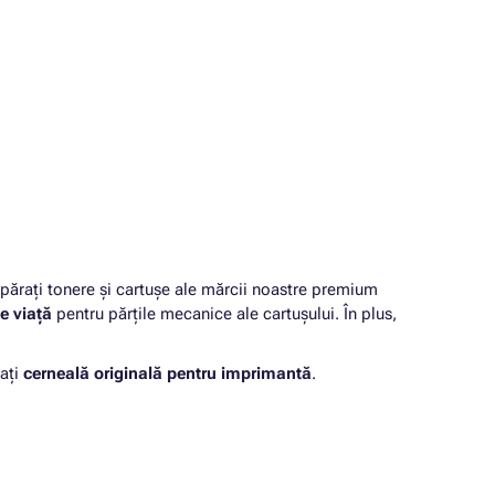
rați tonere și cartușe ale mărcii noastre premium
e viață
pentru părțile mecanice ale cartușului. În plus,
ați
cerneală originală pentru imprimantă
.