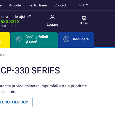
RO
re
Articole
Pentru firme
Contact
i nevoie de ajutor?
 630 8312
0 Lei
Logare
 8:00 – 16:30
Casă, grădină
Reducere
e
și sport
IES
DCP-330 SERIES
aranția privind calitatea imprimării este o prioritate
 calitate.
te BROTHER DCP