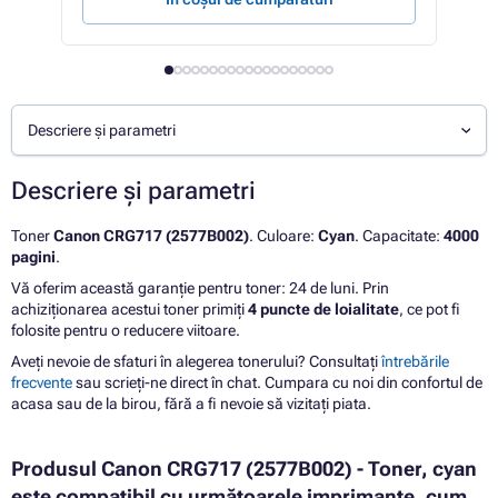
Descriere și parametri
Descriere și parametri
Toner
Canon CRG717 (2577B002)
. Culoare:
Cyan
. Capacitate:
4000
pagini
.
Vă oferim această garanție pentru toner: 24 de luni. Prin
achiziționarea acestui toner primiți
4 puncte de loialitate
, ce pot fi
folosite pentru o reducere viitoare.
Aveți nevoie de sfaturi în alegerea tonerului? Consultați
întrebările
frecvente
sau scrieți-ne direct în chat. Cumpara cu noi din confortul de
acasa sau de la birou, fără a fi nevoie să vizitați piata.
Produsul Canon CRG717 (2577B002) - Toner, cyan
este compatibil cu următoarele imprimante, cum