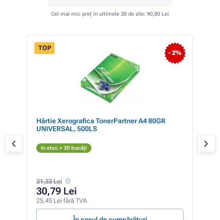
Cel mai mic preț în ultimele 30 de zile:
90,80 Lei
TOP
FLASH
- 4%
- 2%
SALE
ner,
Hârtie Xerografica TonerPartner A4 80GR
Can
UNIVERSAL, 500LS
(ga
G
In stoc > 20 bucăți
In 
936,
31,33 Lei
70
30,79 Lei
580,
25,45 Lei fără TVA
11,70
În coșul de cumpărături