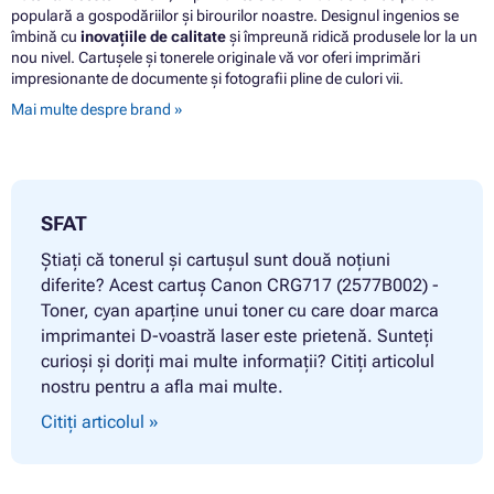
populară a gospodăriilor și birourilor noastre. Designul ingenios se
îmbină cu
inovațiile de calitate
și împreună ridică produsele lor la un
nou nivel. Cartușele și tonerele originale vă vor oferi imprimări
impresionante de documente și fotografii pline de culori vii.
Mai multe despre brand »
SFAT
Știați că tonerul și cartușul sunt două noțiuni
diferite? Acest cartuș Canon CRG717 (2577B002) -
Toner, cyan aparține unui toner cu care doar marca
imprimantei D-voastră laser este prietenă. Sunteți
curioși și doriți mai multe informații? Citiți articolul
nostru pentru a afla mai multe.
Citiți articolul »