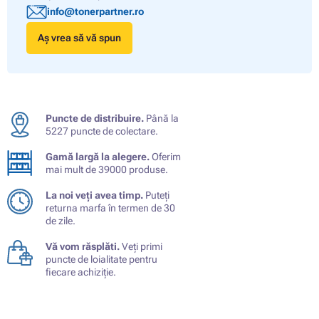
info@tonerpartner.ro
Aș vrea să vă spun
Puncte de distribuire.
Până la
5227 puncte de colectare.
Gamă largă la alegere.
Oferim
mai mult de 39000 produse.
La noi veți avea timp.
Puteți
returna marfa în termen de 30
de zile.
Vă vom răsplăti.
Veți primi
puncte de loialitate pentru
fiecare achiziție.