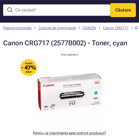
Căutare
Meniu
Pagina principala
Cartușe de imprimantă
CANON
Canon CRG717
C
Canon CRG717 (2577B002) - Toner, cyan
Foto ilustrativa
FLASH
- 47%
SALE
Pentru ce imprimante este potrivit produsul?