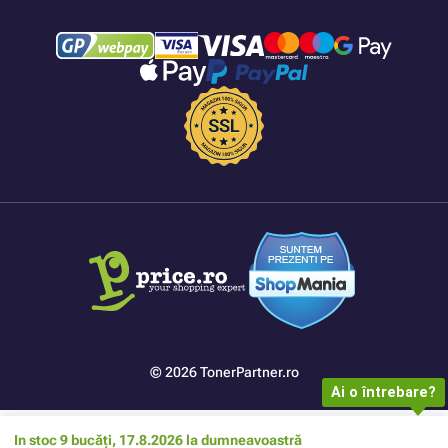
© 2026 TonerPartner.ro
Ai o întrebare?
In stoc 9 bucăți, 17.8.2026 la dumneavoastră