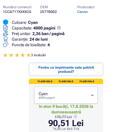
Numărul comenzii
OEM
Producator
1CCA717XXXXCG
2577B002
Canon
Culoare:
Cyan
Capacitate:
4000 pagini
Preț unitar:
2,26 ban / pagină
Garanţie:
24 de luni
Puncte de loialitate:
4
3 evaluări
Pentru ce imprimante este potrivit
produsul?
FLASH SALE
FLASH SALE
FLASH SALE
Cyan
4000 pagini
In stoc 9 bucăți, 17.8.2026 la
dumneavoastră
170,77 Lei
90,51 Lei
74,80 Lei
fără TVA