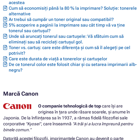
acestea
Cum să economisiți până la 80 % la imprimare? Soluție: tonerele
alternative
Ar trebui să cumpăr un toner original sau compatibil?
5% acoperire a paginii la imprimare sau cât timp vă va ține
tonerul sau cartușul?
Unde să aruncați tonerul sau cartușele: Vă sfătuim cum să
eliminați sau să reciclați cartușul gol.
Toner vs. cartuș: care este diferența și cum să îl alegeți pe cel
potrivit?
Care este durata de viață a tonerelor și cartușelor
De ce tonerul color este folosit chiar și cu setarea imprimarii alb-
negru?
Marcă Canon
O companie tehnologică de top
care își are
originea în țara unde răsare soarele, și anume în
Japonia. De la înființarea sa în 1937, a rămas fidelă filozofiei sale
corporative
"Kyosei"
, care înseamnă
"A trăi și a lucra împreună pentru
binele comun."
Datorită acestei filozofii, imprimantele Canon au devenit o parte