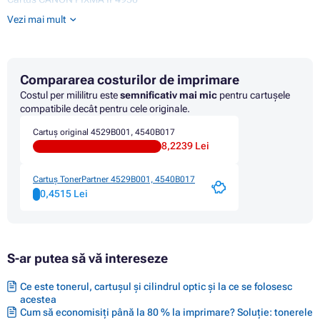
Cartus CANON PIXMA IX6500 SERIES
Vezi mai mult
Cartus CANON PIXMA IX6550
Cartus CANON PIXMA MG5140
Cartus CANON PIXMA MG5150
Cartus CANON PIXMA MG5240
Compararea costurilor de imprimare
Cartus CANON PIXMA MG5250
Cartus CANON PIXMA MG5300 SERIES
Costul per mililitru este
semnificativ mai mic
pentru cartușele
Cartus CANON PIXMA MG5340
compatibile decât pentru cele originale.
Cartus CANON PIXMA MG5350
Cartuș original 4529B001, 4540B017
Cartus CANON PIXMA MG6150
8,2239 Lei
Cartus CANON PIXMA MG6200 SERIES
Cartus CANON PIXMA MG6250
Cartus CANON PIXMA MG8150
Cartuș TonerPartner 4529B001, 4540B017
Cartus CANON PIXMA MG8200 SERIES
0,4515 Lei
Cartus CANON PIXMA MG8240
Cartus CANON PIXMA MG8250
Cartus CANON PIXMA MX710 SERIES
Cartus CANON PIXMA MX715
S-ar putea să vă intereseze
Cartus CANON PIXMA MX885
Cartus CANON PIXMA MX890 SERIES
Cartus CANON PIXMA MX895
Ce este tonerul, cartușul și cilindrul optic și la ce se folosesc
acestea
Cum să economisiți până la 80 % la imprimare? Soluție: tonerele