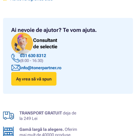
Ai nevoie de ajutor?
Te vom ajuta.
Consultant
de selectie
031 630 8312
(8:00 - 16:30)
info@tonerpartner.ro
Aș vrea să vă spun
TRANSPORT GRATUIT
deja de
la 249 Lei
Gamă largă la alegere.
Oferim
mai mult de 40000 produse.