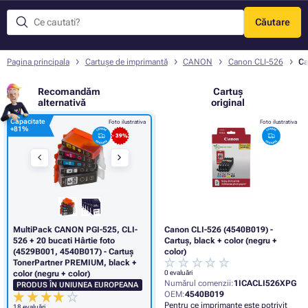
Căutare
Meniu
Pagina principala
Cartușe de imprimantă
CANON
Canon CLI-526
Ca
Recomandăm
Cartuș
alternativă
original
Capacitate
Foto ilustrativa
Foto ilustrativa
+
81%
- 39%
MultiPack CANON PGI-525, CLI-
Canon CLI-526 (4540B019) -
526 + 20 bucati Hârtie foto
Cartuș, black + color (negru +
(4529B001, 4540B017) - Cartuș
color)
TonerPartner PREMIUM, black +
color (negru + color)
0 evaluări
Numărul comenzii:
1ICACLI526XPG
PRODUS ÎN UNIUNEA EUROPEANA
OEM:
4540B019
Pentru ce imprimante este potrivit
18 evaluări