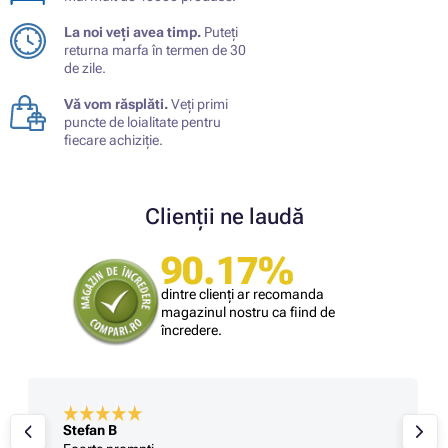
La noi veți avea timp.
Puteți
returna marfa în termen de 30
de zile.
Vă vom răsplăti.
Veți primi
puncte de loialitate pentru
fiecare achiziție.
Clienții ne laudă
90.17%
dintre clienți ar recomanda
magazinul nostru ca fiind de
încredere.
Stefan B