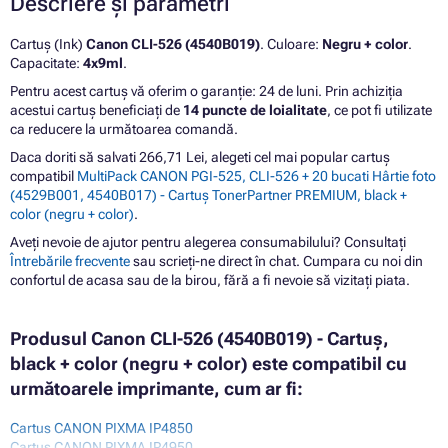
Descriere și parametri
Cartuș (Ink)
Canon CLI-526 (4540B019)
. Culoare:
Negru + color
.
Capacitate:
4x9ml
.
Pentru acest cartuș vă oferim o garanție: 24 de luni. Prin achiziția
acestui cartuș beneficiați de
14 puncte de loialitate
, ce pot fi utilizate
ca reducere la următoarea comandă.
Daca doriti să salvati 266,71 Lei, alegeti cel mai popular cartuș
compatibil
MultiPack CANON PGI-525, CLI-526 + 20 bucati Hârtie foto
(4529B001, 4540B017) - Cartuș TonerPartner PREMIUM, black +
color (negru + color)
.
Aveți nevoie de ajutor pentru alegerea consumabilului? Consultați
Întrebările frecvente
sau scrieți-ne direct în chat. Cumpara cu noi din
confortul de acasa sau de la birou, fără a fi nevoie să vizitați piata.
Produsul Canon CLI-526 (4540B019) - Cartuș,
black + color (negru + color) este compatibil cu
următoarele imprimante, cum ar fi:
Cartus CANON PIXMA IP4850
Cartus CANON PIXMA IP4950