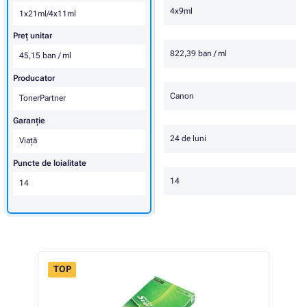
4x9ml
1x21ml/4x11ml
Preț unitar
822,39 ban / ml
45,15 ban / ml
Producator
Canon
TonerPartner
Garanţie
24 de luni
Viaţă
Puncte de loialitate
14
14
TOP
 40%