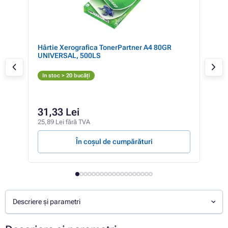
Hârtie Xerografica TonerPartner A4 80GR
Can
UNIVERSAL, 500LS
(ne
N
In stoc > 20 bucăți
In 
83
31,33 Lei
69,2
25,89 Lei fără TVA
441,0
În coșul de cumpărături
Descriere și parametri