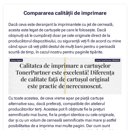
Compararea calității de imprimare
Dacă ceva este deranjant la imprimantele cu jet de cerneală,
acesta este legat de cartușele pe care le folosește. Dacă
obișnuiți să le cumpărați doar pe cele originale direct de la
producătorul dispozitivului, cu siguranță veți fi de acord cu mine
când spun că veți plăti destul de mulți bani pentru o perioadă
scurtă de timp, în cazul nostru pentru paginile tipărite.
Cu toate acestea, de ceva vreme apar pe piață cartușe
alternative sau, dacă preferați, compatibile din atelierul
producătorilor terți. Acestea pot fi obținute fie la prețuri
semnificativ mai bune, fie la prețuri identice cu cele originale,
dar și cu un volum de cerneală semnificativ mai mare și astfel
posibilitatea de a imprima mai multe pagini. Dar cum sunt