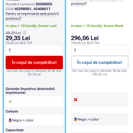
produsul?
Numărul comenzii:
20200055
OEM:
4529B001, 4540B017
Pentru ce imprimante este potrivit
produsul?
In stoc > 10 bucăți,
livrare Luni
In stoc > 10 bucăți,
livrare Marti
48,29 Lei
29,35 Lei
296,06 Lei
24,26 Lei
fără TVA
244,68 Lei
fără TVA
În coșul de cumpărături
În coșul de cumpărături
Cel mai mic preț în ultimele 30 de zile:
Cel mai mic preț în ultimele 30 de zile:
28,18 Lei
295,03 Lei
Garanție împotriva deteriorării
imprimantei
Culoare
Negru + color
Negru + color
Capacitate