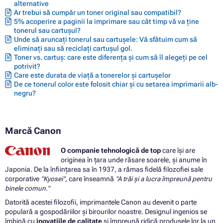
alternative
Ar trebui să cumpăr un toner original sau compatibil?
5% acoperire a paginii la imprimare sau cât timp vă va ține
tonerul sau cartușul?
Unde să aruncați tonerul sau cartușele: Vă sfătuim cum să
eliminați sau să reciclați cartușul gol.
Toner vs. cartuș: care este diferența și cum să îl alegeți pe cel
potrivit?
Care este durata de viață a tonerelor și cartușelor
De ce tonerul color este folosit chiar și cu setarea imprimarii alb-
negru?
Marcă Canon
O companie tehnologică de top
care își are
originea în țara unde răsare soarele, și anume în
Japonia. De la înființarea sa în 1937, a rămas fidelă filozofiei sale
corporative
"Kyosei"
, care înseamnă
"A trăi și a lucra împreună pentru
binele comun."
Datorită acestei filozofii, imprimantele Canon au devenit o parte
populară a gospodăriilor și birourilor noastre. Designul ingenios se
îmbină cu
inovațiile de calitate
și împreună ridică produsele lor la un