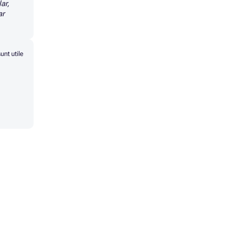
ar,
ar
unt utile