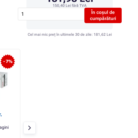
150,40 Lei
fără TVA
În coșul de
cumpărături
Cel mai mic preț în ultimele 30 de zile:
181,62 Lei
- 7%
- 4%
Canon C-EXV48
Canon C-EXV49
,
(9106B002) - Toner,
(8527B002) - Toner
black (negru)
yellow (galben)
agini
Negru
16500 pagini
Galben
19000 p
Canon
Canon