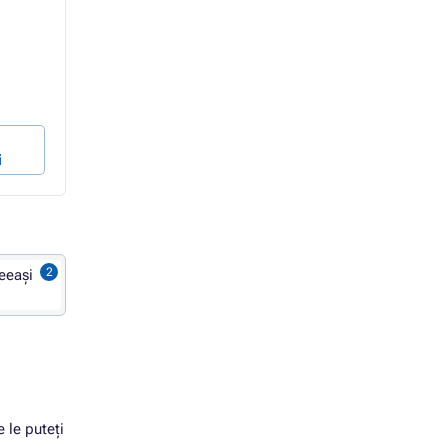
In stoc 7 bucăți
In stoc 1 bucăți
251,96 Lei
461,78 Lei
242,97 Lei
431,78 Lei
200,80 Lei fără TVA
356,84 Lei fără TVA
1,47 ban / pagină
2,27 ban / pagină
În coșul de
În coșul de
i
cumpărături
cumpărături
eeași
e le puteți