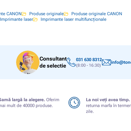
ante CANON
Produse originale
Produse originale CANON
Imprimante laser
Imprimante laser multifuncționale
Consultant
031 630 8312
info@tone
de selectie
(8:00 - 16:30)
Gamă largă la alegere.
Oferim
La noi veți avea timp.
mai mult de 40000 produse.
returna marfa în terme
zile.