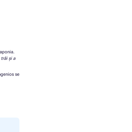
Japonia.
 trăi și a
ingenios se