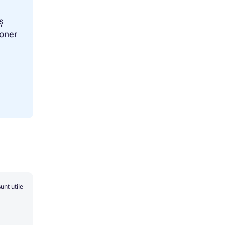
ș
toner
unt utile