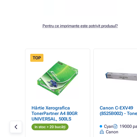
Pentru ce imprimante este potrivit produsul?
TOP
Hârtie Xerografica
Canon C-EXV49
r,
TonerPartner A4 80GR
(8525B002) - Tone
UNIVERSAL, 500LS
agini
Cyan
19000 pa
In stoc > 20 bucăți
Canon