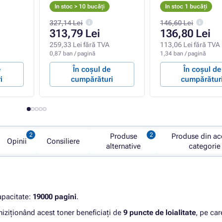
In stoc > 10 bucăți
In stoc 1 bucăți
327,14 Lei
146,60 Lei
313,79 Lei
136,80 Lei
259,33 Lei fără TVA
113,06 Lei fără TVA
0,87 ban / pagină
1,34 ban / pagină
e
În coșul de
În coșul de
i
cumpărături
cumpărătur
Produse
Produse din ac
Opinii
Consiliere
alternative
categorie
apacitate:
19000 pagini
.
hiziționând acest toner beneficiați de
9 puncte de loialitate
, pe car