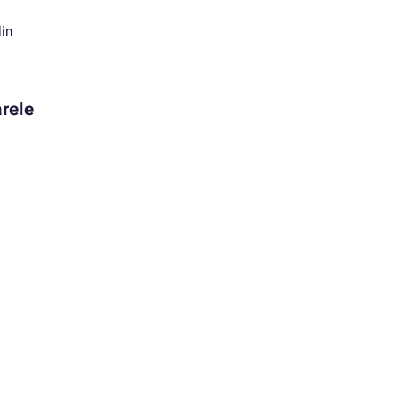
din
rele