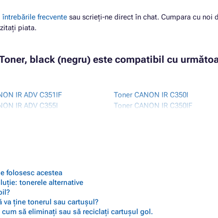
i
întrebările frecvente
sau scrieți-ne direct în chat. Cumpara cu noi 
zitați piata.
oner, black (negru) este compatibil cu următoa
NON IR ADV C351IF
Toner CANON IR C350I
NON IR ADV C355I
Toner CANON IR C350IF
NON IR ADV C355IFC
Toner CANON IR C350P
NON IR ADV C355P
Toner CANON IR C351IF
NON IR C250I
Toner CANON IR C355I
NON IR C250IF
Toner CANON IR C355IFC
NON IR C255I
Toner CANON IR C355P
NON IR C255IF
 se folosesc acestea
ție: tonerele alternative
il?
 va ține tonerul sau cartușul?
cum să eliminați sau să reciclați cartușul gol.