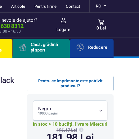
RO
re
Articole
Pentru firme
Contact
i nevoie de ajutor?
 630 8312
0 Lei
Logare
 8:00 – 16:30
Casă, grădină
Reducere
e
și sport
lack
Pentru ce imprimante este potrivit
produsul?
Negru
19000 pagini
In stoc > 10 bucăți, livrare Miercuri
196,17 Lei
181,98 Lei