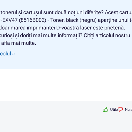
ă tonerul și cartușul sunt două noțiuni diferite? Acest cartu
EXV47 (8516B002) - Toner, black (negru) aparține unui 
doar marca imprimantei D-voastră laser este prietenă.
urioși și doriți mai multe informații? Citiți articolul nostru
 afla mai multe.
icolul »
Utile
Nu s