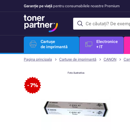
Garanție pe viață
pentru consumabilele noastre Premium
Cartușe
Electronice
de imprimantă
+ IT
Pagina principala
Cartușe de imprimantă
CANON
Can
Foto ilustrativa
- 7%