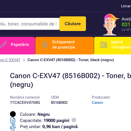
Livra
Aveț
Căutare
031
Lu-Vi
Echipament
Igienă
Papetărie
de protecție
+ Drogheri
on C-EXV47
Canon C-EXV47 (8516B002) - Toner, black (negru)
Canon C-EXV47 (8516B002) - Toner, b
(negru)
Numărul comenzii
OEM
Producator
1TCACEXV47XBG
8516B002
Canon
Culoare:
Negru
Capacitate:
19000 pagini
Preț unitar:
0,96 ban / pagină