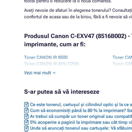
folosi pentru o reducere la o nouă comandă.
Aveți nevoie de sfaturi în alegerea tonerului? Consultaț
confortul de acasa sau de la birou, fără a fi nevoie să vi
Produsul Canon C-EXV47 (8516B002) - T
imprimante, cum ar fi:
Toner CANON IR 8500
Toner CA
Toner CANON IR ADV C250I
Toner CA
Toner CANON IR ADV C250IF
Toner CA
Vezi mai mult
Toner CANON IR ADV C255I
Toner CA
Toner CANON IR ADV C255IF
Toner CA
Toner CANON IR ADV C350I
Toner CA
S-ar putea să vă intereseze
Toner CANON IR ADV C350IF
Toner CA
Toner CANON IR ADV C350P
Toner CA
Ce este tonerul, cartușul și cilindrul optic și la ce
Cum să economisiți până la 80 % la imprimare? Solu
Ar trebui să cumpăr un toner original sau compatib
5% acoperire a paginii la imprimare sau cât timp vă
Unde să aruncați tonerul sau cartușele: Vă sfătuim 