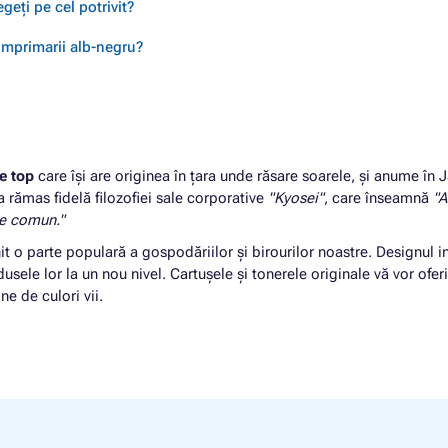
geți pe cel potrivit?
 imprimarii alb-negru?
e top
care își are originea în țara unde răsare soarele, și anume în 
 a rămas fidelă filozofiei sale corporative
"Kyosei"
, care înseamnă
"A
le comun."
it o parte populară a gospodăriilor și birourilor noastre. Designul 
sele lor la un nou nivel. Cartușele și tonerele originale vă vor oferi
e de culori vii.