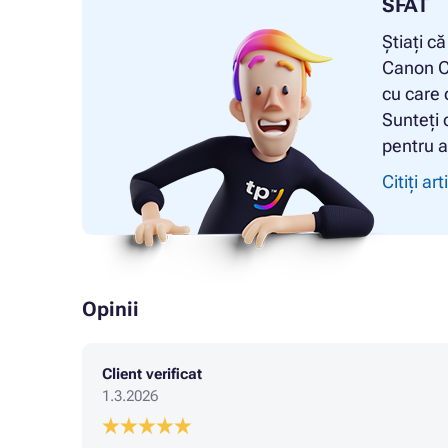
SFAT
Știați c
Canon C-
cu care 
Sunteți c
pentru a
Citiți art
Opinii
Client verificat
1.3.2026