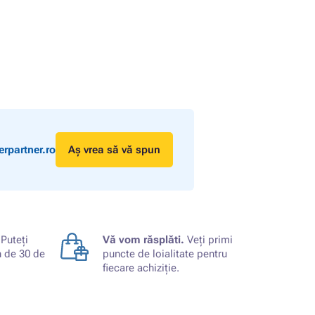
rpartner.ro
Aș vrea să vă spun
Puteți
Vă vom răsplăti.
Veți primi
n de 30 de
puncte de loialitate pentru
fiecare achiziție.