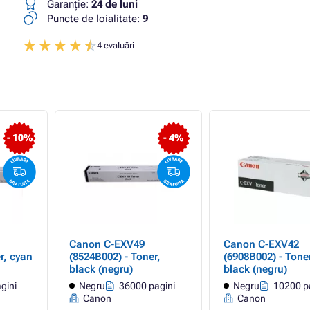
Garanţie:
24 de luni
Puncte de loialitate:
9
4 evaluări
- 10%
- 4%
Canon C-EXV49
Canon C-EXV42
r, cyan
(8524B002) - Toner,
(6908B002) - Toner
black (negru)
black (negru)
gini
Negru
36000 pagini
Negru
10200 p
Canon
Canon