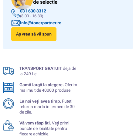
de selectie
031 630 8312
(8:00 - 16:30)
info@tonerpartner.ro
Aș vrea să vă spun
TRANSPORT GRATUIT
deja de
la 249 Lei
Gamă largă la alegere.
Oferim
mai mult de 40000 produse.
La noi veți avea timp.
Puteți
returna marfa în termen de 30
de zile.
Vă vom răsplăti.
Veți primi
puncte de loialitate pentru
fiecare achiziție.