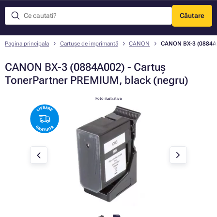
Căutare
Meniu
Pagina principala
Cartușe de imprimantă
CANON
CANON BX-3 (0884A00
CANON BX-3 (0884A002) - Cartuș
TonerPartner PREMIUM, black (negru)
Foto ilustrativa