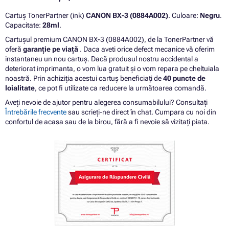
Cartuș TonerPartner (ink)
CANON BX-3 (0884A002)
. Culoare:
Negru
.
Capacitate:
28ml
.
Cartușul premium CANON BX-3 (0884A002), de la TonerPartner vă
oferă
garanție pe viață
. Daca aveti orice defect mecanice vă oferim
instantaneu un nou cartuș. Dacă produsul nostru accidental a
deteriorat imprimanta, o vom lua gratuit și o vom repara pe cheltuiala
noastră. Prin achiziția acestui cartuș beneficiați de
40 puncte de
loialitate
, ce pot fi utilizate ca reducere la următoarea comandă.
Aveți nevoie de ajutor pentru alegerea consumabilului? Consultați
Întrebările frecvente
sau scrieți-ne direct în chat. Cumpara cu noi din
confortul de acasa sau de la birou, fără a fi nevoie să vizitați piata.