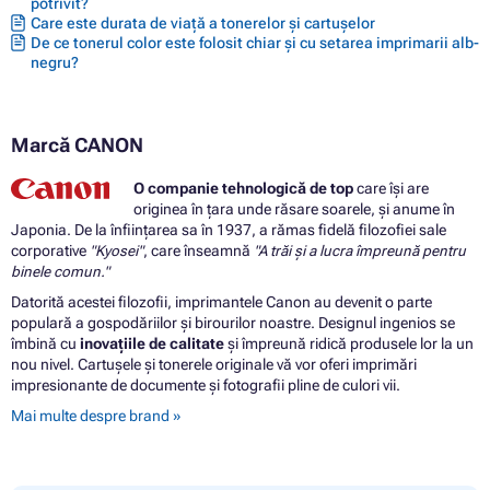
potrivit?
Care este durata de viață a tonerelor și cartușelor
De ce tonerul color este folosit chiar și cu setarea imprimarii alb-
negru?
Marcă CANON
O companie tehnologică de top
care își are
originea în țara unde răsare soarele, și anume în
Japonia. De la înființarea sa în 1937, a rămas fidelă filozofiei sale
corporative
"Kyosei"
, care înseamnă
"A trăi și a lucra împreună pentru
binele comun."
Datorită acestei filozofii, imprimantele Canon au devenit o parte
populară a gospodăriilor și birourilor noastre. Designul ingenios se
îmbină cu
inovațiile de calitate
și împreună ridică produsele lor la un
nou nivel. Cartușele și tonerele originale vă vor oferi imprimări
impresionante de documente și fotografii pline de culori vii.
Mai multe despre brand »