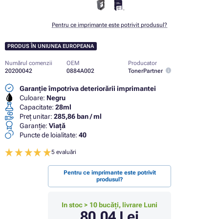
Pentru ce imprimante este potrivit produsul?
PRODUS ÎN UNIUNEA EUROPEANA
Numărul comenzii
OEM
Producator
20200042
0884A002
TonerPartner
Garanție împotriva deteriorării imprimantei
Culoare:
Negru
Capacitate:
28ml
Preț unitar:
285,86 ban / ml
Garanţie:
Viaţă
Puncte de loialitate:
40
5 evaluări
Pentru ce imprimante este potrivit
produsul?
In stoc > 10 bucăți, livrare Luni
80,04 Lei