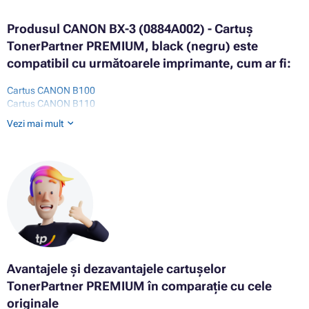
Produsul CANON BX-3 (0884A002) - Cartuș
TonerPartner PREMIUM, black (negru) este
compatibil cu următoarele imprimante, cum ar fi:
Cartus CANON B100
Cartus CANON B110
Cartus CANON B115
Vezi mai mult
Cartus CANON B120
Cartus CANON B140
Cartus CANON B150
Cartus CANON B155
Cartus CANON B820
Cartus CANON B840
Cartus CANON FAX B120
Cartus CANON FAX B140
Cartus CANON FAX B155
Cartus CANON FAX B820
Cartus CANON FAX B840
Avantajele și dezavantajele cartușelor
Cartus CANON FC-224
TonerPartner PREMIUM în comparație cu cele
Cartus CANON L775
Cartus CANON MULTIPASS 10
originale