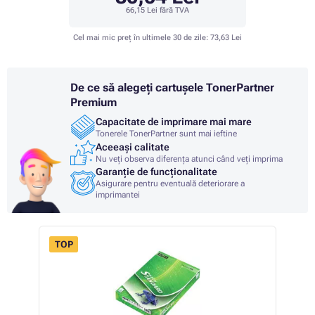
66,15 Lei
fără TVA
Cel mai mic preț în ultimele 30 de zile:
73,63 Lei
De ce să alegeți cartușele TonerPartner
Premium
Capacitate de imprimare mai mare
Tonerele TonerPartner sunt mai ieftine
Aceeași calitate
Nu veți observa diferența atunci când veți imprima
Garanție de funcționalitate
Asigurare pentru eventuală deteriorare a
imprimantei
TOP