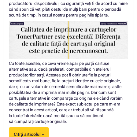
producătorul dispozitivului, cu siguranță veți fi de acord cu mine
când spun că veți plăti destul de mulți bani pentru o perioadă
scurtă de timp, în cazul nostru pentru paginile tipărite.
Cu toate acestea, de ceva vreme apar pe piață cartușe
alternative sau, dacă preferați, compatibile din atelierul
producătorilor terți. Acestea pot fi obținute fie la prețuri
semnificativ mai bune, fie la prețuri identice cu cele originale,
dar și cu un volum de cerneală semnificativ mai mare și astfel
posibilitatea de a imprima mai multe pagini. Dar cum sunt
cartușele alternative în comparație cu originalele când vorbim
de calitate de imprimare? Este exact subiectul pe care m-am
concentrat în acest articol, care ar trebui să vă răspundă
la toate întrebările dacă merită sau nu să continuați
să cumpărați cartuşe originale.
Citiți articolul »