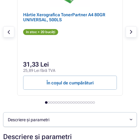
Hârtie Xerografica TonerPartner A4 80GR
CAN
UNIVERSAL, 500LS
Ton
N
In stoc > 20 bucăți
In 
10
31,33 Lei
84,5
25,89 Lei fără TVA
681,8
În coșul de cumpărături
Descriere și parametri
Descriere și parametri