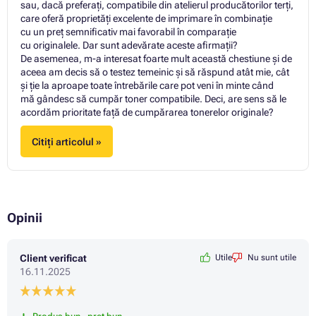
sau, dacă preferați, compatibile din atelierul producătorilor terți,
care oferă proprietăți excelente de imprimare în combinație
cu un preț semnificativ mai favorabil în comparație
cu originalele. Dar sunt adevărate aceste afirmații?
De asemenea, m-a interesat foarte mult această chestiune și de
aceea am decis să o testez temeinic și să răspund atât mie, cât
și ție la aproape toate întrebările care pot veni în minte când
mă gândesc să cumpăr toner compatibile. Deci, are sens să le
acordăm prioritate față de cumpărarea tonerelor originale?
Citiți articolul »
Opinii
Client verificat
Utile
Nu sunt utile
16.11.2025