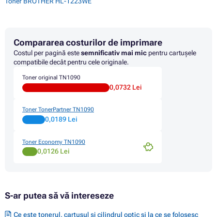
Toner BROTHER HL-1223WE
Compararea costurilor de imprimare
Costul per pagină este
semnificativ mai mic
pentru cartușele
compatibile decât pentru cele originale.
Toner original TN1090
0,0732 Lei
Toner TonerPartner TN1090
0,0189 Lei
Toner Economy TN1090
0,0126 Lei
S-ar putea să vă intereseze
Ce este tonerul, cartușul și cilindrul optic și la ce se folosesc