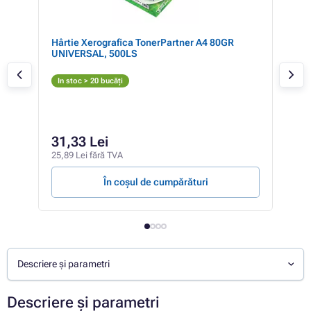
0
Hârtie Xerografica TonerPartner A4 80GR
Brot
UNIVERSAL, 500LS
N
In stoc > 20 bucăți
In 
127,
12
31,33 Lei
103,
25,89 Lei fără TVA
1,25 
În coșul de cumpărături
Descriere și parametri
Descriere și parametri