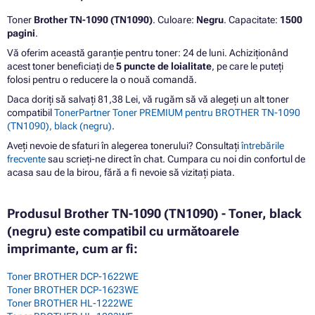
Toner
Brother TN-1090 (TN1090)
. Culoare:
Negru
. Capacitate:
1500
pagini
.
Vă oferim această garanție pentru toner: 24 de luni. Achiziționând
acest toner beneficiați de
5 puncte de loialitate
, pe care le puteți
folosi pentru o reducere la o nouă comandă.
Daca doriți să salvați 81,38 Lei, vă rugăm să vă alegeți un alt toner
compatibil
TonerPartner Toner PREMIUM pentru BROTHER TN-1090
(TN1090), black (negru)
.
Aveți nevoie de sfaturi în alegerea tonerului? Consultați
întrebările
frecvente
sau scrieți-ne direct în chat. Cumpara cu noi din confortul de
acasa sau de la birou, fără a fi nevoie să vizitați piata.
Produsul Brother TN-1090 (TN1090) - Toner, black
(negru) este compatibil cu următoarele
imprimante, cum ar fi:
Toner BROTHER DCP-1622WE
Toner BROTHER DCP-1623WE
Toner BROTHER HL-1222WE