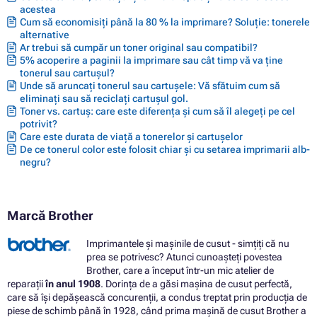
acestea
Cum să economisiți până la 80 % la imprimare? Soluție: tonerele
alternative
Ar trebui să cumpăr un toner original sau compatibil?
5% acoperire a paginii la imprimare sau cât timp vă va ține
tonerul sau cartușul?
Unde să aruncați tonerul sau cartușele: Vă sfătuim cum să
eliminați sau să reciclați cartușul gol.
Toner vs. cartuș: care este diferența și cum să îl alegeți pe cel
potrivit?
Care este durata de viață a tonerelor și cartușelor
De ce tonerul color este folosit chiar și cu setarea imprimarii alb-
negru?
Marcă Brother
Imprimantele și mașinile de cusut - simțiți că nu
prea se potrivesc? Atunci cunoașteți povestea
Brother, care a început într-un mic atelier de
reparații
în anul 1908
. Dorința de a găsi mașina de cusut perfectă,
care să își depășească concurenții, a condus treptat prin producția de
piese de schimb până în 1928, când prima mașină de cusut Brother a