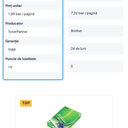
Preț unitar
7,32 ban / pagină
1,89 ban / pagină
Producator
Brother
TonerPartner
Garanţie
24 de luni
Viaţă
Puncte de loialitate
5
14
TOP