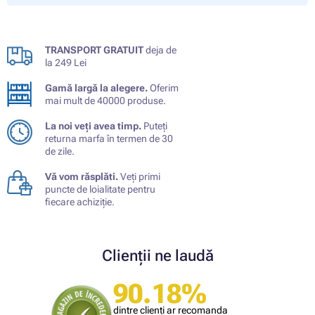
TRANSPORT GRATUIT
deja de
la 249 Lei
Gamă largă la alegere.
Oferim
mai mult de 40000 produse.
La noi veți avea timp.
Puteți
returna marfa în termen de 30
de zile.
Vă vom răsplăti.
Veți primi
puncte de loialitate pentru
fiecare achiziție.
Clienții ne laudă
90.18%
dintre clienți ar recomanda