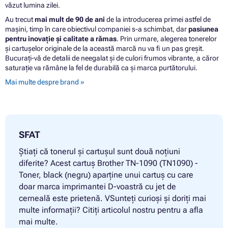
văzut lumina zilei.
Au trecut
mai mult de 90 de ani
de la introducerea primei astfel de
mașini, timp în care obiectivul companiei s-a schimbat, dar
pasiunea
pentru inovație și calitate a rămas
. Prin urmare, alegerea tonerelor
și cartușelor originale de la această marcă nu va fi un pas greșit.
Bucurați-vă de detalii de neegalat și de culori frumos vibrante, a căror
saturație va rămâne la fel de durabilă ca și marca purtătorului.
Mai multe despre brand »
SFAT
Știați că tonerul și cartușul sunt două noțiuni
diferite? Acest cartuș Brother TN-1090 (TN1090) -
Toner, black (negru) aparține unui cartuș cu care
doar marca imprimantei D-voastră cu jet de
cerneală este prietenă. VSunteți curioși și doriți mai
multe informații? Citiți articolul nostru pentru a afla
mai multe.