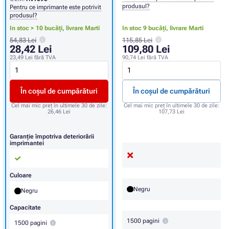
produsul?
Pentru ce imprimante este potrivit
produsul?
In stoc > 10 bucăți,
livrare Marti
In stoc 9 bucăți,
livrare Marti
54,83 Lei
115,85 Lei
28,42 Lei
109,80 Lei
23,49 Lei
fără TVA
90,74 Lei
fără TVA
În coșul de cumpărături
În coșul de cumpărături
Cel mai mic preț în ultimele 30 de zile:
Cel mai mic preț în ultimele 30 de zile:
26,46 Lei
107,73 Lei
Garanție împotriva deteriorării
imprimantei
Culoare
Negru
Negru
Capacitate
1500 pagini
1500 pagini