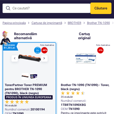
Căutare
Meniu
Pagina principala
Cartușe de imprimantă
BROTHER
Brother TN-1090
Recomandăm
Cartuș
alternativă
original
Salveaza
Foto ilustrativa
Foto ilustrativa
81,38 Lei
- 48%
- 5%
TonerPartner Toner PREMIUM
Brother TN-1090 (TN1090) - Toner,
pentru BROTHER TN-1090
black (negru)
(TN1090), black (negru)
35 evaluări
PRODUS ÎN UNIUNEA EUROPEANA
Numărul comenzii:
1TBRTN1090XBG
96 evaluări
OEM:
TN1090
Numărul comenzii:
20100194
Pentru ce imprimante este potrivit
OEM:
TN1090