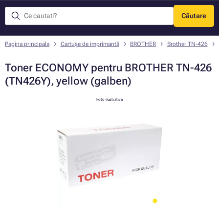
Căutare
Meniu
Pagina principala
Cartușe de imprimantă
BROTHER
Brother TN-426
Toner ECONOMY pentru BROTHER TN-426
(TN426Y), yellow (galben)
Foto ilustrativa