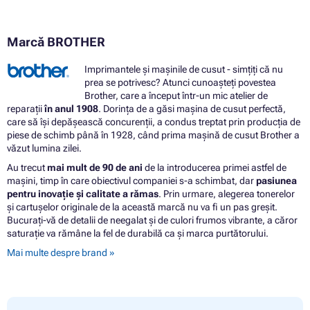
Marcă BROTHER
Imprimantele și mașinile de cusut - simțiți că nu
prea se potrivesc? Atunci cunoașteți povestea
Brother, care a început într-un mic atelier de
reparații
în anul 1908
. Dorința de a găsi mașina de cusut perfectă,
care să își depășească concurenții, a condus treptat prin producția de
piese de schimb până în 1928, când prima mașină de cusut Brother a
văzut lumina zilei.
Au trecut
mai mult de 90 de ani
de la introducerea primei astfel de
mașini, timp în care obiectivul companiei s-a schimbat, dar
pasiunea
pentru inovație și calitate a rămas
. Prin urmare, alegerea tonerelor
și cartușelor originale de la această marcă nu va fi un pas greșit.
Bucurați-vă de detalii de neegalat și de culori frumos vibrante, a căror
saturație va rămâne la fel de durabilă ca și marca purtătorului.
Mai multe despre brand »