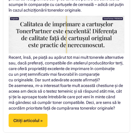
scumpe în comparație cu cartușele de cerneală – adică cel puțin
în cazul achiziționării tonerelor originale.
Recent, însă, pe piață au apărut tot mai mult tonerele alternative
sau, dacă preferați, compatibile din atelierul producătorilor terți,
care oferă proprietăți excelente de imprimare în combinație
cu un preț semnificativ mai favorabil în comparație
cu originalele. Dar sunt adevărate aceste afirmații?
De asemenea, m-a interesat foarte mult această chestiune și de
aceea am decis să o testez temeinic și să răspund atât mie, cât
și ție la aproape toate întrebările care pot veni în minte când
mă gândesc să cumpăr toner compatibile. Deci, are sens să le
acordăm prioritate față de cumpărarea tonerelor originale?
Citiți articolul »