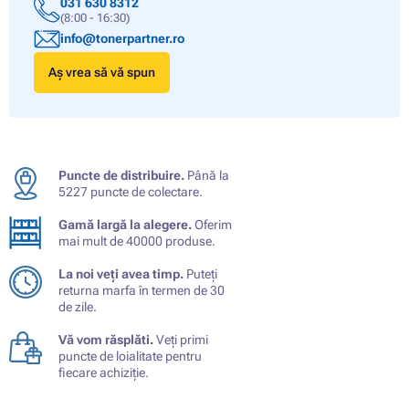
031 630 8312
(8:00 - 16:30)
info@tonerpartner.ro
Aș vrea să vă spun
Puncte de distribuire.
Până la
5227 puncte de colectare.
Gamă largă la alegere.
Oferim
mai mult de 40000 produse.
La noi veți avea timp.
Puteți
returna marfa în termen de 30
de zile.
Vă vom răsplăti.
Veți primi
puncte de loialitate pentru
fiecare achiziție.