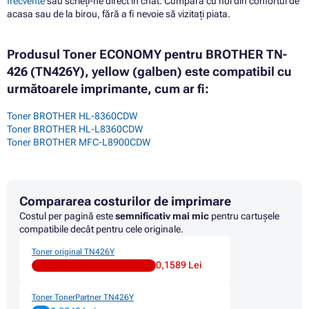
frecvente
sau scrieți-ne direct în chat. Cumpara cu noi din confortul de
acasa sau de la birou, fără a fi nevoie să vizitați piata.
Produsul Toner ECONOMY pentru BROTHER TN-
426 (TN426Y), yellow (galben) este compatibil cu
următoarele imprimante, cum ar fi:
Toner BROTHER HL-8360CDW
Toner BROTHER HL-L8360CDW
Toner BROTHER MFC-L8900CDW
Compararea costurilor de imprimare
Costul per pagină este
semnificativ mai mic
pentru cartușele
compatibile decât pentru cele originale.
Toner original TN426Y
0,1589 Lei
Toner TonerPartner TN426Y