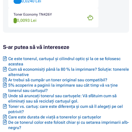
0,0240 Lei
Toner Economy TN426Y
0,0093 Lei
S-ar putea să vă intereseze
Ce este tonerul, cartușul și cilindrul optic și la ce se folosesc
acestea
Cum să economisiți până la 80 % la imprimare? Soluție: tonerele
alternative
Ar trebui să cumpăr un toner original sau compatibil?
5% acoperire a paginii la imprimare sau cât timp vă va ține
tonerul sau cartușul?
Unde să aruncați tonerul sau cartușele: Vă sfătuim cum să
eliminați sau să reciclați cartușul gol.
Toner vs. cartuș: care este diferența și cum să îl alegeți pe cel
potrivit?
Care este durata de viață a tonerelor și cartușelor
De ce tonerul color este folosit chiar și cu setarea imprimarii alb-
negru?