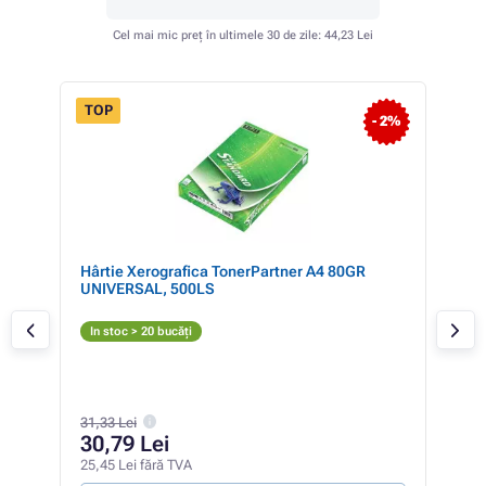
Cel mai mic preț în ultimele 30 de zile:
44,23 Lei
TOP
- 2%
Hârtie Xerografica TonerPartner A4 80GR
Ton
UNIVERSAL, 500LS
(TN
N
In stoc > 20 bucăți
In 
31,33 Lei
48
30,79 Lei
40,1
25,45 Lei fără TVA
0,75 