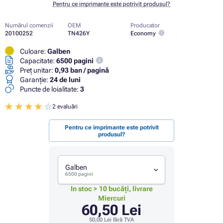
Pentru ce imprimante este potrivit produsul?
Numărul comenzii
OEM
Producator
20100252
TN426Y
Economy
Culoare:
Galben
Capacitate:
6500 pagini
Preț unitar:
0,93 ban / pagină
Garanţie:
24 de luni
Puncte de loialitate:
3
2 evaluări
Pentru ce imprimante este potrivit
produsul?
Galben
6500 pagini
In stoc > 10 bucăți, livrare
Miercuri
60,50 Lei
50,00 Lei
fără TVA