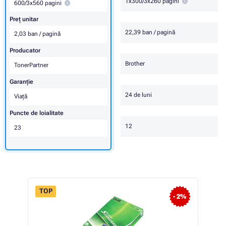
1x300/3x260 pagini
600/3x560 pagini
Preț unitar
22,39 ban / pagină
2,03 ban / pagină
Producator
Brother
TonerPartner
Garanţie
24 de luni
Viaţă
Puncte de loialitate
12
23
TOP
- 2%