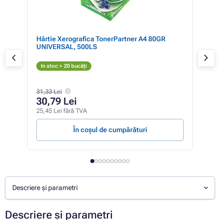
Hârtie Xerografica TonerPartner A4 80GR
Bro
)
UNIVERSAL, 500LS
(ne
N
In stoc > 20 bucăți
In 
31,33 Lei
10
30,79 Lei
86,5
25,45 Lei fără TVA
34,90
În coșul de cumpărături
Descriere și parametri
Descriere și parametri