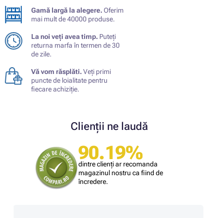
Gamă largă la alegere.
Oferim
mai mult de 40000 produse.
La noi veți avea timp.
Puteți
returna marfa în termen de 30
de zile.
Vă vom răsplăti.
Veți primi
puncte de loialitate pentru
fiecare achiziție.
Clienții ne laudă
90.19%
dintre clienți ar recomanda
magazinul nostru ca fiind de
încredere.