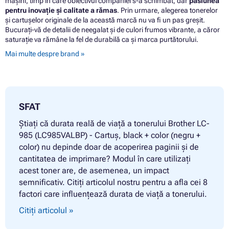
mașini, timp în care obiectivul companiei s-a schimbat, dar
pasiunea
pentru inovație și calitate a rămas
. Prin urmare, alegerea tonerelor
și cartușelor originale de la această marcă nu va fi un pas greșit.
Bucurați-vă de detalii de neegalat și de culori frumos vibrante, a căror
saturație va rămâne la fel de durabilă ca și marca purtătorului.
Mai multe despre brand »
SFAT
Știați că durata reală de viață a tonerului Brother LC-
985 (LC985VALBP) - Cartuș, black + color (negru +
color) nu depinde doar de acoperirea paginii și de
cantitatea de imprimare? Modul în care utilizați
acest toner are, de asemenea, un impact
semnificativ. Citiți articolul nostru pentru a afla cei 8
factori care influențează durata de viață a tonerului.
Citiți articolul »