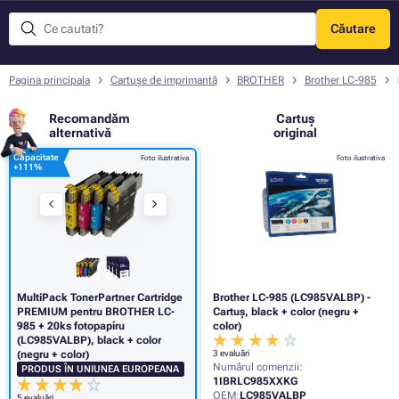
Căutare
Meniu
Pagina principala
Cartușe de imprimantă
BROTHER
Brother LC-985
Recomandăm
Cartuș
alternativă
original
Capacitate
Foto ilustrativa
Foto ilustrativa
+
111%
MultiPack TonerPartner Cartridge
Brother LC-985 (LC985VALBP) -
PREMIUM pentru BROTHER LC-
Cartuș, black + color (negru +
985 + 20ks fotopapíru
color)
(LC985VALBP), black + color
(negru + color)
3 evaluări
Numărul comenzii:
PRODUS ÎN UNIUNEA EUROPEANA
1IBRLC985XXKG
OEM:
LC985VALBP
5 evaluări