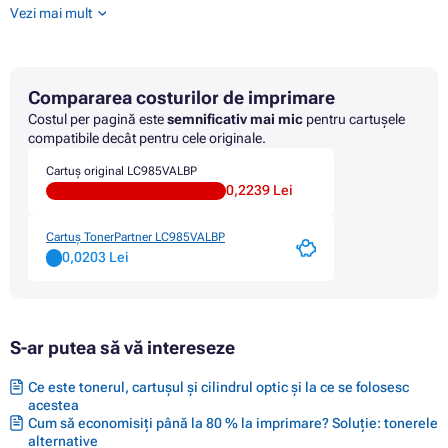
Cartus BROTHER DCP-J215
Vezi mai mult
Cartus BROTHER DCP-J315W
Cartus BROTHER DCP-J515W
Cartus BROTHER MFC-J220
Cartus BROTHER MFC-J265W
Compararea costurilor de imprimare
Cartus BROTHER MFC-J410
Cartus BROTHER MFC-J410 SERIES
Costul per pagină este
semnificativ mai mic
pentru cartușele
Cartus BROTHER MFC-J415W
compatibile decât pentru cele originale.
Cartuș original LC985VALBP
0,2239 Lei
Cartuș TonerPartner LC985VALBP
0,0203 Lei
S-ar putea să vă intereseze
Ce este tonerul, cartușul și cilindrul optic și la ce se folosesc
acestea
Cum să economisiți până la 80 % la imprimare? Soluție: tonerele
alternative