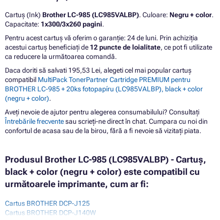
Cartuș (Ink)
Brother LC-985 (LC985VALBP)
. Culoare:
Negru + color
.
Capacitate:
1x300/3x260 pagini
.
Pentru acest cartuș vă oferim o garanție: 24 de luni. Prin achiziția
acestui cartuș beneficiați de
12 puncte de loialitate
, ce pot fi utilizate
ca reducere la următoarea comandă.
Daca doriti să salvati 195,53 Lei, alegeti cel mai popular cartuș
compatibil
MultiPack TonerPartner Cartridge PREMIUM pentru
BROTHER LC-985 + 20ks fotopapíru (LC985VALBP), black + color
(negru + color)
.
Aveți nevoie de ajutor pentru alegerea consumabilului? Consultați
Întrebările frecvente
sau scrieți-ne direct în chat. Cumpara cu noi din
confortul de acasa sau de la birou, fără a fi nevoie să vizitați piata.
Produsul Brother LC-985 (LC985VALBP) - Cartuș,
black + color (negru + color) este compatibil cu
următoarele imprimante, cum ar fi:
Cartus BROTHER DCP-J125
Cartus BROTHER DCP-J140W