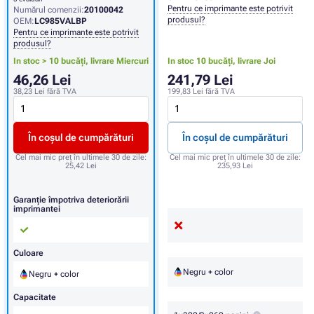
Pentru ce imprimante este potrivit
Numărul comenzii:
20100042
produsul?
OEM:
LC985VALBP
Pentru ce imprimante este potrivit
produsul?
In stoc > 10 bucăți,
livrare Miercuri
In stoc 10 bucăți,
livrare Joi
46,26 Lei
241,79 Lei
38,23 Lei
fără TVA
199,83 Lei
fără TVA
În coșul de cumpărături
În coșul de cumpărături
Cel mai mic preț în ultimele 30 de zile:
Cel mai mic preț în ultimele 30 de zile:
25,42 Lei
235,93 Lei
Garanție împotriva deteriorării
imprimantei
Culoare
Negru + color
Negru + color
Capacitate