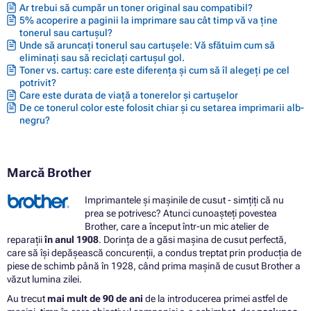
Ar trebui să cumpăr un toner original sau compatibil?
5% acoperire a paginii la imprimare sau cât timp vă va ține
tonerul sau cartușul?
Unde să aruncați tonerul sau cartușele: Vă sfătuim cum să
eliminați sau să reciclați cartușul gol.
Toner vs. cartuș: care este diferența și cum să îl alegeți pe cel
potrivit?
Care este durata de viață a tonerelor și cartușelor
De ce tonerul color este folosit chiar și cu setarea imprimarii alb-
negru?
Marcă Brother
Imprimantele și mașinile de cusut - simțiți că nu
prea se potrivesc? Atunci cunoașteți povestea
Brother, care a început într-un mic atelier de
reparații
în anul 1908
. Dorința de a găsi mașina de cusut perfectă,
care să își depășească concurenții, a condus treptat prin producția de
piese de schimb până în 1928, când prima mașină de cusut Brother a
văzut lumina zilei.
Au trecut
mai mult de 90 de ani
de la introducerea primei astfel de