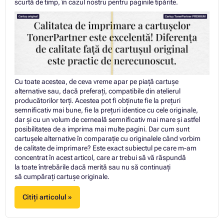
scurtă de timp, în cazul nostru pentru paginile tipărite.
Cu toate acestea, de ceva vreme apar pe piață cartușe
alternative sau, dacă preferați, compatibile din atelierul
producătorilor terți. Acestea pot fi obținute fie la prețuri
semnificativ mai bune, fie la prețuri identice cu cele originale,
dar și cu un volum de cerneală semnificativ mai mare și astfel
posibilitatea de a imprima mai multe pagini. Dar cum sunt
cartușele alternative în comparație cu originalele când vorbim
de calitate de imprimare? Este exact subiectul pe care m-am
concentrat în acest articol, care ar trebui să vă răspundă
la toate întrebările dacă merită sau nu să continuați
să cumpărați cartuşe originale.
Citiți articolul »