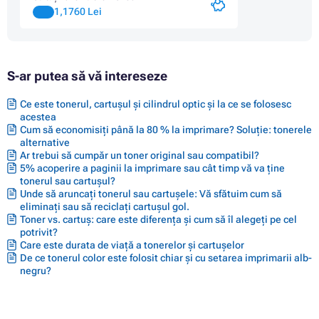
1,1760 Lei
S-ar putea să vă intereseze
Ce este tonerul, cartușul și cilindrul optic și la ce se folosesc
acestea
Cum să economisiți până la 80 % la imprimare? Soluție: tonerele
alternative
Ar trebui să cumpăr un toner original sau compatibil?
5% acoperire a paginii la imprimare sau cât timp vă va ține
tonerul sau cartușul?
Unde să aruncați tonerul sau cartușele: Vă sfătuim cum să
eliminați sau să reciclați cartușul gol.
Toner vs. cartuș: care este diferența și cum să îl alegeți pe cel
potrivit?
Care este durata de viață a tonerelor și cartușelor
De ce tonerul color este folosit chiar și cu setarea imprimarii alb-
negru?