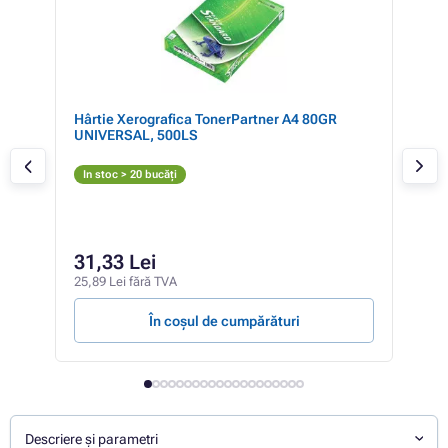
ș,
Hârtie Xerografica TonerPartner A4 80GR
Mul
UNIVERSAL, 500LS
pen
(LC9
Ne
In stoc > 20 bucăți
In 
45,1
24
31,33 Lei
20,0
25,89 Lei fără TVA
115,5
În coșul de cumpărături
Descriere și parametri