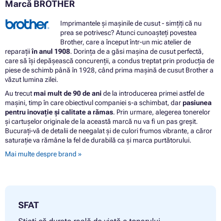
Marcă BROTHER
Imprimantele și mașinile de cusut - simțiți că nu
prea se potrivesc? Atunci cunoașteți povestea
Brother, care a început într-un mic atelier de
reparații
în anul 1908
. Dorința de a găsi mașina de cusut perfectă,
care să își depășească concurenții, a condus treptat prin producția de
piese de schimb până în 1928, când prima mașină de cusut Brother a
văzut lumina zilei.
Au trecut
mai mult de 90 de ani
de la introducerea primei astfel de
mașini, timp în care obiectivul companiei s-a schimbat, dar
pasiunea
pentru inovație și calitate a rămas
. Prin urmare, alegerea tonerelor
și cartușelor originale de la această marcă nu va fi un pas greșit.
Bucurați-vă de detalii de neegalat și de culori frumos vibrante, a căror
saturație va rămâne la fel de durabilă ca și marca purtătorului.
Mai multe despre brand »
SFAT