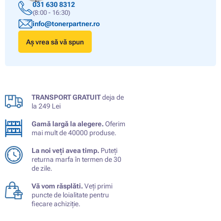
031 630 8312
(8:00 - 16:30)
info@tonerpartner.ro
Aș vrea să vă spun
TRANSPORT GRATUIT
deja de
la 249 Lei
Gamă largă la alegere.
Oferim
mai mult de 40000 produse.
La noi veți avea timp.
Puteți
returna marfa în termen de 30
de zile.
Vă vom răsplăti.
Veți primi
puncte de loialitate pentru
fiecare achiziție.