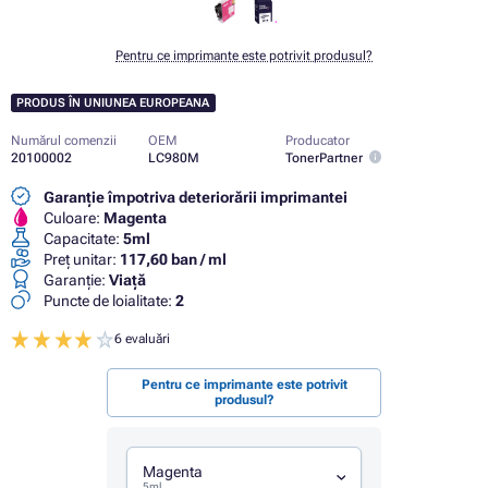
Pentru ce imprimante este potrivit produsul?
PRODUS ÎN UNIUNEA EUROPEANA
Numărul comenzii
OEM
Producator
20100002
LC980M
TonerPartner
Garanție împotriva deteriorării imprimantei
Culoare:
Magenta
Capacitate:
5ml
Preț unitar:
117,60 ban / ml
Garanţie:
Viaţă
Puncte de loialitate:
2
6 evaluări
Pentru ce imprimante este potrivit
produsul?
Magenta
5ml