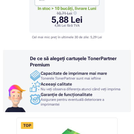
In stoc > 10 bucăți, livrare Luni
10,71 Lei
5,88 Lei
4,86 Lei
fără TVA
Cel mai mic preț în ultimele 30 de zile:
5,29 Lei
De ce să alegeți cartușele TonerPartner
Premium
Capacitate de imprimare mai mare
Tonerele TonerPartner sunt mai ieftine
Aceeași calitate
Nu veți observa diferența atunci când veți imprima
Garanție de funcționalitate
Asigurare pentru eventuală deteriorare a
imprimantei
TOP
- 1%