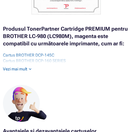
Produsul TonerPartner Cartridge PREMIUM pentru
BROTHER LC-980 (LC980M), magenta este
compatibil cu următoarele imprimante, cum ar fi:
Cartus BROTHER DCP-145C
Cartus BROTHER DCP-160 SERIES
Cartus BROTHER DCP-163C
Vezi mai mult
Cartus BROTHER DCP-165C
Cartus BROTHER DCP-167C
Cartus BROTHER DCP-185C
Cartus BROTHER DCP-190 SERIES
Cartus BROTHER DCP-195C
Cartus BROTHER DCP-197C
Cartus BROTHER DCP-365CN
Cartus BROTHER DCP-370 SERIES
Cartus BROTHER DCP-373CW
Cartus BROTHER DCP-375CW
Cartus BROTHER DCP-377CW
Avantajele și dezavantajele cartușelor