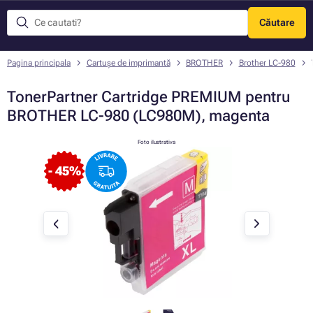
Căutare
Meniu
Pagina principala
Cartușe de imprimantă
BROTHER
Brother LC-980
TonerPartner Cartridge PREMIUM pentru
BROTHER LC-980 (LC980M), magenta
Foto ilustrativa
- 45%