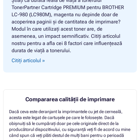
Știați că durata reală de viață a tonerului
TonerPartner Cartridge PREMIUM pentru BROTHER
LC-980 (LC980M), magenta nu depinde doar de
acoperirea paginii și de cantitatea de imprimare?
Modul în care utilizați acest toner are, de
asemenea, un impact semnificativ. Citiți articolul
nostru pentru a afla cei 8 factori care influențează
durata de viață a tonerului.
Citiți articolul »
Compararea calității de imprimare
Dacă ceva este deranjant la imprimantele cu jet de cerneală,
acesta este legat de cartușele pe care le folosește. Dacă
obișnuiți să le cumpărați doar pe cele originale direct de la
producătorul dispozitivului, cu siguranță veți fi de acord cu mine
când spun că veți plăti destul de mulți bani pentru o perioadă