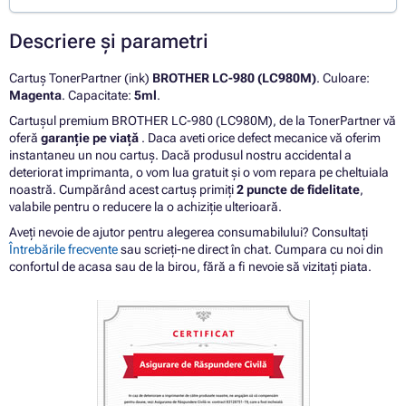
Descriere și parametri
Cartuș TonerPartner (ink)
BROTHER LC-980 (LC980M)
. Culoare:
Magenta
. Capacitate:
5ml
.
Cartușul premium BROTHER LC-980 (LC980M), de la TonerPartner vă
oferă
garanție pe viață
. Daca aveti orice defect mecanice vă oferim
instantaneu un nou cartuș. Dacă produsul nostru accidental a
deteriorat imprimanta, o vom lua gratuit și o vom repara pe cheltuiala
noastră. Cumpărând acest cartuș primiți
2 puncte de fidelitate
,
valabile pentru o reducere la o achiziție ulterioară.
Aveți nevoie de ajutor pentru alegerea consumabilului? Consultați
Întrebările frecvente
sau scrieți-ne direct în chat. Cumpara cu noi din
confortul de acasa sau de la birou, fără a fi nevoie să vizitați piata.