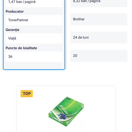
8,32 ban / pagină
1,47 ban / pagină
Producator
Brother
TonerPartner
Garanţie
24 de luni
Viaţă
Puncte de loialitate
20
36
TOP
 63%