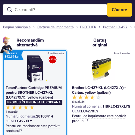
Căutare
Meniu
Pagina principala
Cartușe de imprimantă
BROTHER
Brother LC-427
Recomandăm
Cartuș
alternativă
original
Salveaza
Foto ilustrativa
Foto ilustrativa
342,69 Lei
- 63%
TonerPartner Cartridge PREMIUM
Brother LC-427-XL (LC427XLY) -
pentru BROTHER LC-427-XL
Cartuș, yellow (galben)
(LC427XLY), yellow (galben)
6 evaluări
PRODUS ÎN UNIUNEA EUROPEANA
Numărul comenzii:
1IBRLC427XLYG
OEM:
LC427XLY
1 evaluări
Pentru ce imprimante este potrivit
Numărul comenzii:
20100414
produsul?
OEM:
LC427XLY
Pentru ce imprimante este potrivit
produsul?