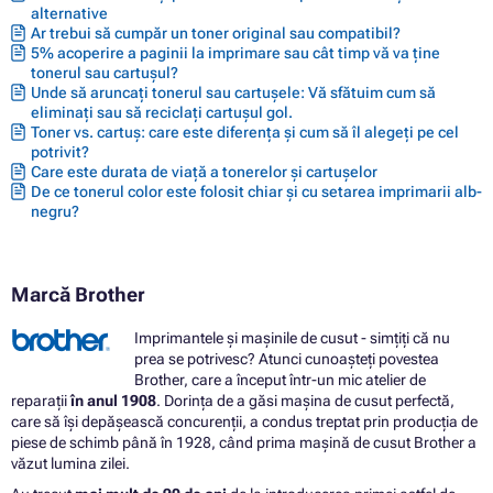
alternative
Ar trebui să cumpăr un toner original sau compatibil?
5% acoperire a paginii la imprimare sau cât timp vă va ține
tonerul sau cartușul?
Unde să aruncați tonerul sau cartușele: Vă sfătuim cum să
eliminați sau să reciclați cartușul gol.
Toner vs. cartuș: care este diferența și cum să îl alegeți pe cel
potrivit?
Care este durata de viață a tonerelor și cartușelor
De ce tonerul color este folosit chiar și cu setarea imprimarii alb-
negru?
Marcă Brother
Imprimantele și mașinile de cusut - simțiți că nu
prea se potrivesc? Atunci cunoașteți povestea
Brother, care a început într-un mic atelier de
reparații
în anul 1908
. Dorința de a găsi mașina de cusut perfectă,
care să își depășească concurenții, a condus treptat prin producția de
piese de schimb până în 1928, când prima mașină de cusut Brother a
văzut lumina zilei.