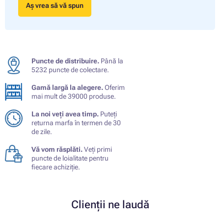
Aș vrea să vă spun
Puncte de distribuire.
Până la
5232 puncte de colectare.
Gamă largă la alegere.
Oferim
mai mult de 39000 produse.
La noi veți avea timp.
Puteți
returna marfa în termen de 30
de zile.
Vă vom răsplăti.
Veți primi
puncte de loialitate pentru
fiecare achiziție.
Clienții ne laudă