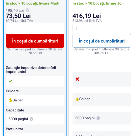
In stoc > 10 bucăți,
livrare Marti
In stoc > 10 bucăți,
livrare Joi
198,40 Lei
73,50 Lei
416,19 Lei
60,74 Lei
fără TVA
343,96 Lei
fără TVA
În coșul de cumpărături
În coșul de cumpărături
Cel mai mic preț în ultimele 30 de zile:
Cel mai mic preț în ultimele 30 de zile:
70,56 Lei
404,30 Lei
Garanție împotriva deteriorării
imprimantei
Culoare
Galben
Galben
Capacitate
5000 pagini
5000 pagini
Preț unitar