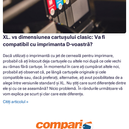
XL. vs dimensiunea cartușului clasic: Va fi
compatibil cu imprimanta D-voastră?
Dacă utilizați o imprimantă cu jet de cerneală pentru imprimare,
probabil că ați înlocuit deja cartușele cu altele noi după ce cele vechi
au rămas fără cartușe. În momentul în care ați cumpărat altele noi,
probabil ați observat că, pe lângă cartușele originale și cele
compatibile sau, dacă preferați, alternative, ați avut posibilitatea de a
alege între versiunile standard și XL. Nu știți care sunt diferențele dintre
ele și cu ce se aseamănă? Nicio problemă. În rândurile următoare vă
vom explica pe scurt și clar care este diferența.
Citiți articolul »