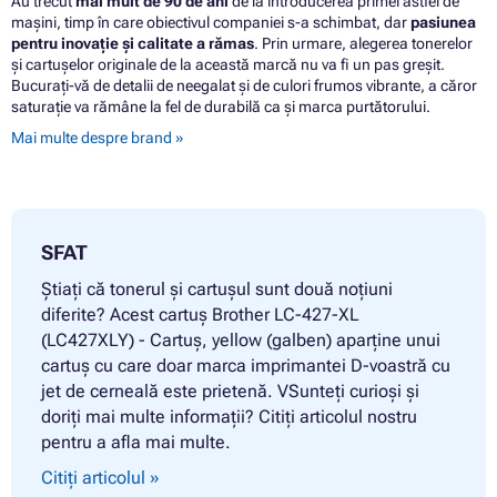
Au trecut
mai mult de 90 de ani
de la introducerea primei astfel de
mașini, timp în care obiectivul companiei s-a schimbat, dar
pasiunea
pentru inovație și calitate a rămas
. Prin urmare, alegerea tonerelor
și cartușelor originale de la această marcă nu va fi un pas greșit.
Bucurați-vă de detalii de neegalat și de culori frumos vibrante, a căror
saturație va rămâne la fel de durabilă ca și marca purtătorului.
Mai multe despre brand »
SFAT
Știați că tonerul și cartușul sunt două noțiuni
diferite? Acest cartuș Brother LC-427-XL
(LC427XLY) - Cartuș, yellow (galben) aparține unui
cartuș cu care doar marca imprimantei D-voastră cu
jet de cerneală este prietenă. VSunteți curioși și
doriți mai multe informații? Citiți articolul nostru
pentru a afla mai multe.
Citiți articolul »