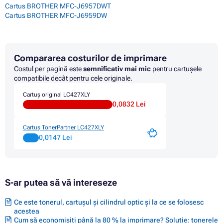
Cartus BROTHER MFC-J6957DWT
Cartus BROTHER MFC-J6959DW
Compararea costurilor de imprimare
Costul per pagină este
semnificativ mai mic
pentru cartușele
compatibile decât pentru cele originale.
Cartuș original LC427XLY
0,0832 Lei
Cartuș TonerPartner LC427XLY
0,0147 Lei
S-ar putea să vă intereseze
Ce este tonerul, cartușul și cilindrul optic și la ce se folosesc
acestea
Cum să economisiți până la 80 % la imprimare? Soluție: tonerele