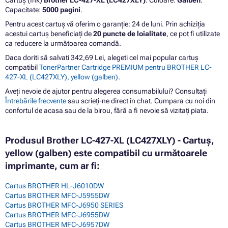
Cartuș (Ink)
Brother LC-427-XL (LC427XLY)
. Culoare:
Galben
.
Capacitate:
5000 pagini
.
Pentru acest cartuș vă oferim o garanție: 24 de luni. Prin achiziția
acestui cartuș beneficiați de
20 puncte de loialitate
, ce pot fi utilizate
ca reducere la următoarea comandă.
Daca doriti să salvati 342,69 Lei, alegeti cel mai popular cartuș
compatibil
TonerPartner Cartridge PREMIUM pentru BROTHER LC-
427-XL (LC427XLY), yellow (galben)
.
Aveți nevoie de ajutor pentru alegerea consumabilului? Consultați
Întrebările frecvente
sau scrieți-ne direct în chat. Cumpara cu noi din
confortul de acasa sau de la birou, fără a fi nevoie să vizitați piata.
Produsul Brother LC-427-XL (LC427XLY) - Cartuș,
yellow (galben) este compatibil cu următoarele
imprimante, cum ar fi:
Cartus BROTHER HL-J6010DW
Cartus BROTHER MFC-J5955DW
Cartus BROTHER MFC-J6950 SERIES
Cartus BROTHER MFC-J6955DW
Cartus BROTHER MFC-J6957DW