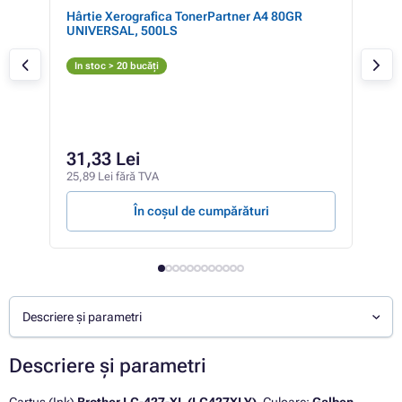
Hârtie Xerografica TonerPartner A4 80GR
Bro
UNIVERSAL, 500LS
M
In stoc > 20 bucăți
In 
16
31,33 Lei
134,
25,89 Lei fără TVA
10,86
În coșul de cumpărături
Descriere și parametri
Descriere și parametri