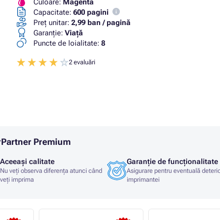
Culoare:
Magenta
Capacitate:
600 pagini
Preț unitar:
2,99 ban / pagină
Garanţie:
Viaţă
Puncte de loialitate:
8
2 evaluări
erPartner Premium
Aceeași calitate
Garanție de funcționalitate
Nu veți observa diferența atunci când
Asigurare pentru eventuală deteri
veți imprima
imprimantei