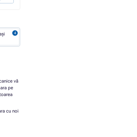
ași
canice vă
para pe
ătoarea
ara cu noi