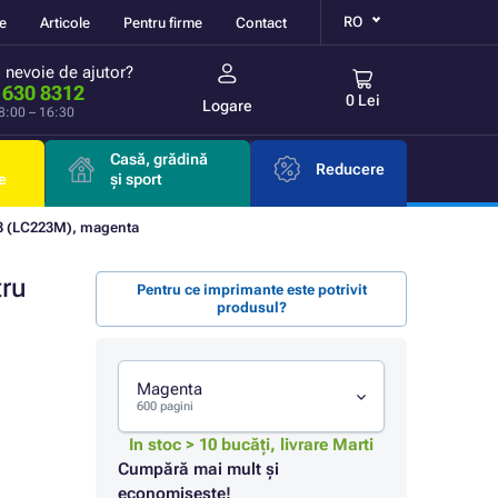
RO
re
Articole
Pentru firme
Contact
i nevoie de ajutor?
 630 8312
0 Lei
Logare
 8:00 – 16:30
Casă, grădină
Reducere
e
și sport
3 (LC223M), magenta
tru
Pentru ce imprimante este potrivit
produsul?
Magenta
600 pagini
In stoc > 10 bucăți, livrare Marti
Cumpără mai mult și
economisește!