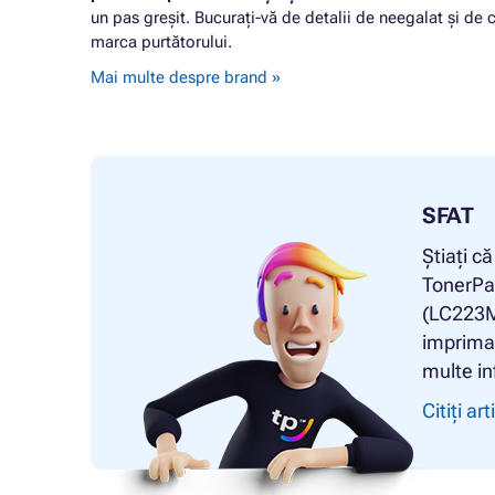
un pas greșit. Bucurați-vă de detalii de neegalat și de c
marca purtătorului.
Mai multe despre brand »
SFAT
Știați c
TonerPa
(LC223M
impriman
multe in
Citiți art