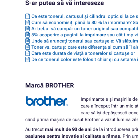
S-ar putea să vă intereseze
Ce este tonerul, cartușul și cilindrul optic și la ce
Cum să economisiți până la 80 % la imprimare? Solu
Ar trebui să cumpăr un toner original sau compatib
5% acoperire a paginii la imprimare sau cât timp vă
Unde să aruncați tonerul sau cartușele: Vă sfătuim 
Toner vs. cartuș: care este diferența și cum să îl ale
Care este durata de viață a tonerelor și cartușelor
De ce tonerul color este folosit chiar și cu setarea
Marcă BROTHER
Imprimantele și mașinile de 
care a început într-un mic a
care să își depășească conc
când prima mașină de cusut Brother a văzut lumina zil
Au trecut
mai mult de 90 de ani
de la introducerea pri
pasiunea pentru inovație și calitate a rămas
. Prin u