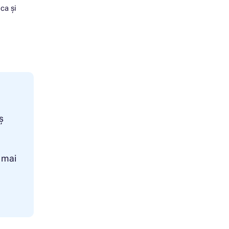
ca și
ș
i mai