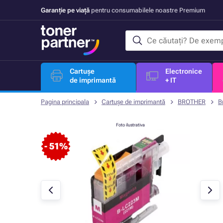
Garanție pe viață
pentru consumabilele noastre Premium
Cartușe
Electronice
de imprimantă
+ IT
Pagina principala
Cartușe de imprimantă
BROTHER
B
Foto ilustrativa
- 51%