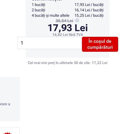
1 bucăți
17,93 Lei / bucăți
2 bucăți
16,14 Lei / bucăți
4 bucăți și multe altele
15,25 Lei / bucăți
36,54 Lei
17,93 Lei
14,82 Lei
fără TVA
În coșul de
cumpărături
Cel mai mic preț în ultimele 30 de zile:
17,22 Lei
orare a