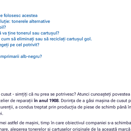
 se folosesc acestea
ție: tonerele alternative
il?
 va ține tonerul sau cartușul?
cum să eliminați sau să reciclați cartușul gol.
geți pe cel potrivit?
 imprimarii alb-negru?
cusut - simțiți că nu prea se potrivesc? Atunci cunoașteți povestea
telier de reparații
în anul 1908
. Dorința de a găsi mașina de cusut p
urenții, a condus treptat prin producția de piese de schimb până î
ei.
mei astfel de mașini, timp în care obiectivul companiei s-a schimba
rmare, alegerea tonerelor și cartușelor originale de la această marcă 