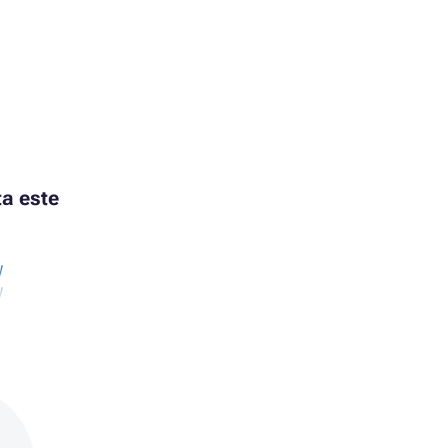
a este
W
W
W