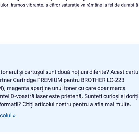
ulori frumos vibrante, a căror saturație va rămâne la fel de durabilă 
ă tonerul și cartușul sunt două noțiuni diferite? Acest cartu
rtner Cartridge PREMIUM pentru BROTHER LC-223
), magenta aparține unui toner cu care doar marca
tei D-voastră laser este prietenă. Sunteți curioși și doriț
formații? Citiți articolul nostru pentru a afla mai multe.
icolul »