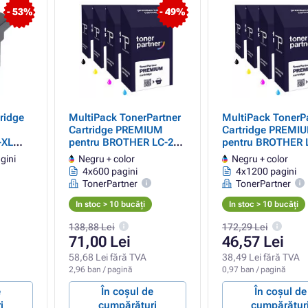
- 53%
- 49%
ridge
MultiPack TonerPartner
MultiPack TonerP
Cartridge PREMIUM
Cartridge PREMI
-XL
pentru BROTHER LC-223
pentru BROTHER 
ck
(LC223VALBP), black +
227-XL, LC-225-XL
gini
Negru + color
Negru + color
color (negru + color)
(LC227XLBK, LC2
4x600 pagini
4x1200 pagini
LC225XLM, LC225
TonerPartner
TonerPartner
black + color (neg
color)
In stoc > 10 bucăți
In stoc > 10 bucăți
138,88 Lei
172,29 Lei
71,00 Lei
46,57 Lei
58,68 Lei fără TVA
38,49 Lei fără TVA
2,96 ban / pagină
0,97 ban / pagină
e
În coșul de
În coșul de
i
cumpărături
cumpărătur