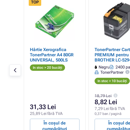
TOP
- 2%
L
Hârtie Xerografica
TonerPartner Cart
rtuș,
TonerPartner A4 80GR
PREMIUM pentru
UNIVERSAL, 500LS
BROTHER LC-529
(LC529XLBK), bla
gini
Negru
2400 pa
In stoc > 20 bucăți
(negru)
TonerPartner
In stoc > 10 bucăți
18,79 Lei
8,82 Lei
31,33 Lei
A
7,29 Lei fără TVA
25,89 Lei fără TVA
0,37 ban / pagină
e
În coșul de
În coșul d
ri
cumpărături
cumpărătur