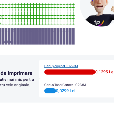
ic
ui
manta să nu accepte acest cartuș (în acest
a materialelor publicitare
Cartuș original LC223M
0,1295 Le
 de imprimare
ativ mai mic
pentru
ru cele originale.
Cartuș TonerPartner LC223M
0,0299 Lei