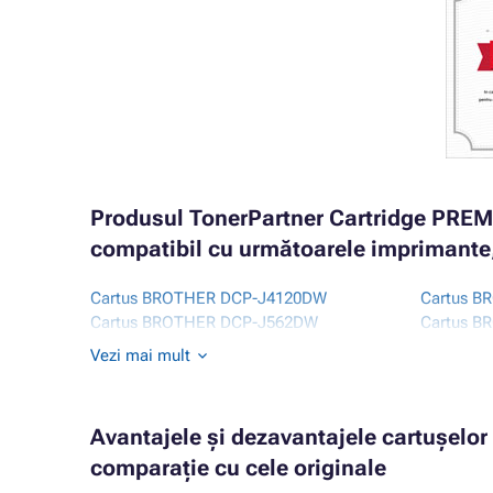
Produsul TonerPartner Cartridge PRE
compatibil cu următoarele imprimante,
Cartus BROTHER DCP-J4120DW
Cartus 
Cartus BROTHER DCP-J562DW
Cartus 
Cartus BROTHER MFC-J1100 SERIES
Cartus 
Vezi mai mult
Cartus BROTHER MFC-J1140W
Cartus 
Cartus BROTHER MFC-J1150DW
Cartus 
Cartus BROTHER MFC-J1170DW
Cartus 
Avantajele și dezavantajele cartușelo
Cartus BROTHER MFC-J1180DWT
Cartus B
comparație cu cele originale