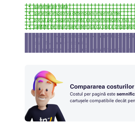
garanție pe viață
garanție împotriva deteriorării imprimantei
prețul per pagină tipărită este semnificativ mai m
calitate de imprimare identică cu cea a originalul
există o probabilitate de aproximativ 3% ca impri
caz, vă vom returna banii).
nu este potrivit pentru imprimarea fotografiilor și 
Compararea costurilor
Costul per pagină este
semnific
cartușele compatibile decât pent