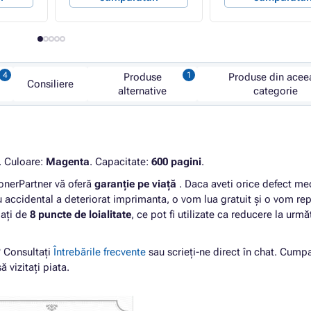
Produse
Produse din acee
Consiliere
alternative
categorie
. Culoare:
Magenta
. Capacitate:
600 pagini
.
nerPartner vă oferă
garanție pe viață
. Daca aveti orice defect me
 accidental a deteriorat imprimanta, o vom lua gratuit și o vom re
iați de
8 puncte de loialitate
, ce pot fi utilizate ca reducere la urm
? Consultați
Întrebările frecvente
sau scrieți-ne direct în chat. Cump
ă vizitați piata.