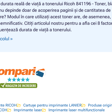
ă durata reală de viață a tonerului Ricoh 841196 - Toner, b
nu depinde doar de acoperirea paginii și de cantitatea de
e? Modul în care utilizați acest toner are, de asemenea,
mnificativ. Citiți articolul nostru pentru a afla cei 8 factor
luențează durata de viață a tonerului.
icolul »
ante RICOH
Cartușe pentru imprimante LANIER
Produse origi
ICOH
Imprimante laser
Imprimante laser multifuncționale