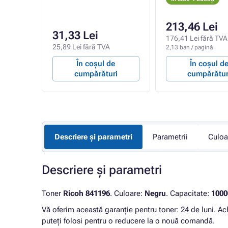
213,46 Lei
31,33 Lei
176,41 Lei fără TVA
25,89 Lei fără TVA
2,13 ban / pagină
e
În coșul de
În coșul d
ri
cumpărături
cumpărătur
Descriere și parametri
Parametrii
Culoa
Descriere și parametri
Toner
Ricoh 841196
. Culoare:
Negru
. Capacitate:
1000
Vă oferim această garanție pentru toner: 24 de luni. Ac
puteți folosi pentru o reducere la o nouă comandă.