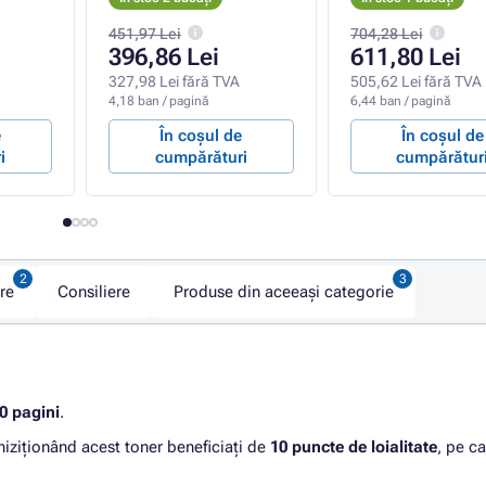
451,97 Lei
704,28 Lei
396,86 Lei
611,80 Lei
327,98 Lei fără TVA
505,62 Lei fără TVA
4,18 ban / pagină
6,44 ban / pagină
e
În coșul de
În coșul de
i
cumpărături
cumpărătur
re
Consiliere
Produse din aceeași categorie
0 pagini
.
hiziționând acest toner beneficiați de
10 puncte de loialitate
, pe ca