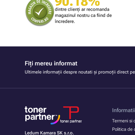
90.18%
Cumpărătorul magazinului
mă largă
Simplu și rapid.
dintre clienți ar recomanda
magazinul nostru ca fiind de
încredere.
Fiți mereu informat
Ultimele informații despre noutati și promoții direct pe
Informati
Termeni si c
Politica de 
Ledum Kamara SK s.r.o.