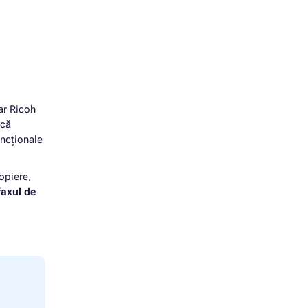
ar Ricoh
ucă
ncționale
opiere,
faxul de