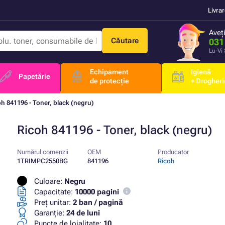
Livra
Aveț
Căutare
031
Lu-Vi
Echipament
Igienă
Papetărie
de protecție
+ Drogheri
oh 841196 - Toner, black (negru)
Ricoh 841196 - Toner, black (negru)
Numărul comenzii
OEM
Producator
1TRIMPC2550BG
841196
Ricoh
Culoare:
Negru
Capacitate:
10000 pagini
Preț unitar:
2 ban / pagină
Garanţie:
24 de luni
Puncte de loialitate:
10