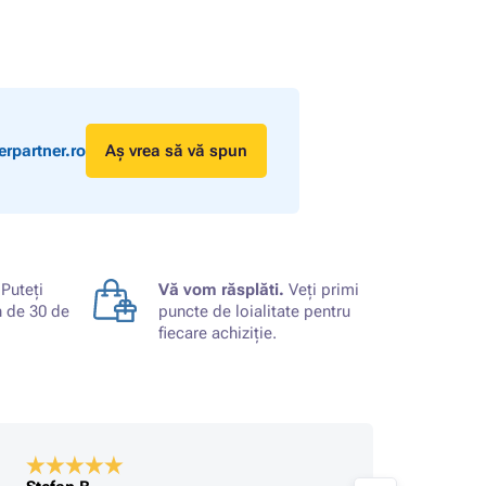
rpartner.ro
Aș vrea să vă spun
Puteți
Vă vom răsplăti.
Veți primi
n de 30 de
puncte de loialitate pentru
fiecare achiziție.