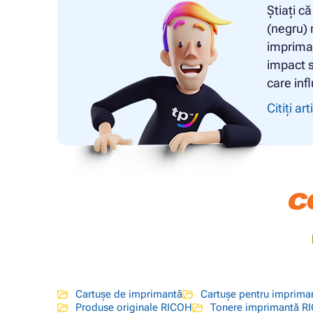
Știați c
(negru) 
imprimar
impact se
care inf
Citiți art
Cartușe de imprimantă
Cartușe pentru imprim
Produse originale RICOH
Tonere imprimantă R