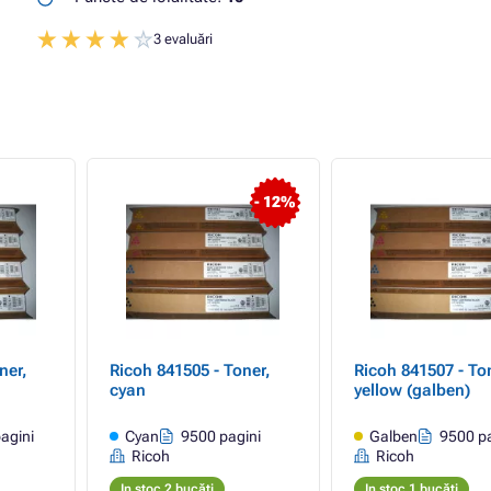
3 evaluări
- 12%
ner,
Ricoh 841505 - Toner,
Ricoh 841507 - To
cyan
yellow (galben)
agini
Cyan
9500 pagini
Galben
9500 pa
Ricoh
Ricoh
In stoc 2 bucăți
In stoc 1 bucăți