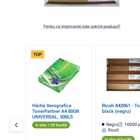
Pentru ce imprimante este potrivit produsul?
TOP
- 68%
Hârtie Xerografica
Ricoh 842061 - To
TonerPartner A4 80GR
black (negru)
EMIUM,
UNIVERSAL, 500LS
agini
Negru
10000 p
In stoc > 20 bucăți
Ricoh
In stoc 4 bucăți