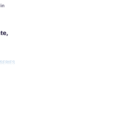
din
te,
 SERIES
CSP
SPF