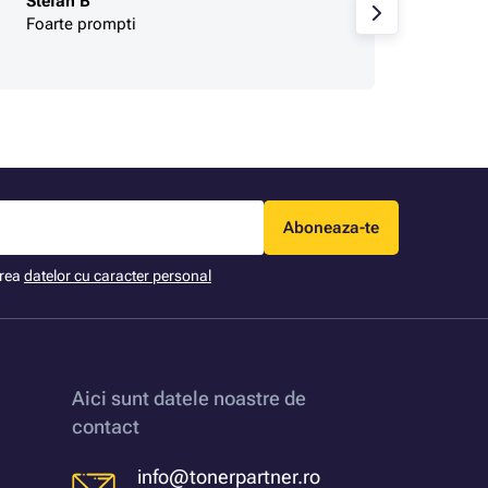
Stefan B
Cumpă
Foarte prompti
pretur
de pr
Aboneaza-te
area
datelor cu caracter personal
Aici sunt datele noastre de
contact
info@tonerpartner.ro