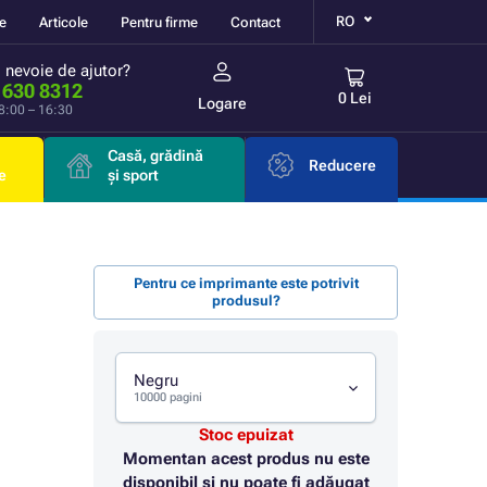
RO
re
Articole
Pentru firme
Contact
i nevoie de ajutor?
 630 8312
0 Lei
Logare
 8:00 – 16:30
Casă, grădină
Reducere
e
și sport
Pentru ce imprimante este potrivit
produsul?
Negru
10000 pagini
Stoc epuizat
Momentan acest produs nu este
disponibil și nu poate fi adăugat