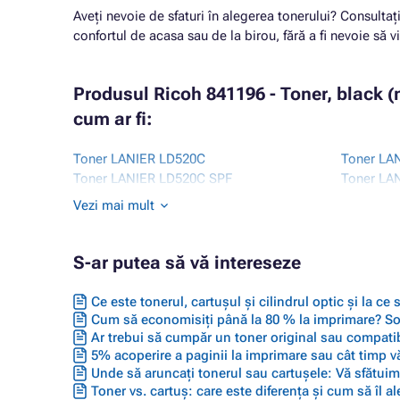
Aveți nevoie de sfaturi în alegerea tonerului? Consultaț
confortul de acasa sau de la birou, fără a fi nevoie să vi
Produsul Ricoh 841196 - Toner, black 
cum ar fi:
Toner LANIER LD520C
Toner LA
Toner LANIER LD520C SPF
Toner LA
Toner LANIER LD520CL
Toner RI
Vezi mai mult
Toner LANIER LD525C
Toner RI
Toner LANIER LD525C SPF
Toner RI
Toner LANIER LD620 SERIES
Toner RI
S-ar putea să vă intereseze
Ce este tonerul, cartușul și cilindrul optic și la ce
Cum să economisiți până la 80 % la imprimare? Solu
Ar trebui să cumpăr un toner original sau compatib
5% acoperire a paginii la imprimare sau cât timp vă
Unde să aruncați tonerul sau cartușele: Vă sfătuim 
Toner vs. cartuș: care este diferența și cum să îl ale