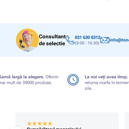
Consultant
031 630 8312
info@tone
de selectie
(8:00 - 16:30)
Gamă largă la alegere.
Oferim
La noi veți avea timp.
mai mult de 39000 produse.
returna marfa în terme
zile.