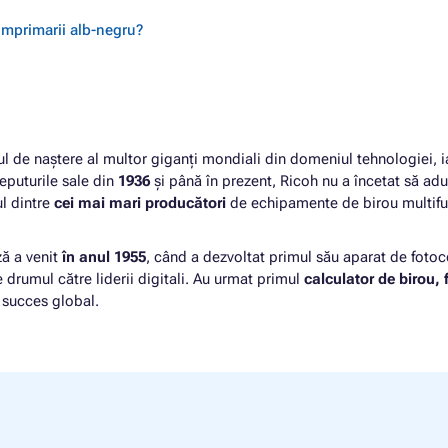
 imprimarii alb-negru?
ul de naștere al multor giganți mondiali din domeniul tehnologiei, i
ceputurile sale din
1936
și până în prezent,
Ricoh nu a încetat să ad
ul dintre
cei mai mari producători
de echipamente de birou multifu
ă a venit
în anul 1955
, când a dezvoltat primul său aparat de fotoc
e drumul către liderii digitali. Au urmat primul
calculator de birou, 
 succes global.