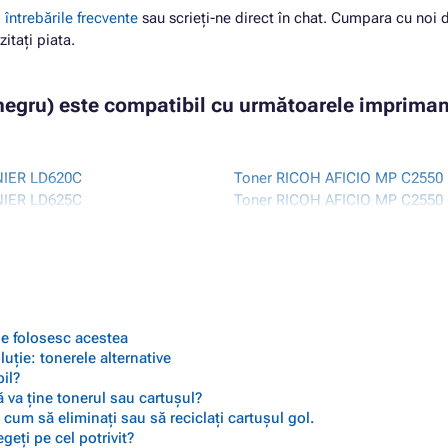
i
întrebările frecvente
sau scrieți-ne direct în chat. Cumpara cu noi 
zitați piata.
(negru) este compatibil cu următoarele impriman
NIER LD620C
Toner RICOH AFICIO MP C2550
NIER LD625C
Toner RICOH AFICIO MP C2550
COH AFICIO MP C2030
Toner RICOH AFICIO MP C2550
COH AFICIO MP C2050
Toner RICOH AFICIO MP C2550
COH AFICIO MP C2050SPF
COH AFICIO MP C2530
 se folosesc acestea
ție: tonerele alternative
il?
 va ține tonerul sau cartușul?
cum să eliminați sau să reciclați cartușul gol.
geți pe cel potrivit?