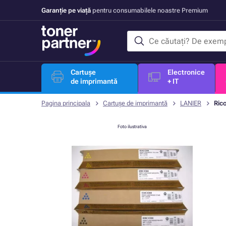
Garanție pe viață
pentru consumabilele noastre Premium
Cartușe
Electronice
de imprimantă
+ IT
Pagina principala
Cartușe de imprimantă
LANIER
Ric
Foto ilustrativa