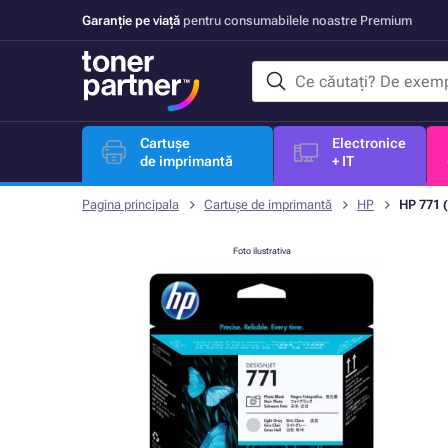
Garanție pe viață
pentru consumabilele noastre Premium
Cartușe
Electronice
de imprimantă
+ IT
Pagina principala
Cartușe de imprimantă
HP
HP 771 (
Foto ilustrativa