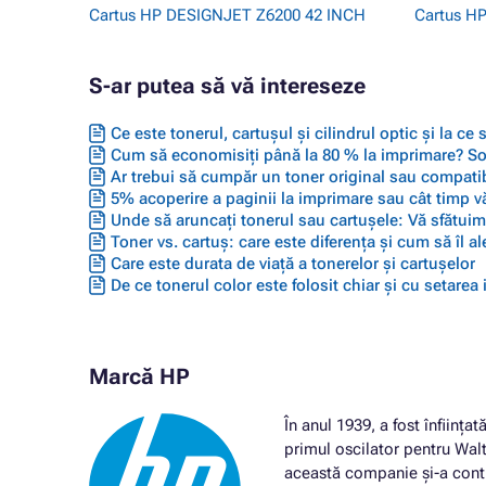
Cartus HP DESIGNJET Z6200 42 INCH
Cartus H
S-ar putea să vă intereseze
Ce este tonerul, cartușul și cilindrul optic și la ce
Cum să economisiți până la 80 % la imprimare? Solu
Ar trebui să cumpăr un toner original sau compatib
5% acoperire a paginii la imprimare sau cât timp vă
Unde să aruncați tonerul sau cartușele: Vă sfătuim 
Toner vs. cartuș: care este diferența și cum să îl ale
Care este durata de viață a tonerelor și cartușelor
De ce tonerul color este folosit chiar și cu setarea
Marcă HP
În anul 1939, a fost înființ
primul oscilator pentru Wa
această companie și-a cont