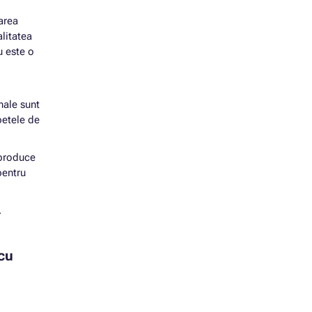
area
litatea
u este o
nale sunt
petele de
 produce
pentru
.
 cu