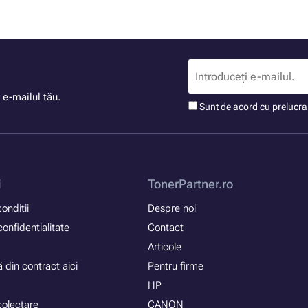
 e-mailul tău.
Sunt de acord cu prelucr
i
TonerPartner.ro
onditii
Despre noi
confidentialitate
Contact
Articole
 din contract aici
Pentru firme
HP
colectare
CANON