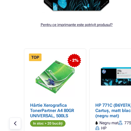
Pentru ce imprimante este potrivit produsul?
TOP
- 2%
- cap
Hârtie Xerografica
HP 771C (B6Y07A)
ht cyan
TonerPartner A4 80GR
Cartuș, matt blac
)
UNIVERSAL, 500LS
(negru mat)
HP
Negru mat
77
In stoc > 20 bucăți
HP