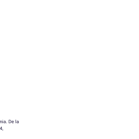
nia. De la
4,