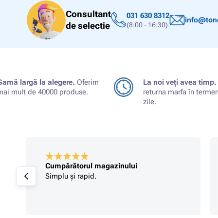
Consultant
031 630 8312
info@tone
de selectie
(8:00 - 16:30)
Gamă largă la alegere.
Oferim
La noi veți avea timp.
mai mult de 40000 produse.
returna marfa în terme
zile.
Cumpărătorul magazinului
Simplu și rapid.