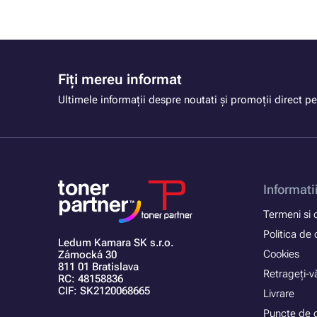
Fiți mereu informat
Ultimele informații despre noutati și promoții direct pe
Informati
Termeni si c
Politica de 
Ledum Kamara SK s.r.o.
Cookies
Zámocká 30
811 01 Bratislava
Retrageți-vă
RC: 48158836
CIF: SK2120068665
Livrare
Puncte de 