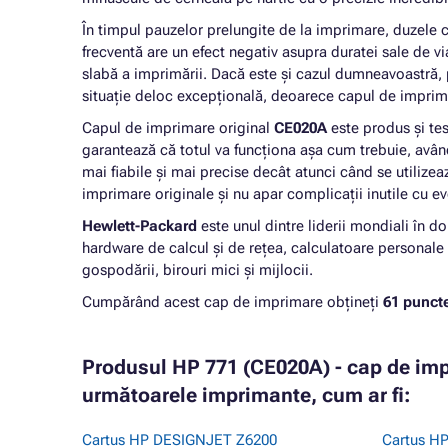
În timpul pauzelor prelungite de la imprimare, duzele 
frecventă are un efect negativ asupra duratei sale de 
slabă a imprimării. Dacă este și cazul dumneavoastră, 
situație deloc excepțională, deoarece capul de impri
Capul de imprimare original
CE020A
este produs și te
garantează că totul va funcționa așa cum trebuie, având
mai fiabile și mai precise decât atunci când se utilize
imprimare originale și nu apar complicații inutile cu e
Hewlett-Packard
este unul dintre liderii mondiali în d
hardware de calcul și de rețea, calculatoare personale 
gospodării, birouri mici și mijlocii.
Cumpărând acest cap de imprimare obțineți
61 puncte
Produsul HP 771 (CE020A) - cap de impr
următoarele imprimante, cum ar fi:
Cartus HP DESIGNJET Z6200
Cartus H