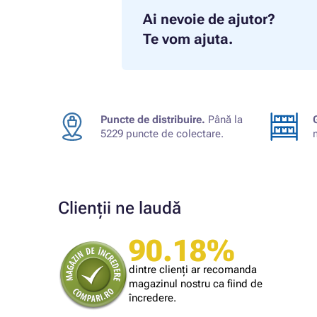
Ai nevoie de ajutor?
Te vom ajuta.
Puncte de distribuire.
Până la
5229 puncte de colectare.
Clienții ne laudă
90.18%
Cumpărătorul magazinului
Bună. Având în vedere că produsul a venit
dintre clienți ar recomanda
din străinătate, termenul de livrare mi se
magazinul nostru ca fiind de
pare rezonabil
încredere.