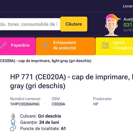
Livra
Aveț
Căutare
031
Lu-Vi
Echipament
Igienă
Papetărie
de protecție
+ Drogheri
CE020A) - cap de imprimare, light gray (gri deschis)
HP 771 (CE020A) - cap de imprimare, l
gray (gri deschis)
Numărul comenzii
OEM
Producator
1IHPCE020AXNG
CE020A
HP
Culoare:
Gri deschis
Garanţie:
24 de luni
Puncte de loialitate:
61