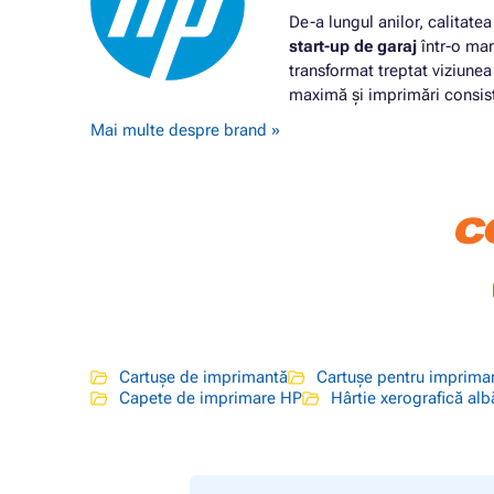
De-a lungul anilor, calitate
start-up de garaj
într-o mar
transformat treptat viziunea
maximă și imprimări consiste
Mai multe despre brand »
Cartușe de imprimantă
Cartușe pentru imprima
Capete de imprimare HP
Hârtie xerografică alb