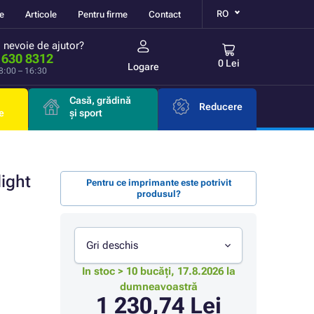
RO
re
Articole
Pentru firme
Contact
i nevoie de ajutor?
 630 8312
0 Lei
Logare
 8:00 – 16:30
Casă, grădină
Reducere
e
și sport
ight
Pentru ce imprimante este potrivit
produsul?
Gri deschis
In stoc > 10 bucăți, 17.8.2026 la
dumneavoastră
1 230,74 Lei