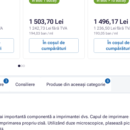
In stoc 1 bucăți
In stoc > 10 bucăți
1 503,70 Lei
1 496,17 Lei
VA
1 242,73 Lei fără TVA
1 236,50 Lei fără T
194,03 ban / ml
193,05 ban / ml
e
În coșul de
În coșul de
i
cumpărături
cumpărătur
re
Consiliere
Produse din aceeași categorie
ai importantă componentă a imprimantei dvs. Capul de imprimare 
imprimarea propriu-zisă. Utilizând duze microscopice, plasează pic
lă.