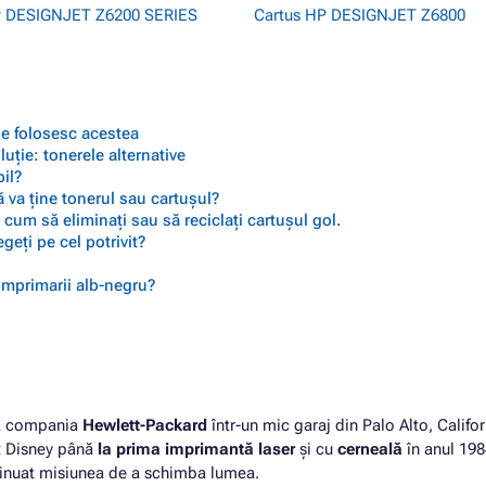
P DESIGNJET Z6200 SERIES
Cartus HP DESIGNJET Z6800
 se folosesc acestea
ție: tonerele alternative
il?
 va ține tonerul sau cartușul?
cum să eliminați sau să reciclați cartușul gol.
geți pe cel potrivit?
 imprimarii alb-negru?
ată compania
Hewlett-Packard
într-un mic garaj din Palo Alto, Califor
lt Disney până
la prima imprimantă laser
și cu
cerneală
în anul 198
inuat misiunea de a schimba lumea.