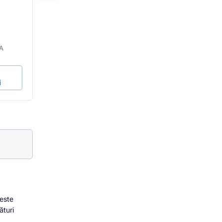
In stoc 1 bucăți
In stoc 1 bucăți
1 546,08 Lei
1 587,48 Lei
VA
1 277,75 Lei fără TVA
1 311,97 Lei fără TV
199,49 ban / ml
204,84 ban / ml
În coșul de
În coșul de
i
cumpărături
cumpărături
este
ături