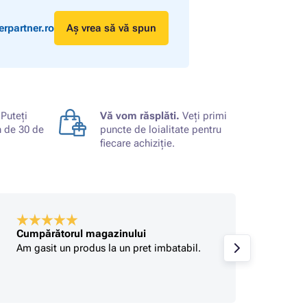
rpartner.ro
Aș vrea să vă spun
Puteți
Vă vom răsplăti.
Veți primi
n de 30 de
puncte de loialitate pentru
fiecare achiziție.
Cumpărătorul magazinului
Stefan
Am gasit un produs la un pret imbatabil.
Foarte