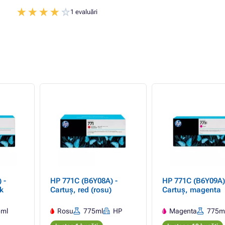
1 evaluări
 -
HP 771C (B6Y08A) -
HP 771C (B6Y09A)
k
Cartuș, red (rosu)
Cartuș, magenta
5ml
Rosu
775ml
HP
Magenta
775m