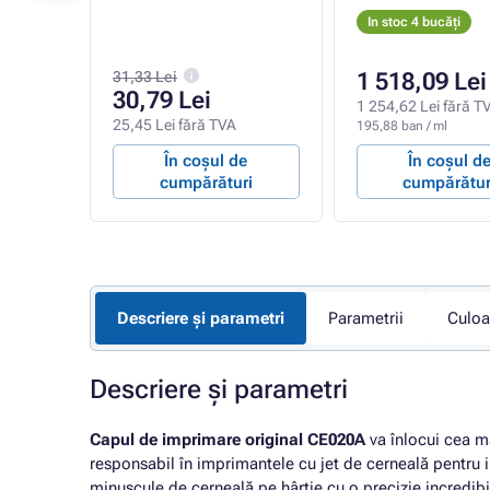
In stoc 4 bucăți
31,33 Lei
1 518,09 Lei
30,79 Lei
1 254,62 Lei fără T
VA
25,45 Lei fără TVA
195,88 ban / ml
e
În coșul de
În coșul d
ri
cumpărături
cumpărătur
Descriere și parametri
Parametrii
Culoa
Descriere și parametri
Capul de imprimare original CE020A
va înlocui cea m
responsabil în imprimantele cu jet de cerneală pentru 
minuscule de cerneală pe hârtie cu o precizie incredibi