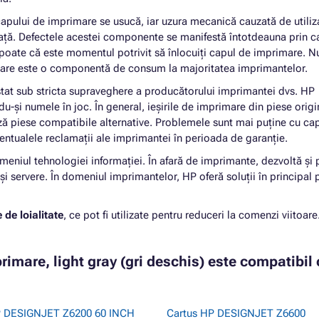
capului de imprimare se usucă, iar uzura mecanică cauzată de utiliz
viață. Defectele acestei componente se manifestă întotdeauna prin ca
poate că este momentul potrivit să înlocuiți capul de imprimare. N
mare este o componentă de consum la majoritatea imprimantelor.
stat sub stricta supraveghere a producătorului imprimantei dvs. HP
u-și numele în joc. În general, ieșirile de imprimare din piese origi
ază piese compatibile alternative. Problemele sunt mai puține cu ca
ventualele reclamații ale imprimantei în perioada de garanție.
omeniul tehnologiei informației. În afară de imprimante, dezvoltă și
și servere. În domeniul imprimantelor, HP oferă soluții în principal 
 de loialitate
, ce pot fi utilizate pentru reduceri la comenzi viitoare
imare, light gray (gri deschis) este compatibil
P DESIGNJET Z6200 60 INCH
Cartus HP DESIGNJET Z6600