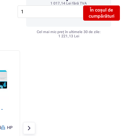
1 017,14 Lei
fără TVA
În coșul de
cumpărături
Cel mai mic preț în ultimele 30 de zile:
1 221,13 Lei
 -
HP 771C (B6Y10A) -
HP 771C (B6Y11A) 
Cartuș, yellow (galben)
Cartuș, light mag
(magenta deschis
l
HP
Galben
775ml
HP
Magenta deschis
775ml
HP