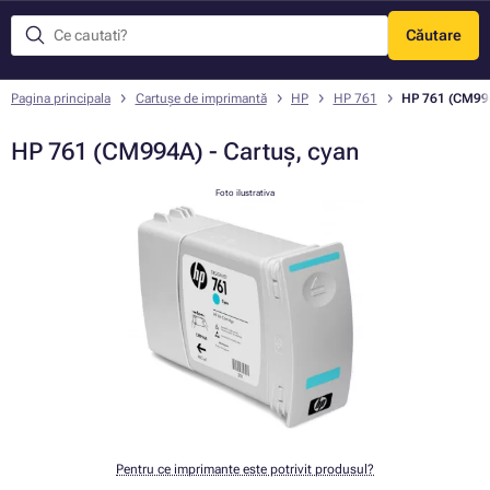
Căutare
Meniu
Pagina principala
Cartușe de imprimantă
HP
HP 761
HP 761 (CM994
HP 761 (CM994A) - Cartuș, cyan
Foto ilustrativa
Pentru ce imprimante este potrivit produsul?