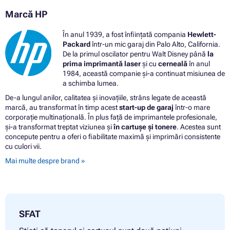
Marcă HP
În anul 1939, a fost înființată compania
Hewlett-
Packard
într-un mic garaj din Palo Alto, California.
De la primul oscilator pentru Walt Disney până
la
prima imprimantă laser
și cu
cerneală
în anul
1984, această companie și-a continuat misiunea de
a schimba lumea.
De-a lungul anilor, calitatea și inovațiile, strâns legate de această
marcă, au transformat în timp acest
start-up de garaj
într-o mare
corporație multinațională. În plus față de imprimantele profesionale,
și-a transformat treptat viziunea și
în cartușe și tonere
. Acestea sunt
concepute pentru a oferi o fiabilitate maximă și imprimări consistente
cu culori vii.
Mai multe despre brand »
SFAT