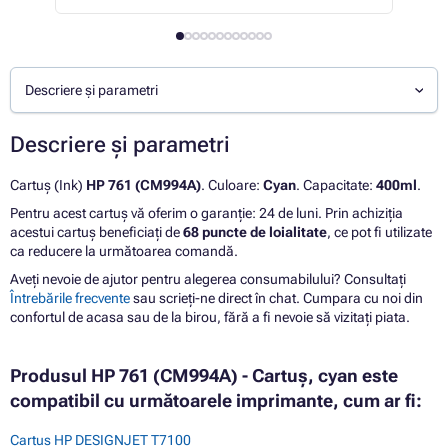
Descriere și parametri
Descriere și parametri
Cartuș (Ink)
HP 761 (CM994A)
. Culoare:
Cyan
. Capacitate:
400ml
.
Pentru acest cartuș vă oferim o garanție: 24 de luni. Prin achiziția
acestui cartuș beneficiați de
68 puncte de loialitate
, ce pot fi utilizate
ca reducere la următoarea comandă.
Aveți nevoie de ajutor pentru alegerea consumabilului? Consultați
Întrebările frecvente
sau scrieți-ne direct în chat. Cumpara cu noi din
confortul de acasa sau de la birou, fără a fi nevoie să vizitați piata.
Produsul HP 761 (CM994A) - Cartuș, cyan este
compatibil cu următoarele imprimante, cum ar fi:
Cartus HP DESIGNJET T7100