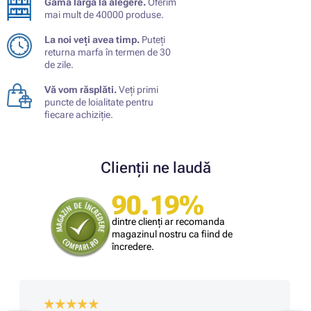
Gamă largă la alegere.
Oferim
mai mult de 40000 produse.
La noi veți avea timp.
Puteți
returna marfa în termen de 30
de zile.
Vă vom răsplăti.
Veți primi
puncte de loialitate pentru
fiecare achiziție.
Clienții ne laudă
90.19%
dintre clienți ar recomanda
magazinul nostru ca fiind de
încredere.