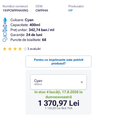
Numărul comenzii
OEM
Producator
1IHPCM994AXNG
CM994A
HP
Culoare:
Cyan
Capacitate:
400ml
Preț unitar:
342,74 ban / ml
Garanţie:
24 de luni
Puncte de loialitate:
68
3 evaluări
Pentru ce imprimante este potrivit
produsul?
Cyan
400ml
In stoc 4 bucăți, 17.8.2026 la
dumneavoastră
1 370,97 Lei
1 133,03 Lei
fără TVA