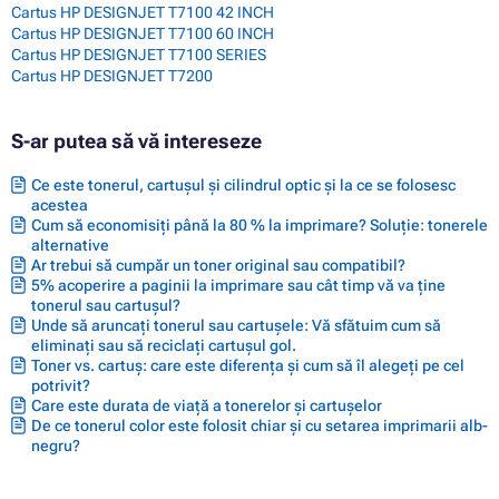
Cartus HP DESIGNJET T7100 42 INCH
Cartus HP DESIGNJET T7100 60 INCH
Cartus HP DESIGNJET T7100 SERIES
Cartus HP DESIGNJET T7200
S-ar putea să vă intereseze
Ce este tonerul, cartușul și cilindrul optic și la ce se folosesc
acestea
Cum să economisiți până la 80 % la imprimare? Soluție: tonerele
alternative
Ar trebui să cumpăr un toner original sau compatibil?
5% acoperire a paginii la imprimare sau cât timp vă va ține
tonerul sau cartușul?
Unde să aruncați tonerul sau cartușele: Vă sfătuim cum să
eliminați sau să reciclați cartușul gol.
Toner vs. cartuș: care este diferența și cum să îl alegeți pe cel
potrivit?
Care este durata de viață a tonerelor și cartușelor
De ce tonerul color este folosit chiar și cu setarea imprimarii alb-
negru?