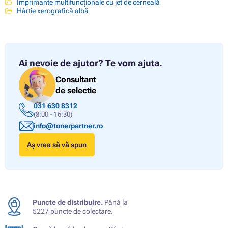
Imprimante multifuncționale cu jet de cerneală
Hârtie xerografică albă
Ai nevoie de ajutor?
Te vom ajuta.
Consultant
de selectie
031 630 8312
(8:00 - 16:30)
info@tonerpartner.ro
Aș vrea să vă spun
Puncte de distribuire.
Până la
5227 puncte de colectare.