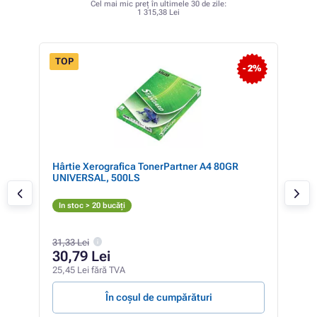
Cel mai mic preț în ultimele 30 de zile:
1 315,38 Lei
TOP
- 2%
Hârtie Xerografica TonerPartner A4 80GR
HP 7
UNIVERSAL, 500LS
Gr
In stoc > 20 bucăți
In 
31,33 Lei
1 
30,79 Lei
1 13
25,45 Lei fără TVA
343,0
În coșul de cumpărături