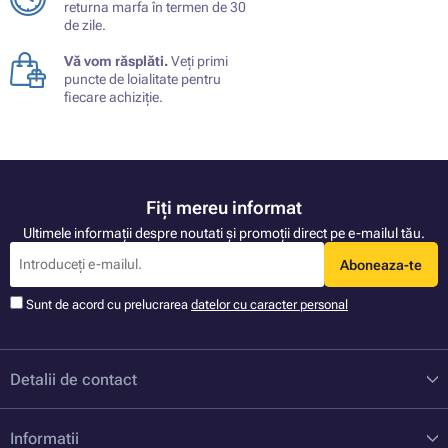
returna marfa în termen de 30
de zile.
Vă vom răsplăti.
Veți primi
puncte de loialitate pentru
fiecare achiziție.
Fiți mereu informat
Ultimele informații despre noutati și promoții direct pe e-mailul tău.
Aboneaza-te
Sunt de acord cu prelucrarea
datelor cu caracter personal
Detalii de contact
Informatii