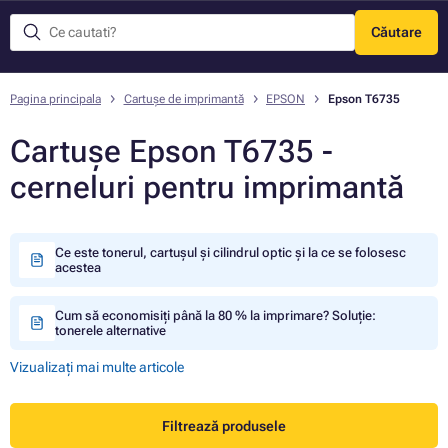
Căutare
Meniu
Pagina principala
Cartușe de imprimantă
EPSON
Epson T6735
Cartușe Epson T6735 -
cerneluri pentru imprimantă
Ce este tonerul, cartușul și cilindrul optic și la ce se folosesc
acestea
Cum să economisiți până la 80 % la imprimare? Soluție:
tonerele alternative
Vizualizați mai multe articole
Filtrează produsele