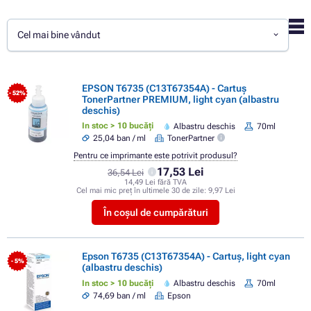
Cel mai bine vândut
EPSON T6735 (C13T67354A) - Cartuș
- 52%
TonerPartner PREMIUM, light cyan (albastru
deschis)
In stoc > 10 bucăți
Albastru deschis
70ml
25,04 ban / ml
TonerPartner
Pentru ce imprimante este potrivit produsul?
17,53 Lei
36,54 Lei
14,49 Lei fără TVA
Cel mai mic preț în ultimele 30 de zile:
9,97 Lei
În coșul de cumpărături
Epson T6735 (C13T67354A) - Cartuș, light cyan
- 5%
(albastru deschis)
In stoc > 10 bucăți
Albastru deschis
70ml
74,69 ban / ml
Epson