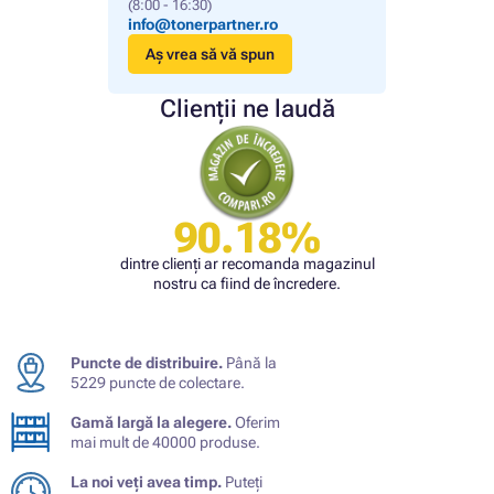
(8:00 - 16:30)
info@tonerpartner.ro
Aș vrea să vă spun
Clienții ne laudă
90.18%
dintre clienți ar recomanda magazinul
nostru ca fiind de încredere.
Puncte de distribuire.
Până la
5229 puncte de colectare.
Gamă largă la alegere.
Oferim
mai mult de 40000 produse.
La noi veți avea timp.
Puteți