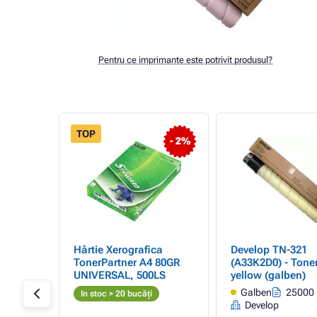
Pentru ce imprimante este potrivit produsul?
TOP
- 8%
- 2%
Hârtie Xerografica
Develop TN-321
r,
TonerPartner A4 80GR
(A33K2D0) - Toner
UNIVERSAL, 500LS
yellow (galben)
pagini
Galben
25000 
In stoc > 20 bucăți
Develop