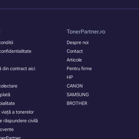
i
TonerPartner.ro
onditii
Despre noi
confidentialitate
Contact
Articole
 din contract aici
Pentru firme
HP
colectare
CANON
plată
SAMSUNG
ialitate
BROTHER
 viață a tonerelor
e răspundere civilă
recvente
nerPartner