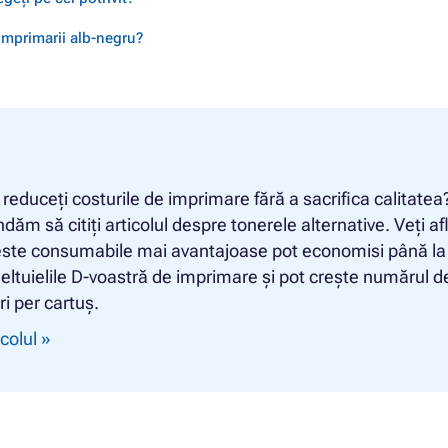
 imprimarii alb-negru?
ă reduceți costurile de imprimare fără a sacrifica calitatea
ăm să citiți articolul despre tonerele alternative. Veți af
ste consumabile mai avantajoase pot economisi până la
eltuielile D-voastră de imprimare și pot crește numărul d
i per cartuș.
icolul »