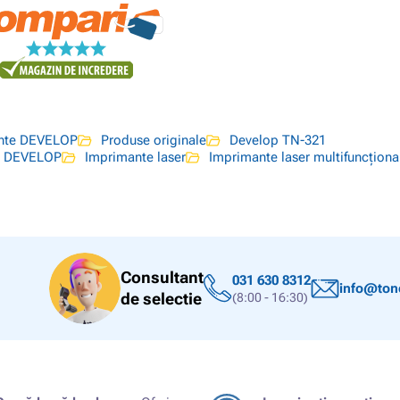
ante DEVELOP
Produse originale
Develop TN-321
ă DEVELOP
Imprimante laser
Imprimante laser multifuncționa
Consultant
031 630 8312
info@tone
de selectie
(8:00 - 16:30)