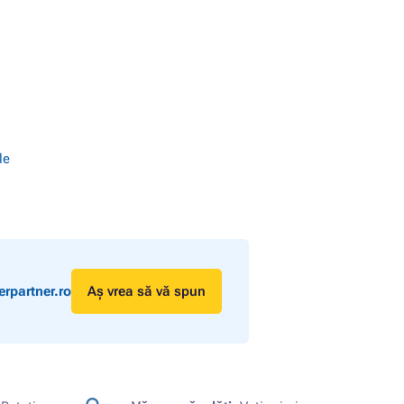
le
rpartner.ro
Aș vrea să vă spun