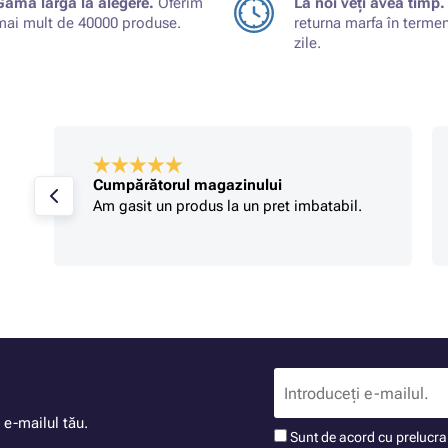
Gamă largă la alegere.
Oferim
La noi veți avea timp.
mai mult de 40000 produse.
returna marfa în terme
zile.
Cumpărătorul magazinului
Am gasit un produs la un pret imbatabil.
 e-mailul tău.
Sunt de acord cu prelucr