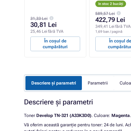
In stoc 2 bucăți
589,57 Lei
31,33 Lei
422,79 Lei
30,81 Lei
A
349,41 Lei fără TVA
25,46 Lei fără TVA
1,69 ban / pagină
e
În coșul de
În coșul d
ri
cumpărături
cumpărătur
Descriere și parametri
Parametrii
Culoa
Descriere și parametri
Toner
Develop TN-321 (A33K3D0)
. Culoare:
Magenta
Vă oferim această garanție pentru toner: 24 de luni. Ac