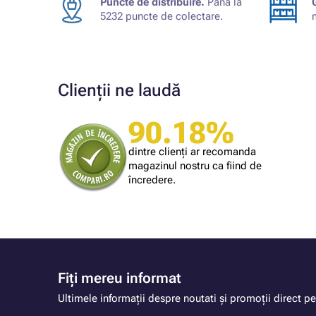
Puncte de distribuire.
Până la
5232 puncte de colectare.
Clienții ne laudă
90.18%
Cumpărătorul magazinului
mă largă
Simplu și rapid.
dintre clienți ar recomanda
magazinul nostru ca fiind de
încredere.
Fiți mereu informat
Ultimele informații despre noutati și promoții direct pe