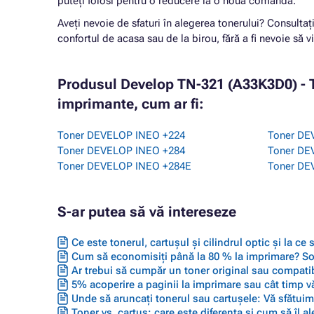
puteți folosi pentru o reducere la o nouă comandă.
Aveți nevoie de sfaturi în alegerea tonerului? Consultaț
confortul de acasa sau de la birou, fără a fi nevoie să vi
Produsul Develop TN-321 (A33K3D0) - 
imprimante, cum ar fi:
Toner DEVELOP INEO +224
Toner DE
Toner DEVELOP INEO +284
Toner DE
Toner DEVELOP INEO +284E
Toner DE
S-ar putea să vă intereseze
Ce este tonerul, cartușul și cilindrul optic și la ce
Cum să economisiți până la 80 % la imprimare? Solu
Ar trebui să cumpăr un toner original sau compatib
5% acoperire a paginii la imprimare sau cât timp vă
Unde să aruncați tonerul sau cartușele: Vă sfătuim 
Toner vs. cartuș: care este diferența și cum să îl ale