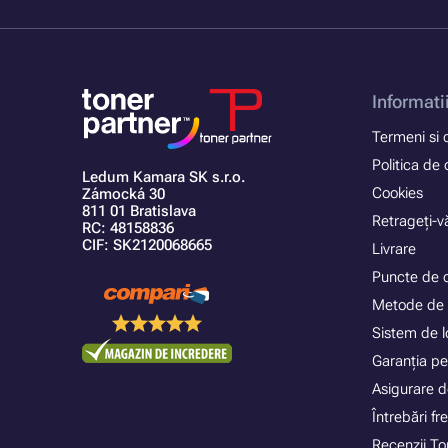
Informati
Termeni si c
Politica de 
Ledum Kamara SK s.r.o.
Cookies
Zámocká 30
811 01 Bratislava
Retrageți-vă
RC: 48158836
CIF: SK2120068665
Livrare
Puncte de 
Metode de 
Sistem de lo
Garanția pe
Asigurare d
Întrebări f
Recenzii To