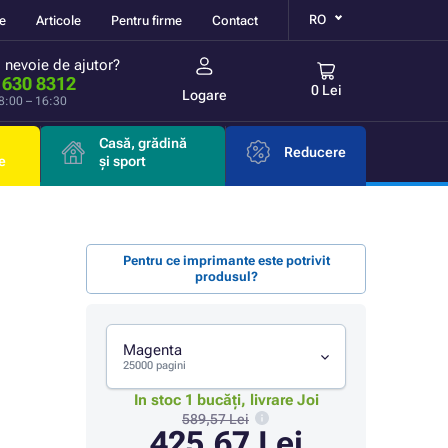
RO
re
Articole
Pentru firme
Contact
i nevoie de ajutor?
 630 8312
0 Lei
Logare
 8:00 – 16:30
Casă, grădină
Reducere
e
și sport
Pentru ce imprimante este potrivit
produsul?
Magenta
25000 pagini
In stoc 1 bucăți, livrare Joi
589,57 Lei
425,67 Lei