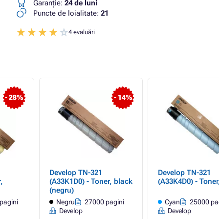
Garanţie:
24 de luni
Puncte de loialitate:
21
4 evaluări
- 28%
- 14%
Develop TN-321
Develop TN-321
,
(A33K1D0) - Toner, black
(A33K4D0) - Toner
(negru)
pagini
Negru
27000 pagini
Cyan
25000 pa
Develop
Develop