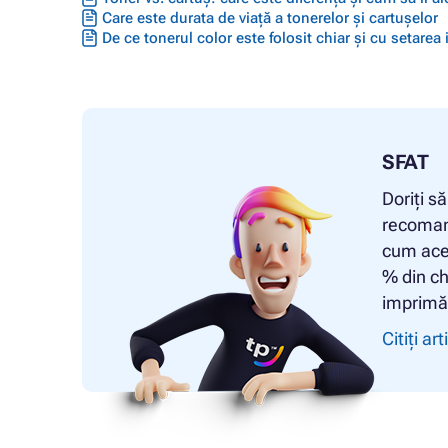
Care este durata de viață a tonerelor și cartușelor
De ce tonerul color este folosit chiar și cu setarea
SFAT
Doriți s
recomand
cum ace
% din ch
imprimăr
Citiți art