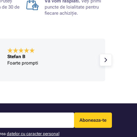
Puteți
Vă vom răsplăti.
Veți primi
n de 30 de
puncte de loialitate pentru
fiecare achiziție.
Stefan B
Cumpă
Foarte prompti
pretur
de pr
Aboneaza-te
area
datelor cu caracter personal