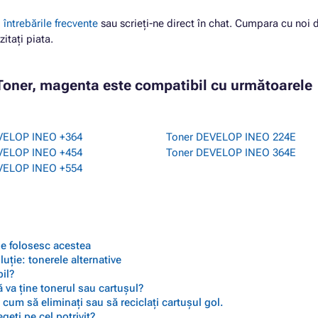
i
întrebările frecvente
sau scrieți-ne direct în chat. Cumpara cu noi 
zitați piata.
Toner, magenta este compatibil cu următoarele
VELOP INEO +364
Toner DEVELOP INEO 224E
VELOP INEO +454
Toner DEVELOP INEO 364E
VELOP INEO +554
 se folosesc acestea
ție: tonerele alternative
il?
 va ține tonerul sau cartușul?
cum să eliminați sau să reciclați cartușul gol.
geți pe cel potrivit?