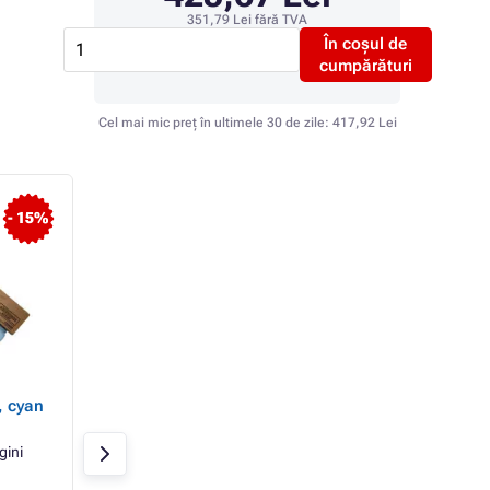
351,79 Lei
fără TVA
În coșul de
cumpărături
Cel mai mic preț în ultimele 30 de zile:
417,92 Lei
- 15%
- 44%
Develop A2XN1RH -
Develop TN-513
, cyan
unitate optica, black
(A33K0D1) - Toner,
(negru)
(negru)
gini
Negru
70000 pagini
Negru
35000 pa
Develop
Develop