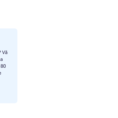
? Vă
la
 80
e