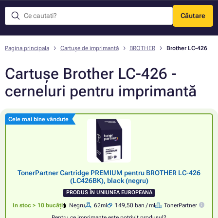
Căutare
Meniu
Pagina principala
Cartușe de imprimantă
BROTHER
Brother LC-426
Cartușe Brother LC-426 -
cerneluri pentru imprimantă
Cele mai bine vândute
TonerPartner Cartridge PREMIUM pentru BROTHER LC-426
(LC426BK), black (negru)
PRODUS ÎN UNIUNEA EUROPEANA
In stoc > 10 bucăți
Negru
62ml
149,50 ban / ml
TonerPartner
Pentru ce imprimante este potrivit produsul?