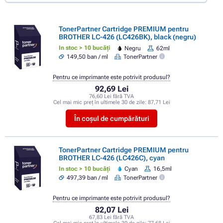
TonerPartner Cartridge PREMIUM pentru
BROTHER LC-426 (LC426BK), black (negru)
In stoc > 10 bucăți
Negru
62ml
149,50 ban / ml
TonerPartner
Pentru ce imprimante este potrivit produsul?
92,69 Lei
76,60 Lei fără TVA
Cel mai mic preț în ultimele 30 de zile:
87,71 Lei
În coșul de cumpărături
TonerPartner Cartridge PREMIUM pentru
BROTHER LC-426 (LC426C), cyan
In stoc > 10 bucăți
Cyan
16,5ml
497,39 ban / ml
TonerPartner
Pentru ce imprimante este potrivit produsul?
82,07 Lei
67,83 Lei fără TVA