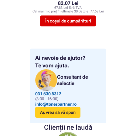
82,07 Lei
67,83 Lei fără TVA
Cel mai mic preț în ultimele 30 de zile:
77,68 Lei
În coșul de cumpărături
Ai nevoie de ajutor?
Te vom ajuta.
Consultant de
selectie
031 630 8312
(8:00 - 16:30)
info@tonerpartner.ro
Aș vrea să vă spun
Clienții ne laudă