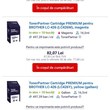
Cel mai mic preț în ultimele 30 de zile:
77,68 Lei
În coșul de cumpărături
TonerPartner Cartridge PREMIUM pentru
BROTHER LC-426 (LC426M), magenta
In stoc > 10 bucăți
Magenta
16,5ml
497,39 ban / ml
TonerPartner
Pentru ce imprimante este potrivit produsul?
82,07 Lei
67,83 Lei fără TVA
Cel mai mic preț în ultimele 30 de zile:
77,68 Lei
În coșul de cumpărături
TonerPartner Cartridge PREMIUM pentru
BROTHER LC-426 (LC426Y), yellow (galben)
In stoc > 10 bucăți
Galben
16,5ml
497,39 ban / ml
TonerPartner
Pentru ce imprimante este potrivit produsul?