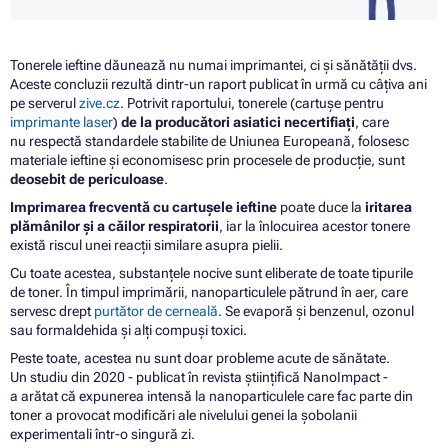
Tonerele ieftine dăunează nu numai imprimantei, ci și sănătății dvs.
Aceste concluzii rezultă dintr-un raport publicat în urmă cu câțiva ani
pe serverul
zive.cz
. Potrivit raportului, tonerele (cartușe pentru
imprimante laser
)
de la producători asiatici necertifiați
, care
nu respectă standardele stabilite de Uniunea Europeană, folosesc
materiale ieftine și economisesc prin procesele de producție, sunt
deosebit de
periculoase
.
Imprimarea frecventă cu cartuşele ieftine
poate duce la
iritarea
plămânilor şi a căilor respiratorii
, iar la înlocuirea acestor tonere
există riscul unei reacţii similare asupra pielii.
Cu toate acestea, substanțele nocive sunt eliberate de toate tipurile
de toner. În timpul imprimării, nanoparticulele pătrund în aer, care
servesc drept
purtător de cerneală
. Se evaporă și benzenul, ozonul
sau formaldehida și alți compuși toxici.
Peste toate, acestea nu sunt doar probleme acute de sănătate.
Un studiu din 2020 - publicat în revista științifică NanoImpact -
a arătat că expunerea intensă la nanoparticulele care fac parte din
toner a provocat modificări ale nivelului genei la șobolanii
experimentali într-o singură zi.