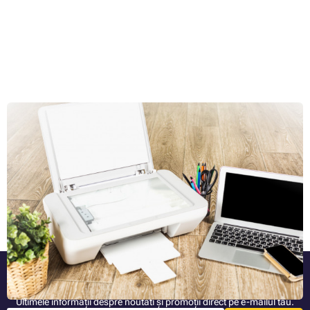
Cum să conectați imprimanta la un computer și să
imprimați în doar 5 minute
Ați cumpărat o imprimantă nouă, trebuie să o puneți în funcțiune cât
mai repede posibil, dar încă nu știți cum să o folosiți pentru că sunteți
complet nou în domeniu? Nu vă faceți griji, suntem bucuroși să vă
ajutăm cu problema. Instalarea imprimantei și conectarea acesteia la
Articolul complet »
PC este literalmente o chestiune de maximum cinci minute - adică,
desigur, dacă știi „unde să cauți”. Și exact despre asta vom vorbi pas
cu pas în rândurile următoare pentru a vă reduce eforturile cât mai
mult.
Fiți mereu informat
Ultimele informații despre noutati și promoții direct pe e-mailul tău.