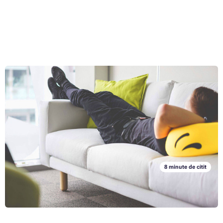
5 sfaturi pentru un birou mai primitor
Pentru a avea performanțe adecvate la locul de muncă, trebuie să ne
simțim confortabil la birou. La urma urmei, petrecem 8 ore pe zi acolo,
așa că este important să adaptăm spațiul de lucru la dorințele și
nevoile noastre. O cameră curată și aerisită este esențială pentru o
Articolul complet »
atmosferă de lucru pozitivă (și pentru o muncă sănătoasă). Citiți cum
să obțineți acest lucru prin câteva schimbări relativ simple.
8 minute de citit