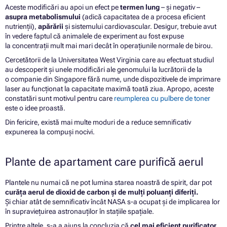
Aceste modificări au apoi un efect pe
termen lung
– și negativ –
asupra metabolismului
(adică capacitatea de a procesa eficient
nutrienții),
apărării
și sistemului cardiovascular. Desigur, trebuie avut
în vedere faptul că animalele de experiment au fost expuse
la concentrații mult mai mari decât în ​​operațiunile normale de birou.
Cercetătorii de la Universitatea West Virginia care au efectuat studiul
au descoperit și unele modificări ale genomului la lucrătorii de la
o companie din Singapore fără nume, unde dispozitivele de imprimare
laser au funcționat la capacitate maximă toată ziua. Apropo, aceste
constatări sunt motivul pentru care
reumplerea cu pulbere de toner
este o idee proastă.
Din fericire, există mai multe moduri de a reduce semnificativ
expunerea la compuși nocivi.
Plante de apartament care purifică aerul
Plantele nu numai că ne pot lumina starea noastră de spirit, dar pot
curăța aerul de dioxid de carbon și de mulți poluanți diferiți.
Și chiar atât de semnificativ încât NASA s-a ocupat și de implicarea lor
în supraviețuirea astronauților în stațiile spațiale.
Printre altele, s-a a ajuns la concluzia că
cel mai eficient purificator