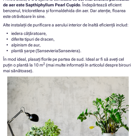
de aer este Sapthiphyllum Pearl Cupido
. Îndepărtează eficient
benzenul, tricloretilena și formaldehida din aer. Dar atenție, floarea
este otrăvitoare în sine.
Alte instalații de purificare a aerului interior de înaltă eficiență includ:
iedera cățăratoare,
diferite tipuri de dracen,
alpinism de aur,
plantă șarpe (SansevieriaSanseviera).
În mod ideal, plasați florile pe partea de sud. Ideal ar fi să aveți cel
2
puțin o plantă la 10 m
(mai multe informații în articolul despre birouri
mai sănătoase).