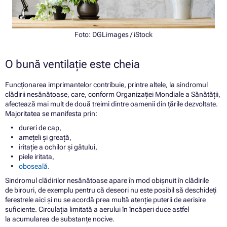
Foto:
DGLimages
/ iStock
O bună ventilație este cheia
Funcționarea imprimantelor contribuie, printre altele, la sindromul
clădirii nesănătoase, care, conform Organizației Mondiale a Sănătății,
afectează mai mult de două treimi dintre oamenii din țările dezvoltate.
Majoritatea se manifesta prin:
dureri de cap,
amețeli și greață,
iritație a ochilor și gâtului,
piele iritata,
oboseală.
Sindromul clădirilor nesănătoase apare în mod obișnuit în clădirile
de birouri, de exemplu pentru că deseori nu este posibil să deschideți
ferestrele aici și nu se acordă prea multă atenție puterii de aerisire
suficiente. Circulația limitată a aerului în încăperi duce astfel
la acumularea de substanțe nocive.