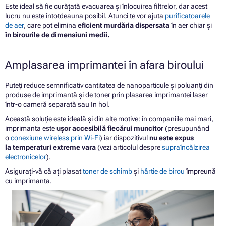
Este ideal să fie curățată evacuarea și înlocuirea filtrelor, dar acest
lucru nu este întotdeauna posibil. Atunci te vor ajuta
purificatoarele
de aer
, care pot elimina
eficient murdăria dispersata
în aer chiar și
în birourile de dimensiuni medii.
Amplasarea imprimantei în afara biroului
Puteți reduce semnificativ cantitatea de nanoparticule și poluanți din
produse de imprimantă și de toner prin plasarea imprimantei laser
într-o cameră separată sau In hol.
Această soluție este ideală și din alte motive: în companiile mai mari,
imprimanta este
ușor accesibilă fiecărui muncitor
(presupunând
o
conexiune wireless prin Wi-Fi
) iar dispozitivul
nu este expus
la temperaturi extreme vara
(vezi articolul despre
supraîncălzirea
electronicelor
).
Asigurați-vă că ați plasat
toner de schimb
și
hârtie de birou
împreună
cu imprimanta.