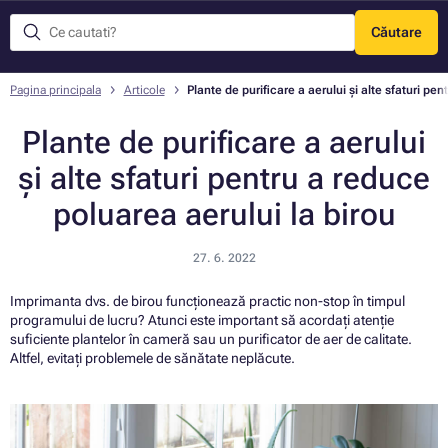
Căutare
Meniu
Pagina principala
Articole
Plante de purificare a aerului și alte sfaturi pe
Plante de purificare a aerului
și alte sfaturi pentru a reduce
poluarea aerului la birou
27. 6. 2022
Imprimanta dvs. de birou funcționează practic non-stop în timpul
programului de lucru? Atunci este important să acordați atenție
suficiente plantelor în cameră sau un purificator de aer de calitate.
Altfel, evitați problemele de sănătate neplăcute.