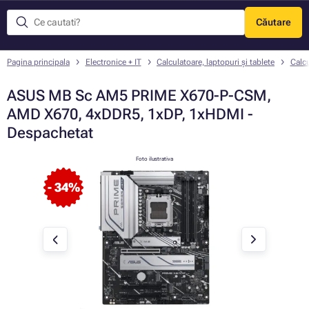
Căutare
Meniu
Pagina principala
Electronice + IT
Calculatoare, laptopuri și tablete
Calcu
ASUS MB Sc AM5 PRIME X670-P-CSM,
AMD X670, 4xDDR5, 1xDP, 1xHDMI -
Despachetat
Foto ilustrativa
- 34%