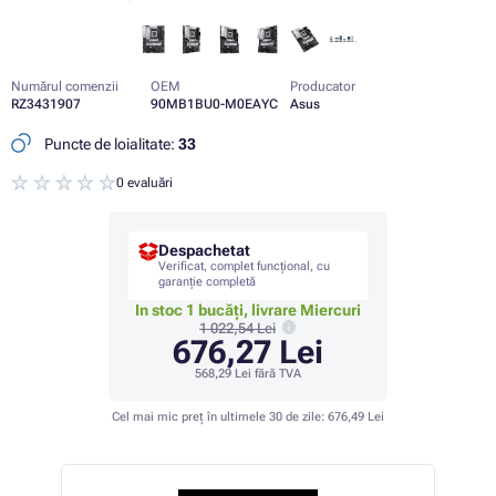
Numărul comenzii
OEM
Producator
RZ3431907
90MB1BU0-M0EAYC
Asus
Puncte de loialitate:
33
0 evaluări
Despachetat
Verificat, complet funcțional, cu
garanție completă
In stoc 1 bucăți, livrare Miercuri
1 022,54 Lei
676,27 Lei
568,29 Lei
fără TVA
Cel mai mic preț în ultimele 30 de zile:
676,49 Lei