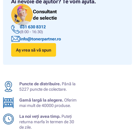
Ai nevoie de ajutor?
Te vom ajuta.
Consultant
de selectie
031 630 8312
(8:00 - 16:30)
info@tonerpartner.ro
Aș vrea să vă spun
Puncte de distribuire.
Până la
5227 puncte de colectare.
Gamă largă la alegere.
Oferim
mai mult de 40000 produse.
La noi veți avea timp.
Puteți
returna marfa în termen de 30
de zile.