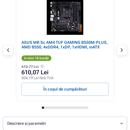
- 6%
ASUS MB Sc AM4 TUF GAMING B550M-PLUS,
GIG
AMD B550, 4xDDR4, 1xDP, 1xHDMI, mATX
4xD
In stoc 16 bucăți
In 
610,77 Lei
376,
610,07 Lei
37
504,19 Lei fără TVA
307,
În coșul de cumpărături
Descriere și parametri