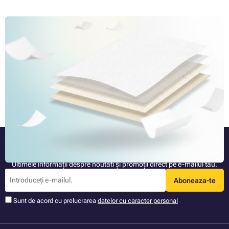
Nu există două tipuri de hârtii de același fel, partea a 2-a:
pe ce să vă concentrați
Dacă imprimați la ordinea zilei, știți că hârtia este de mai multe tipuri.
Acestea diferă din mai multe puncte de vedere, în funcție de scopul
pentru care sunt utilizate la imprimare. În cele două părți ale acestui
articol, vom discuta treptat despre cele mai comune dar și cele mai
Articolul complet »
puțin folosite tipuri de hârtie pe care le puteți întâlni pentru imprimare.
Fiți mereu informat
Ultimele informații despre noutati și promoții direct pe e-mailul tău.
Aboneaza-te
Sunt de acord cu prelucrarea
datelor cu caracter personal