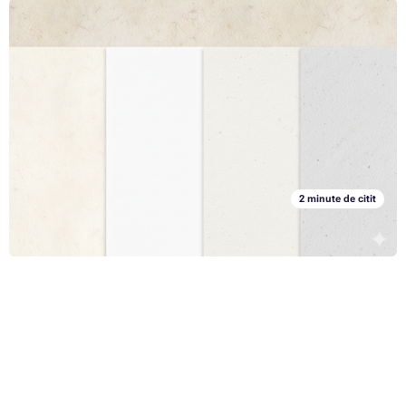
Nu există două tipuri de hârtie identice Partea I -
Concentrați-vă pe ce aveți nevoie
Dacă tipărirea este în rutina ta zilnică, știi cu siguranță că nu există un
singur tip de hârtie. Există mai multe tipuri de hârtie care diferă unele
de altele în parametrii lor și, ca urmare, și în funcție de ceea ce sunt
folosite la imprimare. Și întrucât alegerea corectă a hârtiei este absolut
Articolul complet »
crucială pentru tipărirea cu succes a articolului, ți-am pregătit un
articol din două părți, în care ne vom concentra pe alegerea potrivită.
În cele două părți ale acestui articol, vom discuta treptat despre tipurile
de hârtie cele mai comune și mai puțin obișnuite pe care le puteți
2 minute de citit
întâlni și, desigur, pentru ce sunt folosite. În prima parte a acestui
articol vom trata hârtia din punct de vedere al utilizării - în rândurile
următoare, cu alte cuvinte, veți afla care sunt cele mai comune tipuri
de hârtie folosite pentru imprimare.