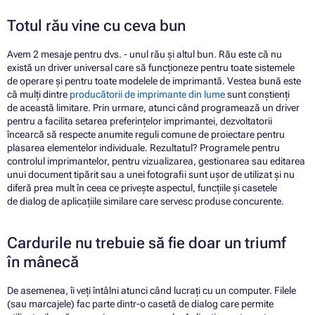
Totul rău vine cu ceva bun
Avem 2 mesaje pentru dvs. - unul rău și altul bun. Rău este că nu
există un driver universal care să funcționeze pentru toate sistemele
de operare și pentru toate modelele de imprimantă. Vestea bună este
că mulți dintre
producătorii de imprimante din lume
sunt conștienți
de această limitare. Prin urmare, atunci când programează un driver
pentru a facilita setarea preferințelor imprimantei, dezvoltatorii
încearcă să respecte anumite reguli comune de proiectare pentru
plasarea elementelor individuale. Rezultatul? Programele pentru
controlul imprimantelor, pentru vizualizarea, gestionarea sau editarea
unui document tipărit sau a unei fotografii sunt ușor de utilizat și nu
diferă prea mult în ceea ce privește aspectul, funcțiile și casetele
de dialog de aplicațiile similare care servesc produse concurente.
Cardurile nu trebuie să fie doar un triumf
în mânecă
De asemenea, îi veți întâlni atunci când lucrați cu un computer. Filele
(sau marcajele) fac parte dintr-o casetă de dialog care permite