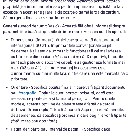
utilizatorilor să comunice cu programele. Aplicația pentru setarea
proprietăților imprimantelor sau pentru imprimarea implicită nu fac
excepție în acest sens și are la dispoziție o gamă largă de carduri.
Să mergem direct la cele mai importante.
General (uneori denumit Basic) - Această filă oferă informații despre
parametrii de bază și opțiunile de imprimare. Acestea sunt în special:
Dimensiunea (formatul) hârtiei este guvernată de standardul
internațional ISO 216. Imprimantele convenționale cu jet
de cerneală și laser de uz casnic funcționează cel mai adesea
cu hârtie de dimensiune A4 sau mai mică. Dimpotrivă, birourile
sunt echipate cu dispozitive capabile să gestioneze formate mai
mari (A3 sau A1). Un mare avantaj în acest sens este
o imprimantă cu mai multe tăvi, dintre care una este marcată ca o
prioritate.
Orientare - Specifică poziția finală în care va fi tipărit documentul
sau
fotografia
. Opțiunile sunt: ​​portret, peisaj și, dacă este
necesar, se poate seta și formatul peisaj rotit. Pentru unele
modele, această opțiune de plasare este diferită de cardul
de bază. De exemplu, într-o filă numită Aspect, care vă permite,
de asemenea, să specificați ordinea în care paginile vor fi tipărite
(față-verso sau doar față).
Pagini de tipărit (sau Interval de pagini) - Specifică dacă