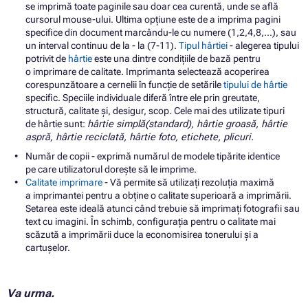
se imprimă toate paginile sau doar cea curentă, unde se află
cursorul mouse-ului. Ultima opțiune este de a imprima pagini
specifice din document marcându-le cu numere (1,2,4,8,...), sau
un interval continuu de la - la (7-11).
Tipul hârtiei
- alegerea tipului
potrivit de
hârtie
este una dintre condițiile de bază pentru
o imprimare de calitate. Imprimanta selectează acoperirea
corespunzătoare a cernelii în funcție de setările
tipului de hârtie
specific. Speciile individuale diferă între ele prin greutate,
structură, calitate și, desigur, scop. Cele mai des utilizate tipuri
de hârtie sunt:
​​hârtie simplă(standard), hârtie groasă, hârtie
aspră, hârtie reciclată, hârtie foto, etichete, plicuri.
Număr de copii - exprimă numărul de modele tipărite identice
pe care utilizatorul dorește să le imprime.
Calitate imprimare
- Vă permite să utilizați rezoluția maximă
a imprimantei pentru a obține o calitate superioară a imprimării.
Setarea este ideală atunci când trebuie să imprimați fotografii sau
text cu imagini. În schimb, configurația pentru o calitate mai
scăzută a imprimării duce la economisirea tonerului și a
cartușelor.
Va urma.