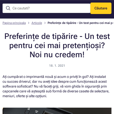
Căutare
Meniu
Pagina principala
Articole
Preferințe de tipărire - Un test pentru cei mai 
Preferințe de tipărire - Un test
pentru cei mai pretențioși?
Noi nu credem!
18. 1. 2021
Ați cumpărat o imprimantă nouă și acum o priviți în gol? Ați instalat
cu succes driverul, dar nu aveți idee despre cum funcționează acest
software sofisticat? Nu vă faceți griji, vă vom ghida în siguranță prin
capcanele care vă așteaptă sub formă de diverse casete de selectare,
meniuri, oferte și alte opțiuni.