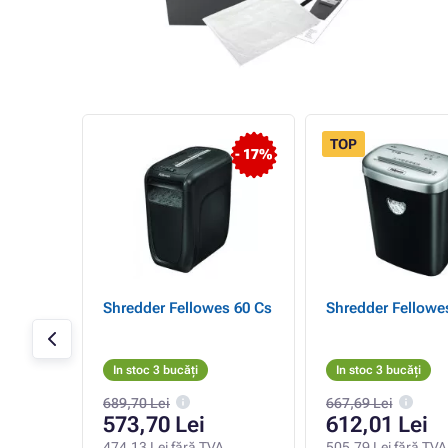
TOP
- 17%
Q
Shredder Fellowes 60 Cs
Shredder Fellowe
U
In stoc 3 bucăți
In stoc 3 bucăți
689,70 Lei
667,69 Lei
573,70 Lei
612,01 Lei
VA
474,13 Lei fără TVA
505,79 Lei fără TVA