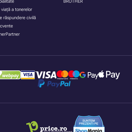
ialitate
BROTHER
 viață a tonerelor
e răspundere civilă
recvente
nerPartner