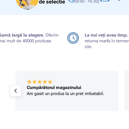
de selectie
(8:00 - 16:30)
Gamă largă la alegere.
Oferim
La noi veți avea timp.
mai mult de 40000 produse.
returna marfa în terme
zile.
Cumpărătorul magazinului
Am gasit un produs la un pret imbatabil.