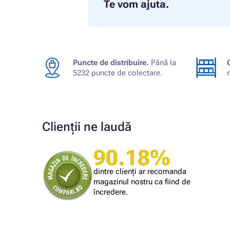
Te vom ajuta.
Puncte de distribuire.
Până la
5232 puncte de colectare.
Clienții ne laudă
90.18%
Cumpărătorul magazinului
mă largă
Simplu și rapid.
dintre clienți ar recomanda
magazinul nostru ca fiind de
încredere.