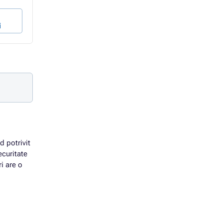
În coșul de
În coșul de
i
cumpărături
cumpărături
d potrivit
ecuritate
ri are o