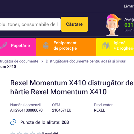
Livra
Aveț
Căutare
031
Lu-Vi
Echipament
Igienă
Papetărie
de protecție
+ Drogheri
strugător de documente
Distrugătoare documente pentru acasă și birouri
ntum X410
Rexel Momentum X410 distrugător de
hârtie Rexel Momentum X410
Numărul comenzii
OEM
Producator
AH2961100000070
2104571EU
REXEL
Puncte de loialitate:
263
0 evaluări