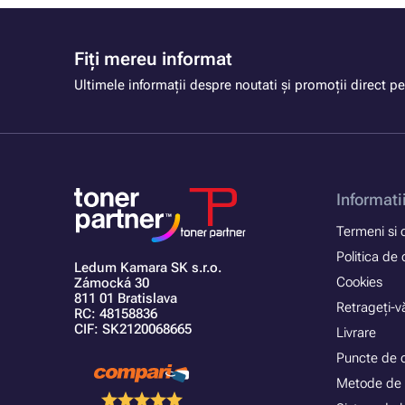
Fiți mereu informat
Ultimele informații despre noutati și promoții direct pe
Informati
Termeni si c
Politica de 
Ledum Kamara SK s.r.o.
Cookies
Zámocká 30
811 01 Bratislava
Retrageți-vă
RC: 48158836
CIF: SK2120068665
Livrare
Puncte de 
Metode de 