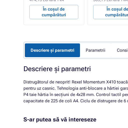
e
În coșul de
În coșul d
ri
cumpărături
cumpărătur
Descriere și parametri
Parametrii
Consi
Descriere și parametri
Distrugătorul de neoprit! Rexel Momentum X410 toacă pâ
pentru uz casnic. Tehnologia anti-blocare a hârtiei gara
P4 taie hârtia în secțiuni de 4x28 mm. Control tactil pen
capacitate de 225 de coli A4. Ciclu de distrugere de 
S-ar putea să vă intereseze