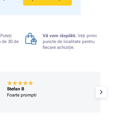
Puteți
Vă vom răsplăti.
Veți primi
n de 30 de
puncte de loialitate pentru
fiecare achiziție.
Stefan B
Cumpă
Foarte prompti
pretur
de pr