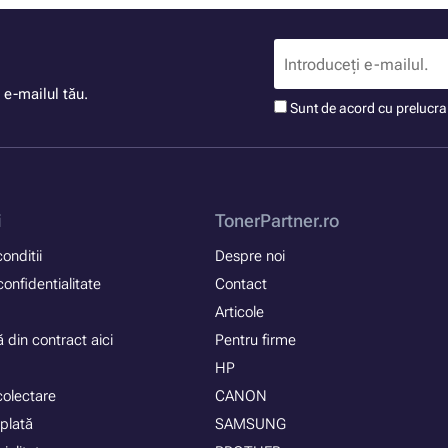
 e-mailul tău.
Sunt de acord cu prelucr
i
TonerPartner.ro
onditii
Despre noi
confidentialitate
Contact
Articole
 din contract aici
Pentru firme
HP
colectare
CANON
plată
SAMSUNG