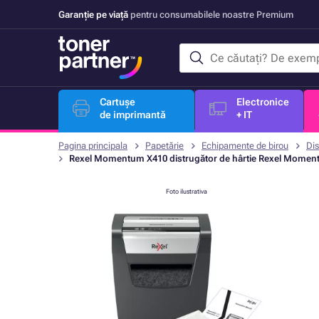
Garanție pe viață
pentru consumabilele noastre Premium
Cartușe
Electronice
de imprimantă
+ IT
Pagina principala
Papetărie
Echipamente de birou
Di
Rexel Momentum X410 distrugător de hârtie Rexel Mome
Foto ilustrativa