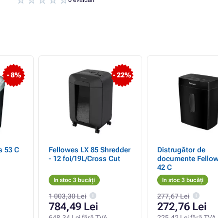
- 8%
- 22%
s 53 C
Fellowes LX 85 Shredder
Distrugător de
- 12 foi/19L/Cross Cut
documente Fellow
42 C
In stoc 3 bucăți
In stoc 3 bucăți
1 003,30 Lei
277,67 Lei
784,49 Lei
272,76 Lei
648,34 Lei fără TVA
225,42 Lei fără TVA