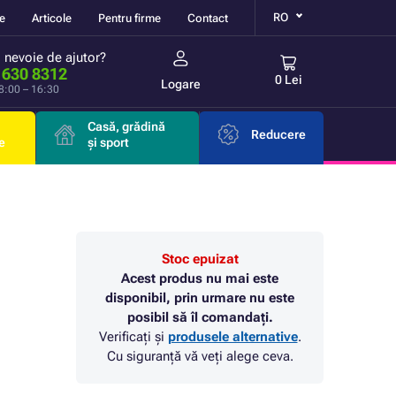
RO
re
Articole
Pentru firme
Contact
i nevoie de ajutor?
 630 8312
0 Lei
Logare
 8:00 – 16:30
Casă, grădină
Reducere
e
și sport
Stoc epuizat
Acest produs nu mai este
disponibil, prin urmare nu este
posibil să îl comandați.
Verificați și
produsele alternative
.
Cu siguranță vă veți alege ceva.