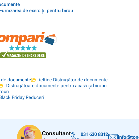
 documente
urnizarea de exerciții pentru birou
r de documente
ieftine Distrugător de documente
Distrugătoare documente pentru acasă și birouri
rouri
Black Friday Reduceri
Consultant
031 630 8312
info@tone