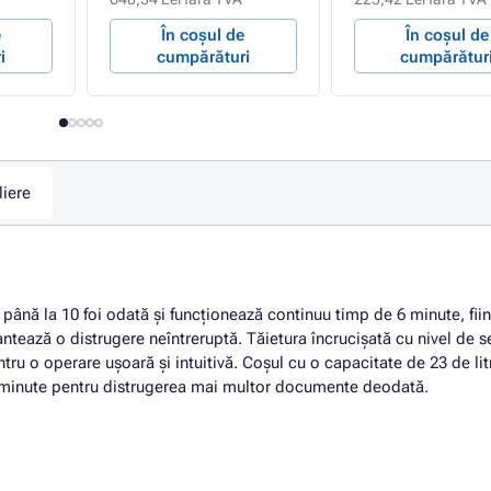
e
În coșul de
În coșul de
i
cumpărături
cumpărătur
liere
nă la 10 foi odată și funcționează continuu timp de 6 minute, fiin
ntează o distrugere neîntreruptă. Tăietura încrucișată cu nivel de s
tru o operare ușoară și intuitivă. Coșul cu o capacitate de 23 de lit
6 minute pentru distrugerea mai multor documente deodată.