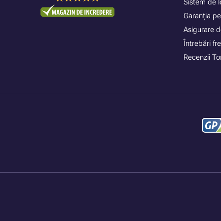
Sistem de lo
Garanția pe
Asigurare d
Întrebări f
Recenzii To