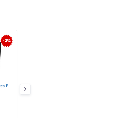
- 2%
- 18%
Tocator Fellowes LX 65
Shredder Fellowes
es P
In stoc 3 bucăți
In stoc 2 bucăți
671,32 Lei
1 814,76 Lei
549,28 Lei
1 629,86 Lei
453,95 Lei fără TVA
1 346,99 Lei fără TV