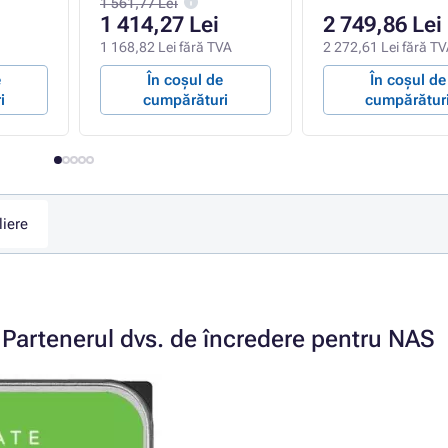
1 561,77 Lei
1 414,27 Lei
2 749,86 Lei
1 168,82 Lei fără TVA
2 272,61 Lei fără T
e
În coșul de
În coșul de
i
cumpărături
cumpărătur
liere
rtenerul dvs. de încredere pentru NAS