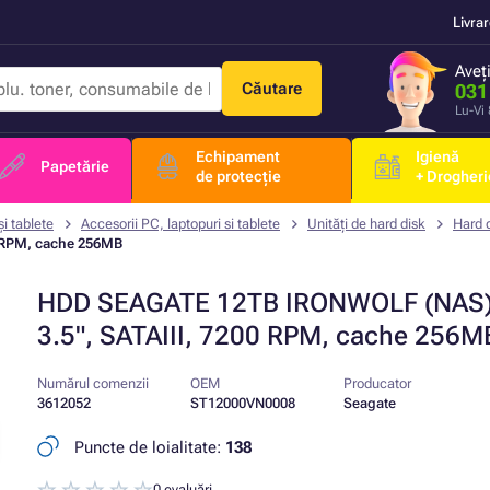
Livra
Aveț
Căutare
031
Lu-Vi
Echipament
Igienă
Papetărie
de protecție
+ Drogheri
și tablete
Accesorii PC, laptopuri si tablete
Unități de hard disk
Hard d
 RPM, cache 256MB
HDD SEAGATE 12TB IRONWOLF (NAS)
3.5", SATAIII, 7200 RPM, cache 256M
Numărul comenzii
OEM
Producator
3612052
ST12000VN0008
Seagate
Puncte de loialitate:
138
0 evaluări