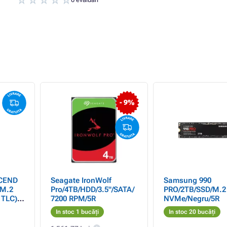
- 9%
CEND
Seagate IronWolf
Samsung 990
 M.2
Pro/4TB/HDD/3.5"/SATA/
PRO/2TB/SSD/M.2
 TLC),
7200 RPM/5R
NVMe/Negru/5R
MB/s W
In stoc 1 bucăți
In stoc 20 bucăți