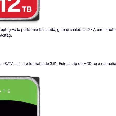
eptați-vă la performanță stabilă, gata și scalabilă 24×7, care poat
cități.
ATA III si are formatul de 3.5". Este un tip de HDD cu o capacita