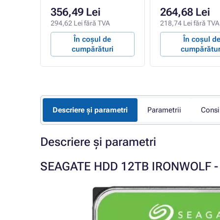
356,49 Lei
264,68 Lei
VA
294,62 Lei fără TVA
218,74 Lei fără TVA
e
În coșul de
În coșul d
ri
cumpărături
cumpărătur
Descriere și parametri
Parametrii
Consi
Descriere și parametri
SEAGATE HDD 12TB IRONWOLF - Pa