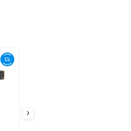
Samsung SSD 9100 PRO
Samsung SSD 910
PCIe 5.0 NVMe M.2 SSD
PCIe 5.0 NVMe M.
- 2 TB
- 4 TB
In stoc 20 bucăți
In stoc 20 bucăți