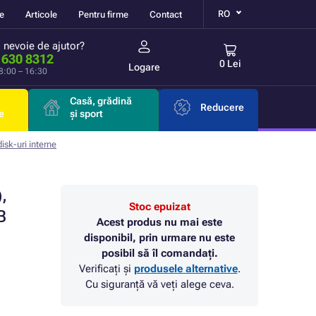
RO
re
Articole
Pentru firme
Contact
i nevoie de ajutor?
 630 8312
0 Lei
Logare
 8:00 – 16:30
Casă, grădină
Reducere
e
și sport
isk-uri interne
,
Stoc epuizat
B
Acest produs nu mai este
disponibil, prin urmare nu este
posibil să îl comandați.
Verificați și
produsele alternative
.
Cu siguranță vă veți alege ceva.