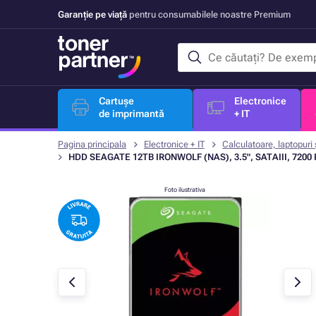
Garanție pe viață
pentru consumabilele noastre Premium
Cartușe
Electronice
de imprimantă
+ IT
Pagina principala
Electronice + IT
Calculatoare, laptopuri 
HDD SEAGATE 12TB IRONWOLF (NAS), 3.5", SATAIII, 7200
Foto ilustrativa