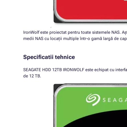
IronWolf este proiectat pentru toate sistemele NAS. Așt
medii NAS cu locații multiple într-o gamă largă de capa
Specificatii tehnice
SEAGATE HDD 12TB IRONWOLF este echipat cu interfata S
de 12 TB.