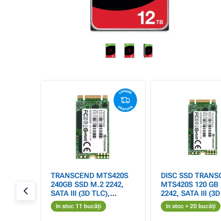
TRANSCEND MTS420S
DISC SSD TRANS
2
240GB SSD M.2 2242,
MTS420S 120 GB
SATA III (3D TLC),
2242, SATA III (3D
500MB/s R, 430MB/s W
500 MB/s R, 350 
In stoc 11 bucăți
In stoc > 20 bucăți