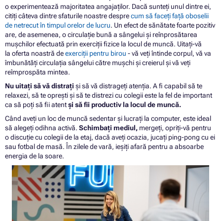
o experimentează majoritatea angajaților. Dacă sunteți unul dintre ei,
citiți câteva dintre sfaturile noastre despre
cum să faceți față oboselii
de netrecut în timpul orelor de lucru
. Un efect de sănătate foarte pozitiv
are, de asemenea, o circulație bună a sângelui și reînprosătarea
mușchilor efectuată prin exerciții fizice la locul de muncă. Uitați-vă
la oferta noastră de
exerciții pentru birou
- vă veți întinde corpul, vă va
îmbunătăți circulația sângelui către mușchi și creierul și vă veți
reîmprospăta mintea.
Nu uitați să vă distrați
și să vă distrageți atenția. A fi capabil să te
relaxezi, să te oprești și să te distrezi cu colegii este la fel de important
ca să poți să fii atent
și să fii productiv la locul de muncă.
Când aveți un loc de muncă sedentar și lucrați la computer, este ideal
să alegeți odihna activă.
Schimbați mediul,
mergeți, opriți-vă pentru
o discuție cu colegii de la etaj, dacă aveți ocazia, jucați ping-pong cu ei
sau fotbal de masă. În zilele de vară, ieșiți afară pentru a absoarbe
energia de la soare.