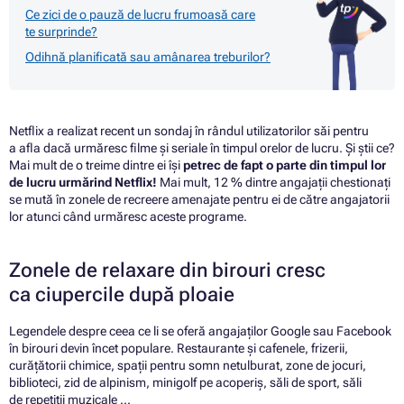
Ce zici de o pauză de lucru frumoasă care
te surprinde?
Odihnă planificată sau amânarea treburilor?
Netflix a realizat recent un sondaj în rândul utilizatorilor săi pentru
a afla dacă urmăresc filme și seriale în timpul orelor de lucru. Și știi ce?
Mai mult de o treime dintre ei își
petrec de fapt o parte din timpul lor
de lucru urmărind Netflix!
Mai mult, 12 % dintre angajații chestionați
se mută în zonele de recreere amenajate pentru ei de către angajatorii
lor atunci când urmăresc aceste programe.
Zonele de relaxare din birouri cresc
ca ciupercile după ploaie
Legendele despre ceea ce li se oferă angajaților Google sau Facebook
în birouri devin încet populare. Restaurante și cafenele, frizerii,
curățătorii chimice, spații pentru somn netulburat, zone de jocuri,
biblioteci, zid de alpinism, minigolf pe acoperiș, săli de sport, săli
de repetiții muzicale ...