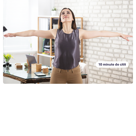
Experimentați un loc de muncă sedentar sănătos.
Furnizarea de exerciții pentru birou
Corpul uman este făcut pentru mișcare. Dar explicați-le oamenilor din
societatea sedentară de astăzi. De asemenea, puteți face parte din 70
% a populației care stă la serviciu. Și este posibil să fi început deja să
simțiți dureri de spate și gât. Șederea pe termen lung nu aduce
Articolul complet »
beneficii corpului uman și semnalele sale de avertizare nu trebuie
subestimate. În articolul următor, vă vom sfătui cum să încorporați
exerciții simple de întindere în ziua normală de lucru la birou, care vă
va ușura corpul și vă va stimula mintea.
10 minute de citit