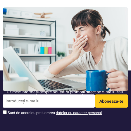
Oboseala la locul de muncă: 10 + 1 sfaturi, pentru
combaterea ei
Vă așezați la lucru dimineața, încă vă descurcați bine dimineața, dar în
jurul prânzului și după-amiaza simțiți o scădere semnificativă a
productivității dumneavoastră? Dacă vă confrunți cu acest lucru din
când în când, nu este nevoie să intrați în panică, pentru că probabil că
Articolul complet »
nu ați dormit suficient sau ați avut mai multe de făcut decât sunteți
obișnuit în zilele precedente, iar corpul vostru a spus "destul". Cu toate
acestea, dacă acest tip de oboseală este o regulă de zi cu zi, chiar și
într-o măsură mai mare, aveți o problemă serioasă și este timpul să
începeți să faceți ceva în acest sens. Iar în rândurile următoare vom
încerca să vă sfătuim care ar trebui să faceți.
Fiți mereu informat
Ultimele informații despre noutati și promoții direct pe e-mailul tău.
Aboneaza-te
Sunt de acord cu prelucrarea
datelor cu caracter personal