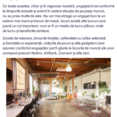
Cu toate acestea, chiar și în regiunea noastră, angajatorii se conformă
la timpurile actuale și având în vedere situația de pe piața muncii,
nu au prea multe de ales. Nu vor mai atrage un angajat bun la un
salariu mai mare și bonuri de masă. Acum există alte lucruri care
joacă un rol important, cum ar fi un mediu de lucru plăcut, orele
de lucru și beneficiile similare.
Zonele de relaxare, birourile liniștite, cafenelele cu cafea selectată
și baristele cu experiență, colțurile de jocuri și alte gadgeturi care
sporesc confortul angajaților pot fi găsite la locurile de muncă ale unor
companii precum Notino, AirBank, Zoznam și alte zeci.