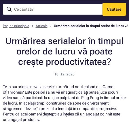
Căutare
Meniu
Pagina principala
Articole
Urmărirea serialelor în timpul orelor de lucru v
Urmărirea serialelor în timpul
orelor de lucru vă poate
crește productivitatea?
10. 12. 2020
Te-a surprins cineva la serviciu urmărind noul episod din Game
of Thrones? Este posibil să nu vă imaginați că ați putea juca jocuri
video sau să participați la un joc palpitant de Ping Pong în timpul orelor
de lucru. În același timp, construirea de zone de divertisment
și agrement devine în prezent o tendință în companiile progresive.
Pentru că acei oameni deștepți au înțeles că un angajat odihnit este
un angajat productiv.