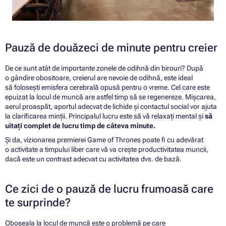
Pauză de douăzeci de minute pentru creier
De ce sunt atât de importante zonele de odihnă din birouri? După
o gândire obositoare, creierul are nevoie de odihnă, este ideal
să folosești emisfera cerebrală opusă pentru o vreme. Cel care este
epuizat la locul de muncă are astfel timp să se regenereze. Mișcarea,
aerul proaspăt, aportul adecvat de lichide și contactul social vor ajuta
la clarificarea minții. Principalul lucru este să vă relaxați mental și
să
uitați complet de lucru timp de câteva minute.
Și da, vizionarea premierei Game of Thrones poate fi cu adevărat
o activitate a timpului liber care vă va crește productivitatea muncii,
dacă este un contrast adecvat cu activitatea dvs. de bază.
Ce zici de o pauză de lucru frumoasă care
te surprinde?
Oboseala la locul de muncă este o problemă pe care