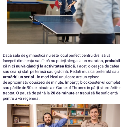
Dacă sala de gimnastică nu este locul perfect pentru dvs. să vă
începeți dimineața sau încă nu puteți alerga la un maraton,
probabil
că nici nu vă gândiți la activitatea fizică.
Faceți o ceașcă de cafea
sau ceai și stați pe terasă sau grădină. Redați muzica preferată sau
urmăriți un serial
- în mod ideal unul care are un episod
de aproximativ douăzeci de minute. Împărțiți blockbuster-ul complet
sau părțile de 90 de minute ale Game of Thrones în părți și urmăriți-le
treptat. O pauză de până la
20 de minute
ar trebui să fie suficientă
pentru a vă regenera.