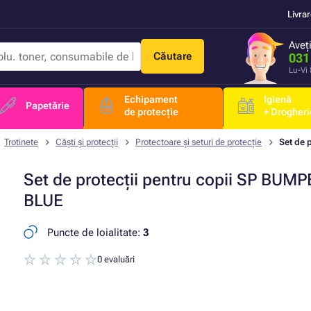
Livra
Aveț
Căutare
031
Lu-Vi
Echipament
Igienă
Papetărie
de protecție
+ Drogheri
Trotinete
Căști și protecții
Protectoare și seturi de protecție
Set de 
Set de protecții pentru copii SP BUM
BLUE
Puncte de loialitate:
3
0 evaluări