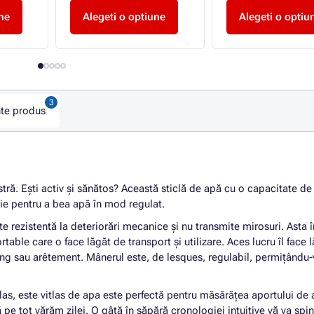
ne
Alegeti o optiune
Alegeti o optiu
nte produs
ră. Ești activ și sănătos? Această sticlă de apă cu o capacitate de
ație pentru a bea apă în mod regulat.
este rezistentă la deteriorări mecanice și nu transmite mirosuri. Ast
table care o face lăgăt de transport și utilizare. Aces lucru îl face 
ping sau arêtement. Mânerul este, de lesques, regulabil, permițându-v
tlas, este vitlas de apa este perfectă pentru măsărățea aportului de 
ă pe tot vărăm zilei. O gâtă în săpără cronologiei intuitive vă va spin