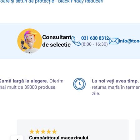
oare și seturi de protecție - Black Friday Reduceri
Consultant
031 630 8312
info@tone
de selectie
(8:00 - 16:30)
Gamă largă la alegere.
Oferim
La noi veți avea timp.
mai mult de 39000 produse.
returna marfa în terme
zile.
Cumpărătorul magazinului