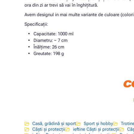
ora din zi ar trevi să vai în înghițitură.
Avem designul in mai multe variante de culoare (coloril
Specificații:
Capacitate: 1000 ml
Diametru: ~ 7 cm
Înălțime: 26 cm
Greutate: 198 g
Casă, grădină și sport
Sport și hobby
Trotin
Căști și protecții
ieftine Căști și protecții
Căș