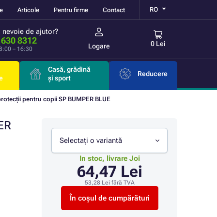
RO
re
Articole
Pentru firme
Contact
i nevoie de ajutor?
 630 8312
0 Lei
Logare
 8:00 – 16:30
Casă, grădină
Reducere
e
și sport
protecții pentru copii SP BUMPER BLUE
PER
Selectați o variantă
In stoc, livrare Joi
64,47 Lei
53,28 Lei
fără TVA
În coșul de cumpărături