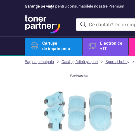
Garanție pe viață
pentru consumabilele noastre Premium
Cartușe
Electronice
de imprimantă
+ IT
Pagina principala
Casă, grădină și sport
Sport și hobby
Foto ilustrativa