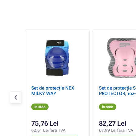
 NKX
Set de protecție NEX
Set de protecție 
ru-
MILKY WAY
PROTECTOR, roz-
In stoc
In stoc
75,76 Lei
82,27 Lei
A
62,61 Lei fără TVA
67,99 Lei fără TVA