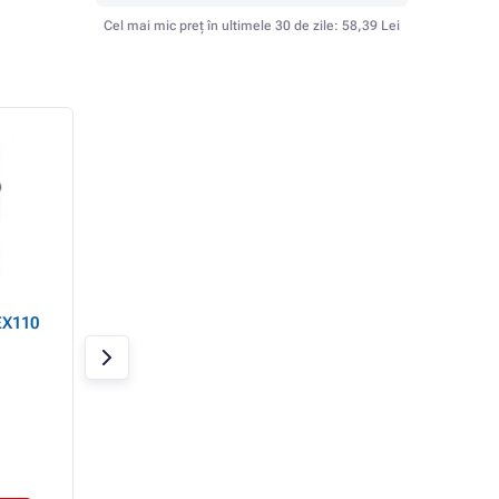
Cel mai mic preț în ultimele 30 de zile:
58,39 Lei
EX110
Set de 3 protecții pentru
Set de protecții 
copii MOVINO, albastru-
Cariboo®, coate ș
alb
genunchi, negru
In stoc
In stoc
119,16 Lei
60,56 Lei
98,48 Lei fără TVA
50,05 Lei fără TVA