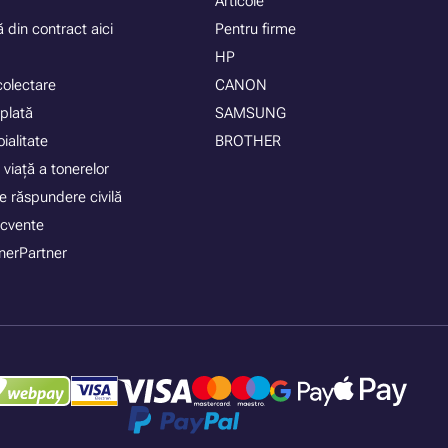
Articole
 din contract aici
Pentru firme
HP
colectare
CANON
plată
SAMSUNG
ialitate
BROTHER
 viață a tonerelor
e răspundere civilă
recvente
nerPartner