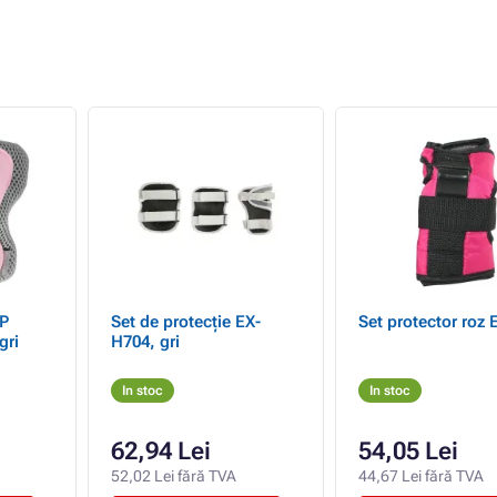
SP
Set de protecție EX-
Set protector roz 
gri
H704, gri
In stoc
In stoc
62,94 Lei
54,05 Lei
52,02 Lei fără TVA
44,67 Lei fără TVA