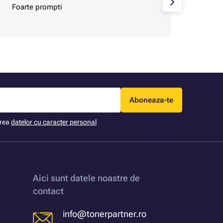
Foarte prompti
pretur
de pr
Aboneaza-te
area
datelor cu caracter personal
Aici sunt datele noastre de
contact
info@tonerpartner.ro