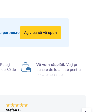
rpartner.ro
Aș vrea să vă spun
Puteți
Vă vom răsplăti.
Veți primi
n de 30 de
puncte de loialitate pentru
fiecare achiziție.
Stefan B
Cumpă