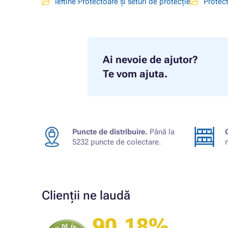
ieftine Protectoare și seturi de protecție
Protect
Ai nevoie de ajutor?
Te vom ajuta.
Puncte de distribuire.
Până la
5232 puncte de colectare.
Clienții ne laudă
90.18%
Cumpărătorul magazinului