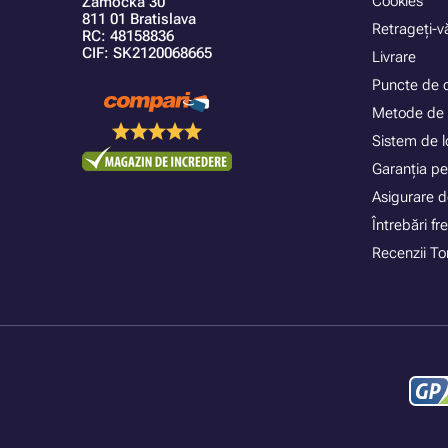
Cookies
Zámocká 30
811 01 Bratislava
Retrageți-vă
RC: 48158836
CIF: SK2120068665
Livrare
Puncte de 
Metode de 
Sistem de lo
Garanția pe
Asigurare d
Întrebări f
Recenzii To