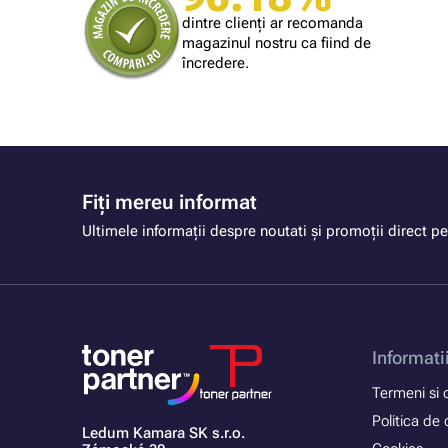
mă largă
Simplu și rapid.
dintre clienți ar recomanda
magazinul nostru ca fiind de
încredere.
Fiți mereu informat
Ultimele informații despre noutati și promoții direct pe
Informati
Termeni si c
Politica de 
Ledum Kamara SK s.r.o.