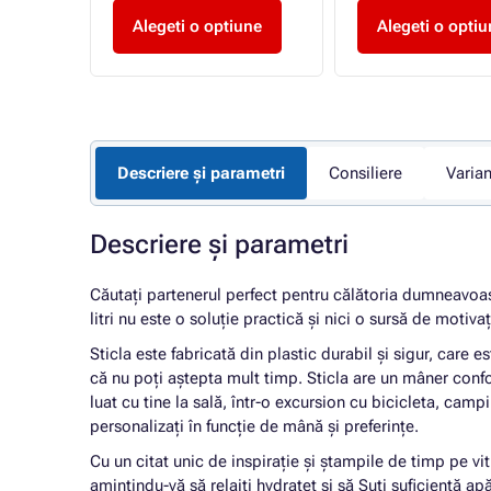
une
Alegeti o optiune
Alegeti o optiu
Descriere și parametri
Consiliere
Varia
Descriere și parametri
Căutați partenerul perfect pentru călătoria dumneavoast
litri nu este o soluție practică și nici o sursă de motiv
Sticla este fabricată din plastic durabil și sigur, care 
că nu poți aștepta mult timp. Sticla are un mâner confor
luat cu tine la sală, într-o excursion cu bicicleta, cam
personalizați în funcție de mână și preferințe.
Cu un citat unic de inspirație și ștampile de timp pe vi
amintindu-vă să relaiți hydratet și să Șuți suficientă ap