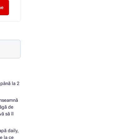
ne
Alegeti o optiune
Alegeti o optiu
 până la 2
a înseamnă
lăgă de
ă să îl
apă daily,
e la ce