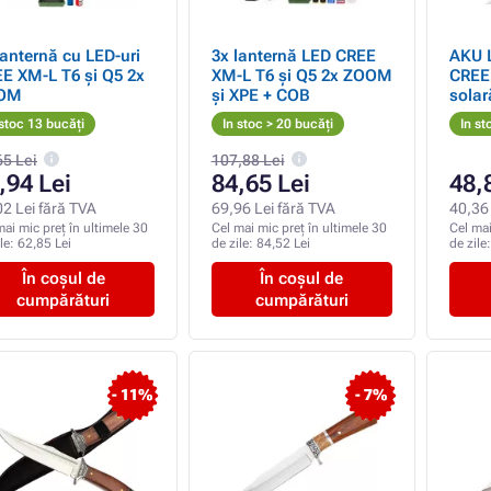
lanternă cu LED-uri
3x lanternă LED CREE
AKU 
E XM-L T6 și Q5 2x
XM-L T6 și Q5 2x ZOOM
CREE XM
OM
și XPE + COB
solar
 stoc 13 bucăți
In stoc > 20 bucăți
In st
65 Lei
107,88 Lei
,94 Lei
84,65 Lei
48,
02 Lei fără TVA
69,96 Lei fără TVA
40,36 
mai mic preț în ultimele 30
Cel mai mic preț în ultimele 30
Cel mai
ile:
62,85 Lei
de zile:
84,52 Lei
de zile
În coșul de
În coșul de
cumpărături
cumpărături
- 11%
- 7%