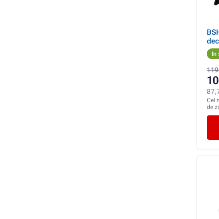
BSH
dec
In
119
10
87,
Cel 
de z