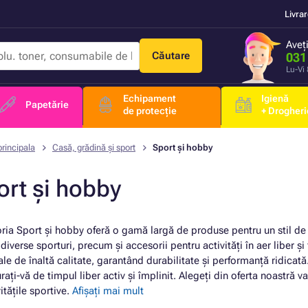
Livra
Aveț
Căutare
031
Lu-Vi
Echipament
Igienă
Papetărie
de protecție
+ Drogheri
rincipala
Casă, grădină și sport
Sport și hobby
ort și hobby
ria Sport și hobby oferă o gamă largă de produse pentru un stil de 
diverse sporturi, precum și accesorii pentru activități în aer liber ș
le de înaltă calitate, garantând durabilitate și performanță ridicată
rați-vă de timpul liber activ și împlinit. Alegeți din oferta noastră va
vitățile sportive.
Afișați mai mult