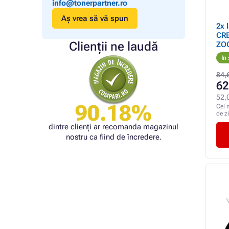
info@tonerpartner.ro
Aș vrea să vă spun
2x 
CRE
Clienții ne laudă
ZO
In
84,
62
52,
90.18%
Cel 
de z
dintre clienți ar recomanda magazinul
nostru ca fiind de încredere.