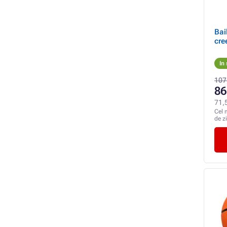
Bai
cre
In
107
86
71,
Cel 
de z