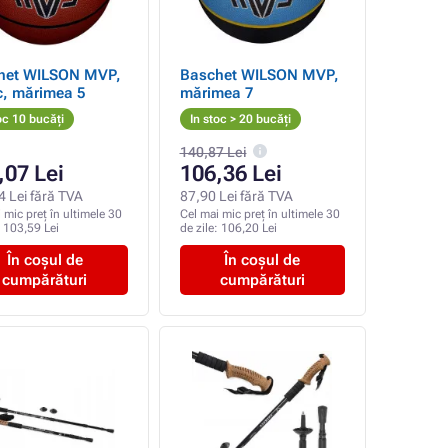
het WILSON MVP,
Baschet WILSON MVP,
c, mărimea 5
mărimea 7
oc 10 bucăți
In stoc > 20 bucăți
140,87 Lei
,07 Lei
106,36 Lei
4 Lei fără TVA
87,90 Lei fără TVA
 mic preț în ultimele 30
Cel mai mic preț în ultimele 30
:
103,59 Lei
de zile:
106,20 Lei
În coșul de
În coșul de
cumpărături
cumpărături