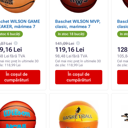
schet WILSON GAME
Baschet WILSON MVP,
Basc
AKER, mărimea 7
clasic, marimea 7
clasi
 stoc 6 bucăți
In stoc 18 bucăți
In st
,07 Lei
141,09 Lei
9,16 Lei
119,16 Lei
128
48 Lei fără TVA
98,48 Lei fără TVA
105,8
mai mic preț în ultimele 30
Cel mai mic preț în ultimele 30
Cel mai
ile:
118,99 Lei
de zile:
118,99 Lei
de zile
În coșul de
În coșul de
cumpărături
cumpărături