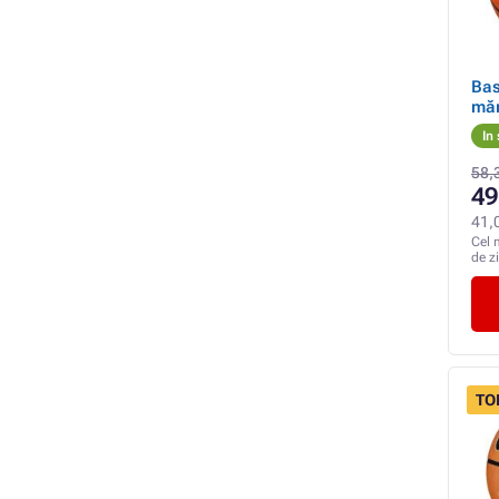
Bas
măr
In
58,
49
41,
Cel 
de z
TO