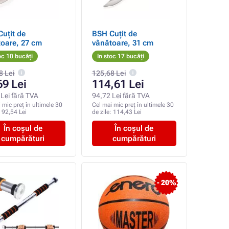
uțit de
BSH Cuțit de
oare, 27 cm
vânătoare, 31 cm
oc 10 bucăți
In stoc 17 bucăți
8 Lei
125,68 Lei
69 Lei
114,61 Lei
Lei fără TVA
94,72 Lei fără TVA
 mic preț în ultimele 30
Cel mai mic preț în ultimele 30
:
92,54 Lei
de zile:
114,43 Lei
În coșul de
În coșul de
cumpărături
cumpărături
- 20%