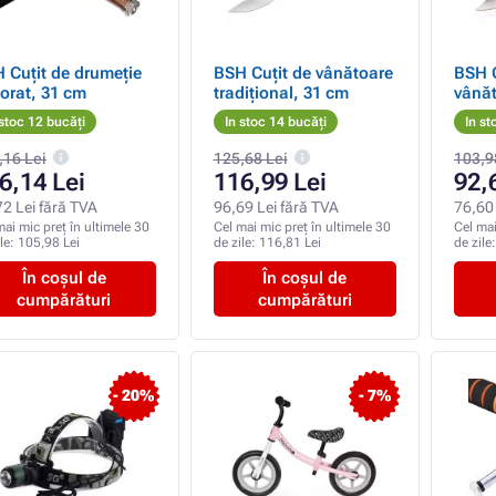
 Cuțit de drumeție
BSH Cuțit de vânătoare
BSH C
orat, 31 cm
tradițional, 31 cm
vânăt
 stoc 12 bucăți
In stoc 14 bucăți
In st
,16 Lei
125,68 Lei
103,9
6,14 Lei
116,99 Lei
92,
72 Lei fără TVA
96,69 Lei fără TVA
76,60 
mai mic preț în ultimele 30
Cel mai mic preț în ultimele 30
Cel mai
ile:
105,98 Lei
de zile:
116,81 Lei
de zile
În coșul de
În coșul de
cumpărături
cumpărături
- 20%
- 7%