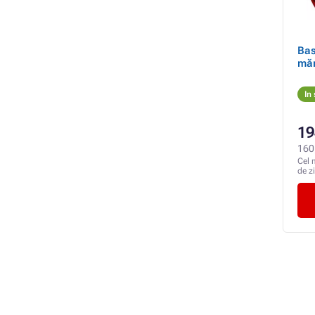
Bas
măr
In
19
160
Cel 
de z