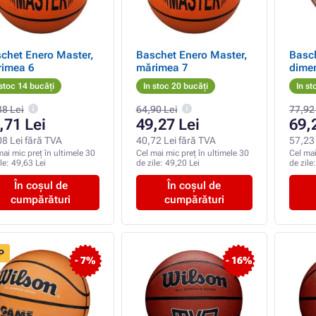
chet Enero Master,
Baschet Enero Master,
Basc
imea 6
mărimea 7
dime
 stoc 14 bucăți
In stoc 20 bucăți
In st
38 Lei
64,90 Lei
77,92
,71 Lei
49,27 Lei
69,
08 Lei fără TVA
40,72 Lei fără TVA
57,23 
mai mic preț în ultimele 30
Cel mai mic preț în ultimele 30
Cel mai
ile:
49,63 Lei
de zile:
49,20 Lei
de zile
În coșul de
În coșul de
cumpărături
cumpărături
P
- 7%
- 16%