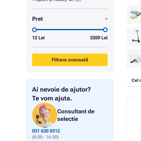
Pret
12
Lei
3359
Lei
Filtrare avansată
Cel 
Ai nevoie de ajutor?
Te vom ajuta.
Consultant de
selectie
031 630 8312
(8:00 - 16:30)