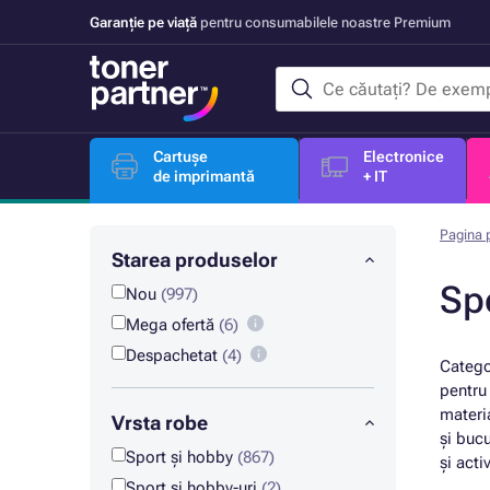
Garanție pe viață
pentru consumabilele noastre Premium
Cartușe
Electronice
de imprimantă
+ IT
Pagina p
Starea produselor
Sp
Nou
(997)
Mega ofertă
(6)
Despachetat
(4)
Catego
pentru 
materia
Vrsta robe
și bucu
Sport și hobby
(867)
și acti
Sport și hobby-uri
(2)