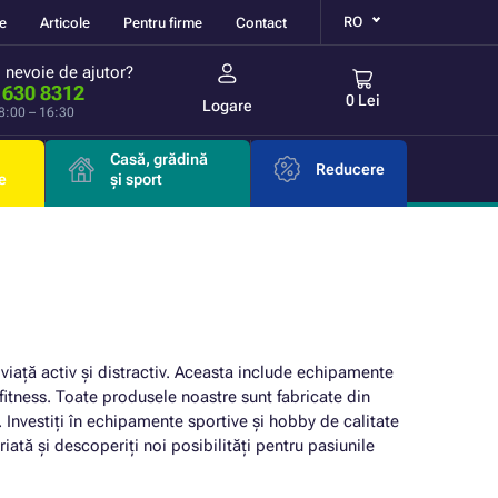
RO
re
Articole
Pentru firme
Contact
i nevoie de ajutor?
 630 8312
0 Lei
Logare
 8:00 – 16:30
Casă, grădină
Reducere
e
și sport
viață activ și distractiv. Aceasta include echipamente
i fitness. Toate produsele noastre sunt fabricate din
. Investiți în echipamente sportive și hobby de calitate
riată și descoperiți noi posibilități pentru pasiunile