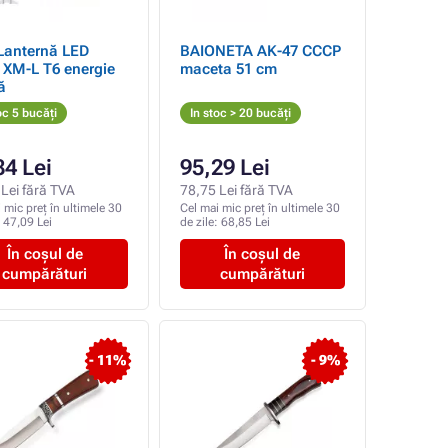
Lanternă LED
BAIONETA AK-47 CCCP
-L T6 energie
maceta 51 cm
ă
oc 5 bucăți
In stoc > 20 bucăți
84 Lei
95,29 Lei
Lei fără TVA
78,75 Lei fără TVA
 mic preț în ultimele 30
Cel mai mic preț în ultimele 30
:
47,09 Lei
de zile:
68,85 Lei
În coșul de
În coșul de
cumpărături
cumpărături
- 11%
- 9%