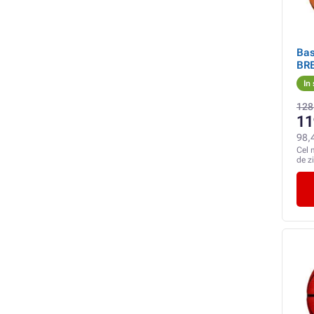
Ba
BRE
In
128
11
98,
Cel 
de z