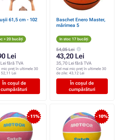
ușii 61,5 cm - 102
Baschet Enero Master,
mărimea 5
oc > 20 bucăți
In stoc 17 bucăți
54,05 Lei
90 Lei
43,20 Lei
Lei fără TVA
35,70 Lei fără TVA
 mic preț în ultimele 30
Cel mai mic preț în ultimele 30
:
52,11 Lei
de zile:
43,12 Lei
În coșul de
În coșul de
cumpărături
cumpărături
- 11%
- 10%