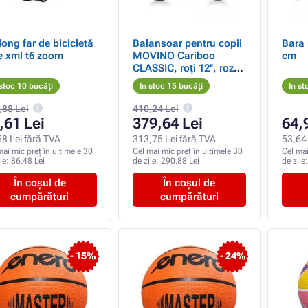
long far de bicicletă
Balansoar pentru copii
Bara 
e xml t6 zoom
MOVINO Cariboo
cm
CLASSIC, roți 12'', roz-
gri
 stoc 10 bucăți
In stoc 15 bucăți
In st
,88 Lei
410,24 Lei
,61 Lei
379,64 Lei
64,
58 Lei fără TVA
313,75 Lei fără TVA
53,64 
mai mic preț în ultimele 30
Cel mai mic preț în ultimele 30
Cel mai
ile:
86,48 Lei
de zile:
290,88 Lei
de zile
În coșul de
În coșul de
cumpărături
cumpărături
- 15%
- 24%