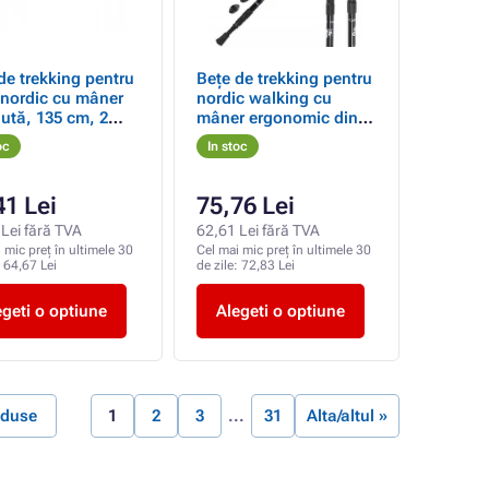
de trekking pentru
Bețe de trekking pentru
nordic cu mâner
nordic walking cu
lută, 135 cm, 2
mâner ergonomic din
plută, 135 cm, 2 buc.
oc
In stoc
41 Lei
75,76 Lei
Lei fără TVA
62,61 Lei fără TVA
 mic preț în ultimele 30
Cel mai mic preț în ultimele 30
:
64,67 Lei
de zile:
72,83 Lei
egeti o optiune
Alegeti o optiune
oduse
1
2
3
31
Alta/altul »