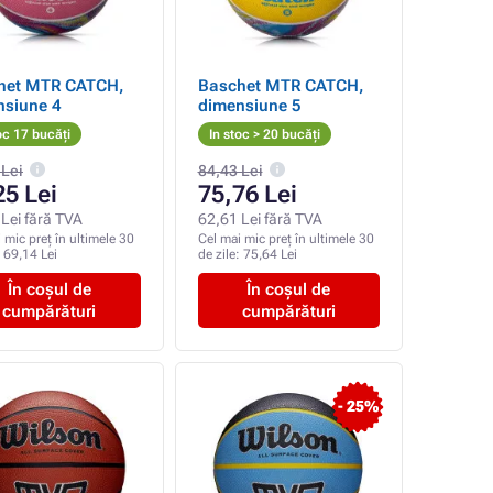
het MTR CATCH,
Baschet MTR CATCH,
nsiune 4
dimensiune 5
oc 17 bucăți
In stoc > 20 bucăți
 Lei
84,43 Lei
25 Lei
75,76 Lei
Lei fără TVA
62,61 Lei fără TVA
 mic preț în ultimele 30
Cel mai mic preț în ultimele 30
:
69,14 Lei
de zile:
75,64 Lei
În coșul de
În coșul de
cumpărături
cumpărături
- 25%