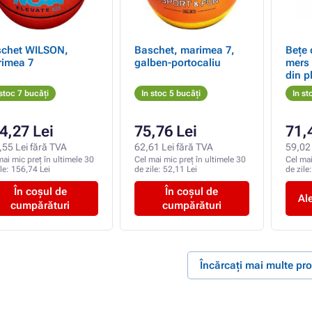
chet WILSON,
Baschet, marimea 7,
Bețe 
imea 7
galben-portocaliu
mers 
din p
buc.
 stoc 7 bucăți
In stoc 5 bucăți
In st
4,27 Lei
75,76 Lei
71,
,55 Lei fără TVA
62,61 Lei fără TVA
59,02 
mai mic preț în ultimele 30
Cel mai mic preț în ultimele 30
Cel mai
ile:
156,74 Lei
de zile:
52,11 Lei
de zile
În coșul de
În coșul de
Al
cumpărături
cumpărături
Încărcați mai multe pr