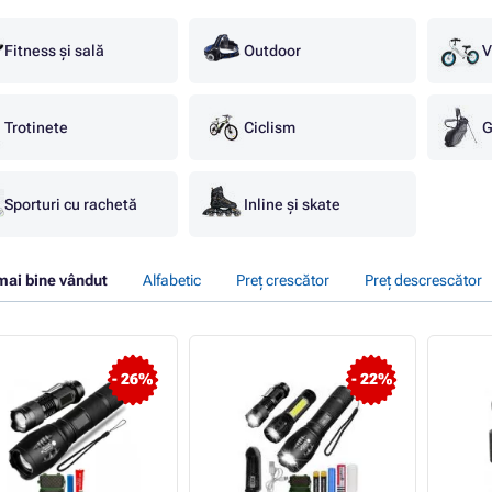
Fitness și sală
Outdoor
V
Trotinete
Ciclism
G
Sporturi cu rachetă
Inline și skate
mai bine vândut
Alfabetic
Preț crescător
Preț descrescător
- 26%
- 22%