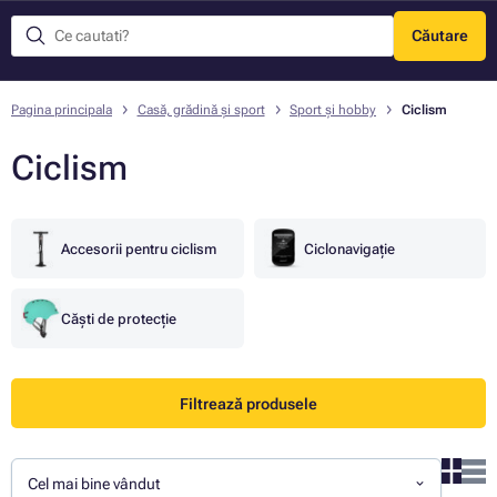
Căutare
Meniu
Pagina principala
Casă, grădină și sport
Sport și hobby
Ciclism
Ciclism
Accesorii pentru ciclism
Ciclonavigație
Căști de protecție
Filtrează produsele
Cel mai bine vândut