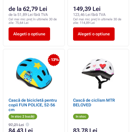
de la 62,79 Lei
149,39 Lei
de la 51,89 Lei fără TVA
123,46 Lei fără TVA
Cel mai mic preț în ultimele 30 de
Cel mai mic preț în ultimele 30 de
zile:
75,64 Lei
zile:
114,89 Lei
Alegeti o optiune
Alegeti o optiune
- 13%
Cască de bicicletă pentru
Cască de ciclism MTR
copii FUN POLICE, 52-56
BELOVED
cm
In stoc 2 bucăți
In stoc
97,21 Lei
84,43 Lei
83,78 Lei