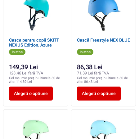
Casca pentru copii SKITT
Cască Freestyle NEX BLUE
NEXUS Edition, Azure
In stoc
In stoc
149,39 Lei
86,38 Lei
123,46 Lei fără TVA
71,39 Lei fără TVA
Cel mai mic preț în ultimele 30 de
Cel mai mic preț în ultimele 30 de
zile:
114,89 Lei
zile:
86,48 Lei
Alegeti o optiune
Alegeti o optiune