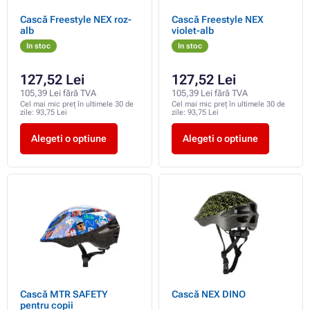
Cască Freestyle NEX roz-
Cască Freestyle NEX
alb
violet-alb
In stoc
In stoc
127,52 Lei
127,52 Lei
105,39 Lei fără TVA
105,39 Lei fără TVA
Cel mai mic preț în ultimele 30 de
Cel mai mic preț în ultimele 30 de
zile:
93,75 Lei
zile:
93,75 Lei
Alegeti o optiune
Alegeti o optiune
Cască MTR SAFETY
Cască NEX DINO
pentru copii