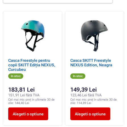
Casca Freestyle pentru
Casca SKITT Freestyle
copii SKITT Ediția NEXUS,
NEXUS Edition, Neagra
Curcubeu
In stoc
In stoc
183,81 Lei
149,39 Lei
151,91 Lei fără TVA
123,46 Lei fără TVA
Cel mai mic preț în ultimele 30 de
Cel mai mic preț în ultimele 30 de
zile:
144,40 Lei
zile:
114,89 Lei
Alegeti o optiune
Alegeti o optiune