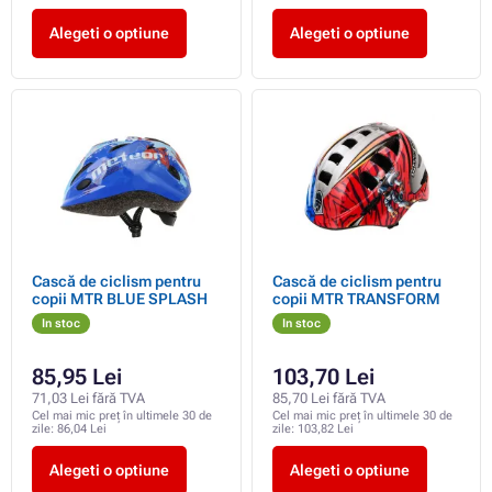
Alegeti o optiune
Alegeti o optiune
Cască de ciclism pentru
Cască de ciclism pentru
copii MTR BLUE SPLASH
copii MTR TRANSFORM
In stoc
In stoc
85,95 Lei
103,70 Lei
71,03 Lei fără TVA
85,70 Lei fără TVA
Cel mai mic preț în ultimele 30 de
Cel mai mic preț în ultimele 30 de
zile:
86,04 Lei
zile:
103,82 Lei
Alegeti o optiune
Alegeti o optiune