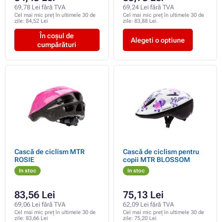
69,78 Lei fără TVA
69,24 Lei fără TVA
Cel mai mic preț în ultimele 30 de
Cel mai mic preț în ultimele 30 de
zile:
84,52 Lei
zile:
83,88 Lei
În coșul de
Alegeti o optiune
cumpărături
Cască de ciclism MTR
Cască de ciclism pentru
ROSIE
copii MTR BLOSSOM
In stoc
In stoc
83,56 Lei
75,13 Lei
69,06 Lei fără TVA
62,09 Lei fără TVA
Cel mai mic preț în ultimele 30 de
Cel mai mic preț în ultimele 30 de
zile:
83,66 Lei
zile:
75,20 Lei