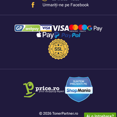
Urmariți-ne pe Facebook
© 2026 TonerPartner.ro
Ai o întrebare?