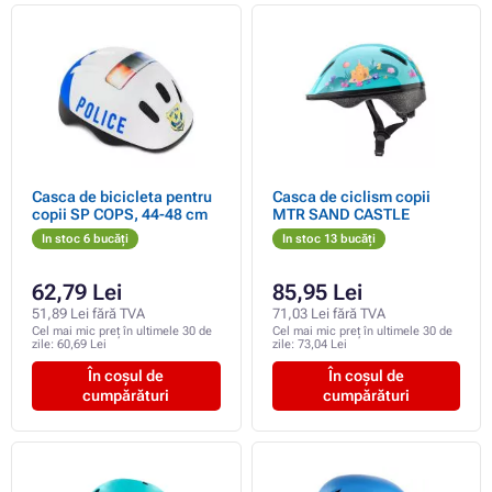
Casca de bicicleta pentru
Casca de ciclism copii
copii SP COPS, 44-48 cm
MTR SAND CASTLE
In stoc 6 bucăți
In stoc 13 bucăți
62,79 Lei
85,95 Lei
51,89 Lei fără TVA
71,03 Lei fără TVA
Cel mai mic preț în ultimele 30 de
Cel mai mic preț în ultimele 30 de
zile:
60,69 Lei
zile:
73,04 Lei
În coșul de
În coșul de
cumpărături
cumpărături