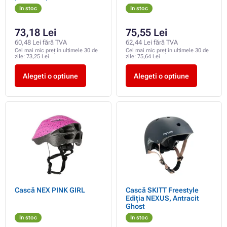
In stoc
In stoc
73,18 Lei
75,55 Lei
60,48 Lei fără TVA
62,44 Lei fără TVA
Cel mai mic preț în ultimele 30 de
Cel mai mic preț în ultimele 30 de
zile:
73,25 Lei
zile:
75,64 Lei
Alegeti o optiune
Alegeti o optiune
Cască NEX PINK GIRL
Cască SKITT Freestyle
Ediția NEXUS, Antracit
Ghost
In stoc
In stoc