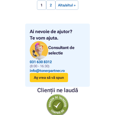
1
2
Alta/altul »
Ai nevoie de ajutor?
Te vom ajuta.
Consultant de
selectie
031 630 8312
(8:00 - 16:30)
info@tonerpartner.ro
Aș vrea să vă spun
Clienții ne laudă