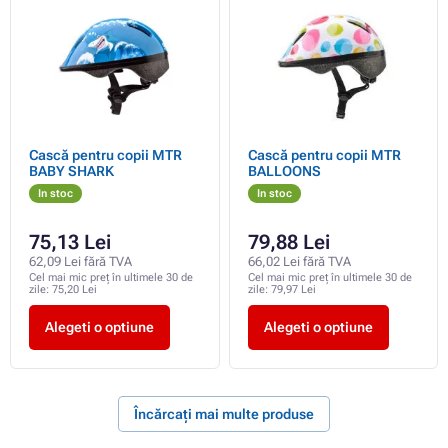
Cască pentru copii MTR
Cască pentru copii MTR
BABY SHARK
BALLOONS
In stoc
In stoc
75,13 Lei
79,88 Lei
62,09 Lei fără TVA
66,02 Lei fără TVA
Cel mai mic preț în ultimele 30 de
Cel mai mic preț în ultimele 30 de
zile:
75,20 Lei
zile:
79,97 Lei
Alegeti o optiune
Alegeti o optiune
Încărcați mai multe produse