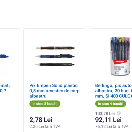
omat,
Pix Empen Solid plastic
Berlingo, pix aut
 0,7
0,5 mm amestec de corp
albastru, 30 buc, 
albastru
mm, SI-400 CULO
In stoc 8 bucăți
In stoc 4 bucăți
103,78 Lei
2,78 Lei
92,11 Lei
2,30 Lei fără TVA
76,12 Lei fără TVA