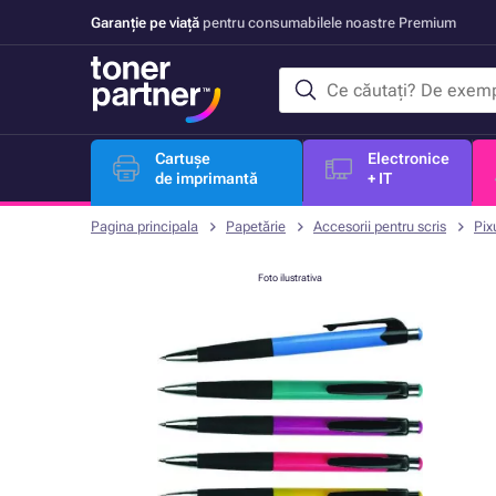
Garanție pe viață
pentru consumabilele noastre Premium
Cartușe
Electronice
de imprimantă
+ IT
Pagina principala
Papetărie
Accesorii pentru scris
Pix
Foto ilustrativa