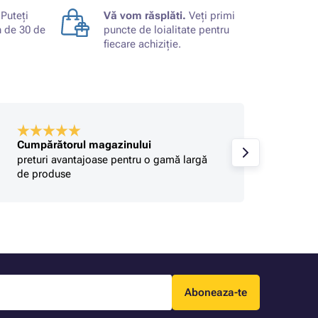
Puteți
Vă vom răsplăti.
Veți primi
n de 30 de
puncte de loialitate pentru
fiecare achiziție.
Cumpărătorul magazinului
Gabrie
preturi avantajoase pentru o gamă largă
Seriozi
de produse
Aboneaza-te