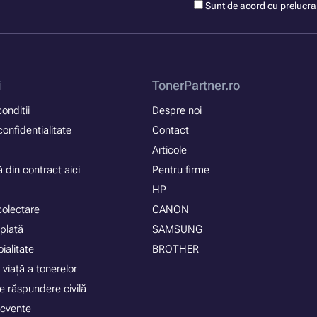
Sunt de acord cu prelucr
i
TonerPartner.ro
onditii
Despre noi
confidentialitate
Contact
Articole
 din contract aici
Pentru firme
HP
colectare
CANON
plată
SAMSUNG
ialitate
BROTHER
 viață a tonerelor
e răspundere civilă
recvente