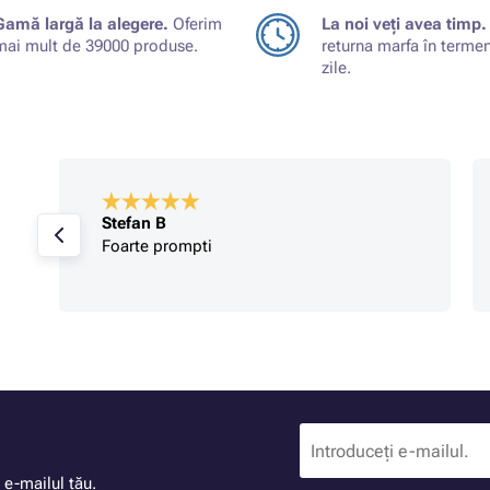
Gamă largă la alegere.
Oferim
La noi veți avea timp.
mai mult de 39000 produse.
returna marfa în terme
zile.
Stefan B
Foarte prompti
 e-mailul tău.