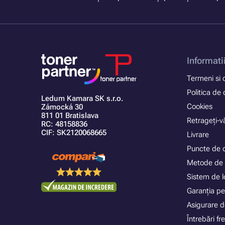
Informati
Termeni si c
Politica de 
Ledum Kamara SK s.r.o.
Cookies
Zámocká 30
811 01 Bratislava
Retrageți-vă
RC: 48158836
CIF: SK2120068665
Livrare
Puncte de 
Metode de 
Sistem de lo
Garanția pe
Asigurare d
Întrebări f