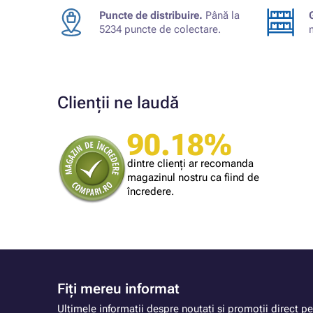
Puncte de distribuire.
Până la
5234 puncte de colectare.
Clienții ne laudă
90.18%
Cumpărătorul magazinului
Am gasit un produs la un pret imbatabil.
dintre clienți ar recomanda
magazinul nostru ca fiind de
încredere.
Fiți mereu informat
Ultimele informații despre noutati și promoții direct pe