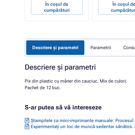
e
În coșul de
În coșul d
ri
cumpărături
cumpărătur
Descriere și parametri
Parametrii
Consi
Descriere și parametri
Pix din plastic cu mâner din cauciuc. Mix de culori.
Pachet de 12 buc.
S-ar putea să vă intereseze
Ștampilele ca mini-imprimante manuale: Procesul de
Experimentați un loc de muncă sedentar sănătos. F