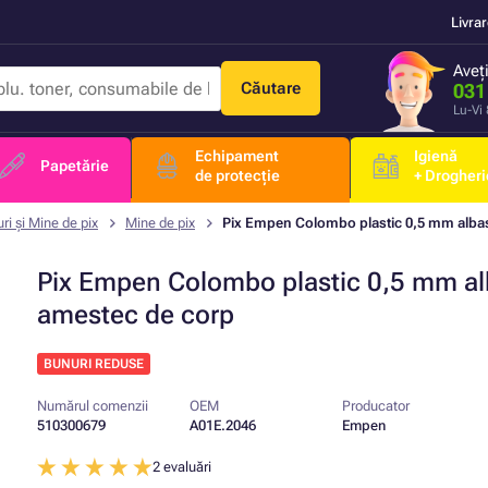
Livra
Aveț
Căutare
031
Lu-Vi
Echipament
Igienă
Papetărie
de protecție
+ Drogheri
uri și Mine de pix
Mine de pix
Pix Empen Colombo plastic 0,5 mm alba
Pix Empen Colombo plastic 0,5 mm al
amestec de corp
BUNURI REDUSE
Numărul comenzii
OEM
Producator
510300679
A01E.2046
Empen
2 evaluări