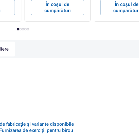
e
În coșul de
În coșul de
i
cumpărături
cumpărătur
liere
 fabricație și variante disponibile
urnizarea de exerciții pentru birou