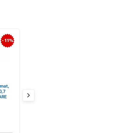
- 11%
omat,
Pix Gera plastic albastru
Pix Pilot super gri
0,7
corp negru
mm albastru / reu
ARE
2110 corp transpa
In stoc 1 bucăți
In stoc 6 bucăți
1,05 Lei
13,44 Lei
0,87 Lei fără TVA
11,11 Lei fără TVA