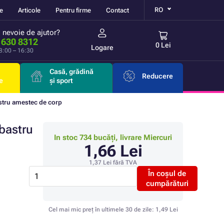
RO
re
Articole
Pentru firme
Contact
i nevoie de ajutor?
 630 8312
0 Lei
Logare
 8:00 – 16:30
Casă, grădină
Reducere
e
și sport
stru amestec de corp
bastru
In stoc 734 bucăți, livrare Miercuri
1,66 Lei
1,37 Lei
fără TVA
În coșul de
cumpărături
Cel mai mic preț în ultimele 30 de zile:
1,49 Lei