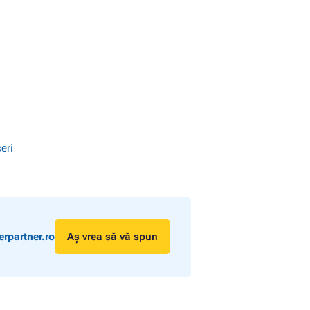
eri
rpartner.ro
Aș vrea să vă spun