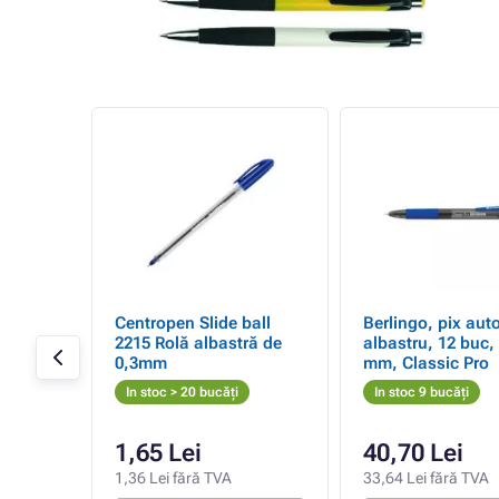
de, 50
Centropen Slide ball
Berlingo, pix aut
e,
2215 Rolă albastră de
albastru, 12 buc,
0,3mm
mm, Classic Pro
In stoc > 20 bucăți
In stoc 9 bucăți
1,65 Lei
40,70 Lei
1,36 Lei fără TVA
33,64 Lei fără TVA