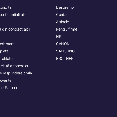
onditii
Despre noi
confidentialitate
Contact
Articole
 din contract aici
Pentru firme
HP
colectare
CANON
plată
SAMSUNG
ialitate
BROTHER
 viață a tonerelor
e răspundere civilă
recvente
nerPartner