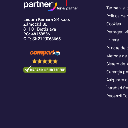
Termeni si c
Politica de 
Ledum Kamara SK s.r.o.
Cookies
Zámocká 30
811 01 Bratislava
Retrageți-vă
RC: 48158836
CIF: SK2120068665
Livrare
Puncte de 
Metode de 
Sistem de lo
Garanția pe
Asigurare d
Întrebări f
Recenzii To