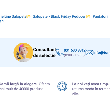
ieftine Salopete
Salopete - Black Friday Reduceri
Pantaloni
eri
Consultant
031 630 8312
info@tone
de selectie
(8:00 - 16:30)
Gamă largă la alegere.
Oferim
La noi veți avea timp.
mai mult de 40000 produse.
returna marfa în terme
zile.