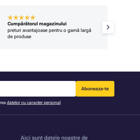
Cumpărătorul magazinului
Gabrie
preturi avantajoase pentru o gamă largă
Seriozi
de produse
Aboneaza-te
area
datelor cu caracter personal
Aici sunt datele noastre de