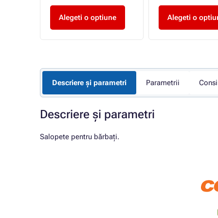
une
Alegeti o optiune
Alegeti o optiu
Descriere și parametri
Parametrii
Consi
Descriere și parametri
Salopete pentru bărbați.