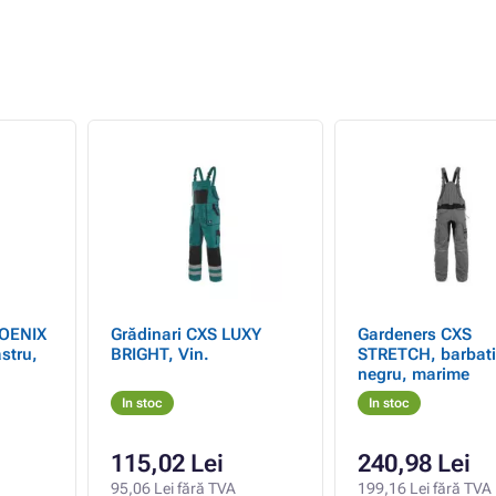
HOENIX
Grădinari CXS LUXY
Gardeners CXS
stru,
BRIGHT, Vin.
STRETCH, barbati,
negru, marime
In stoc
In stoc
115,02 Lei
240,98 Lei
95,06 Lei fără TVA
199,16 Lei fără TVA