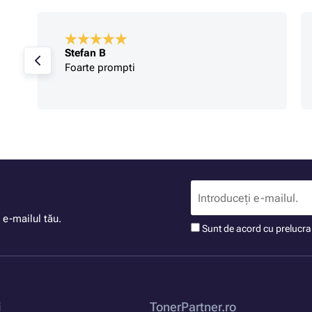
Stefan B
Foarte prompti
 e-mailul tău.
Sunt de acord cu prelucr
i
TonerPartner.ro