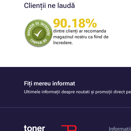
Clienții ne laudă
90.18%
Cumpărătorul magazinului
Am gasit un produs la un pret imbatabil.
dintre clienți ar recomanda
magazinul nostru ca fiind de
încredere.
Fiți mereu informat
Ultimele informații despre noutati și promoții direct pe
Informati