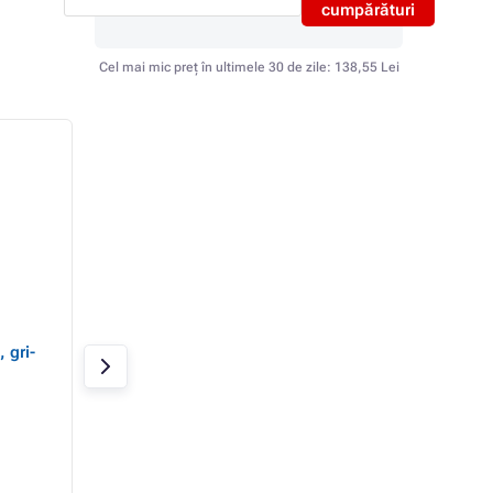
cumpărături
Cel mai mic preț în ultimele 30 de zile:
138,55 Lei
Pantaloni scurți CXS
Pantaloni in talie
 gri-
STRETCH, bărbați, gri-
LUXY JOSEF, barba
negru, mărime
albastru-negru, m
In stoc
In stoc
147,06 Lei
67,57 Lei
121,54 Lei fără TVA
55,84 Lei fără TVA