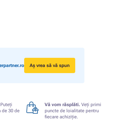
rpartner.ro
Aș vrea să vă spun
Puteți
Vă vom răsplăti.
Veți primi
n de 30 de
puncte de loialitate pentru
fiecare achiziție.