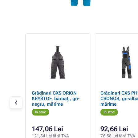
RIUS
Grădinari CXS ORION
Grădinari CXS P
,
KRYŠTOF, bărbați, gri-
CRONOS, gri-alba
alben,
negru, mărime
mărime
In stoc
In stoc
147,06 Lei
92,66 Lei
A
121,54 Lei fără TVA
76,58 Lei fără TVA