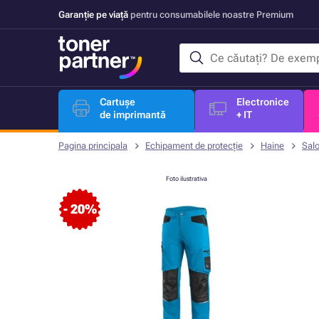
Garanție pe viață
pentru consumabilele noastre Premium
Cartușe
Electronice
de imprimantă
+ IT
Pagina principala
Echipament de protecție
Haine
Sal
Foto ilustrativa
- 20%