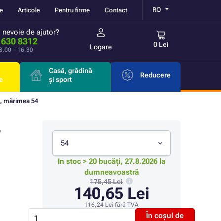
RO
re
Articole
Pentru firme
Contact
i nevoie de ajutor?
 630 8312
0 Lei
Logare
 8:00 – 16:30
Casă, grădină
Reducere
e
și sport
u, mărimea 54
,
54
In stoc > 20 bucăți, 27.8.2026 la
dumneavoastră
175,45 Lei
140,65 Lei
116,24 Lei
fără TVA
În coșul de