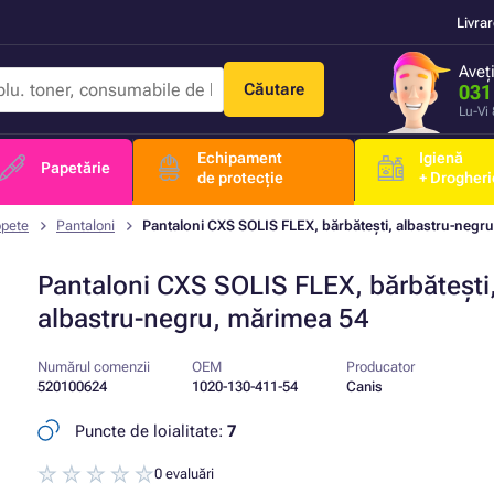
Livra
Aveț
Căutare
031
Lu-Vi
Echipament
Igienă
Papetărie
de protecție
+ Drogheri
opete
Pantaloni
Pantaloni CXS SOLIS FLEX, bărbătești, albastru-negr
Pantaloni CXS SOLIS FLEX, bărbătești
albastru-negru, mărimea 54
Numărul comenzii
OEM
Producator
520100624
1020-130-411-54
Canis
Puncte de loialitate:
7
0 evaluări