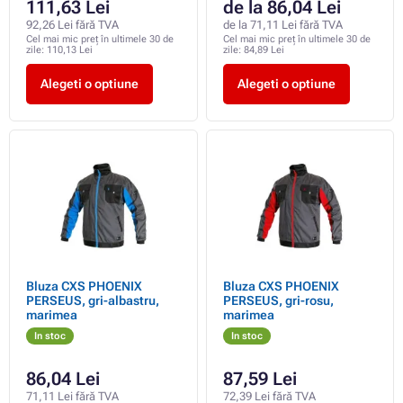
111,63 Lei
de la 86,04 Lei
92,26 Lei fără TVA
de la 71,11 Lei fără TVA
Cel mai mic preț în ultimele 30 de
Cel mai mic preț în ultimele 30 de
zile:
110,13 Lei
zile:
84,89 Lei
Alegeti o optiune
Alegeti o optiune
Bluza CXS PHOENIX
Bluza CXS PHOENIX
PERSEUS, gri-albastru,
PERSEUS, gri-rosu,
marimea
marimea
In stoc
In stoc
86,04 Lei
87,59 Lei
71,11 Lei fără TVA
72,39 Lei fără TVA