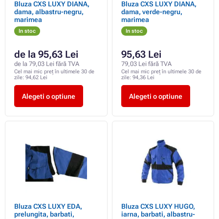
Bluza CXS LUXY DIANA,
Bluza CXS LUXY DIANA,
dama, albastru-negru,
dama, verde-negru,
marimea
marimea
In stoc
In stoc
de la 95,63 Lei
95,63 Lei
de la 79,03 Lei fără TVA
79,03 Lei fără TVA
Cel mai mic preț în ultimele 30 de
Cel mai mic preț în ultimele 30 de
zile:
94,62 Lei
zile:
94,36 Lei
Alegeti o optiune
Alegeti o optiune
Bluza CXS LUXY EDA,
Bluza CXS LUXY HUGO,
prelungita, barbati,
iarna, barbati, albastru-