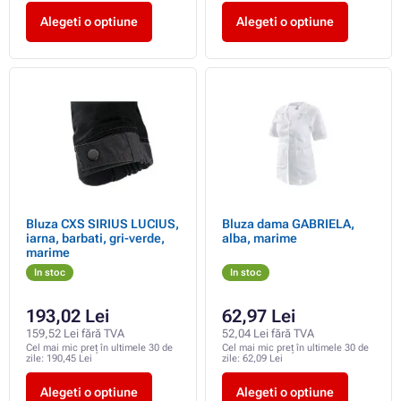
Alegeti o optiune
Alegeti o optiune
Bluza CXS SIRIUS LUCIUS,
Bluza dama GABRIELA,
iarna, barbati, gri-verde,
alba, marime
marime
In stoc
In stoc
193,02 Lei
62,97 Lei
159,52 Lei fără TVA
52,04 Lei fără TVA
Cel mai mic preț în ultimele 30 de
Cel mai mic preț în ultimele 30 de
zile:
190,45 Lei
zile:
62,09 Lei
Alegeti o optiune
Alegeti o optiune