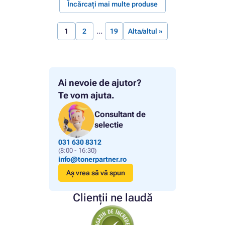
Încărcați mai multe produse
1
2
19
Alta/altul »
Ai nevoie de ajutor?
Te vom ajuta.
Consultant de
selectie
031 630 8312
(8:00 - 16:30)
info@tonerpartner.ro
Aș vrea să vă spun
Clienții ne laudă