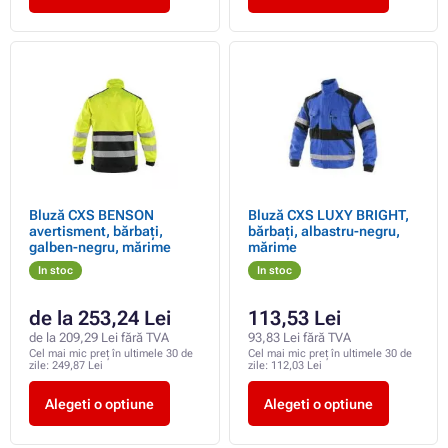
Bluză CXS BENSON
Bluză CXS LUXY BRIGHT,
avertisment, bărbați,
bărbați, albastru-negru,
galben-negru, mărime
mărime
In stoc
In stoc
de la 253,24 Lei
113,53 Lei
de la 209,29 Lei fără TVA
93,83 Lei fără TVA
Cel mai mic preț în ultimele 30 de
Cel mai mic preț în ultimele 30 de
zile:
249,87 Lei
zile:
112,03 Lei
Alegeti o optiune
Alegeti o optiune