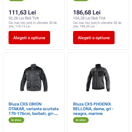
111,63 Lei
186,68 Lei
92,26 Lei fără TVA
154,28 Lei fără TVA
Cel mai mic preț în ultimele 30 de
Cel mai mic preț în ultimele 30 de
zile:
110,13 Lei
zile:
184,20 Lei
Alegeti o optiune
Alegeti o optiune
Bluza CXS ORION
Bluza CXS PHOENIX
OTAKAR, varianta scurtata
BELLONA, dama, gri -
170-176cm, barbati, gri-
neagra, marime
negru, marime
In stoc
In stoc