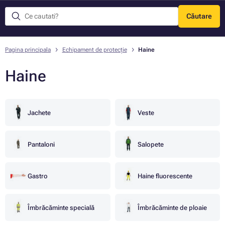
Căutare
Meniu
Pagina principala
Echipament de protecție
Haine
Haine
Jachete
Veste
Pantaloni
Salopete
Gastro
Haine fluorescente
Îmbrăcăminte specială
Îmbrăcăminte de ploaie