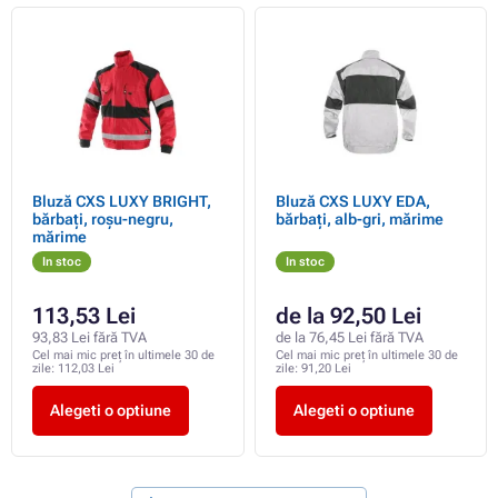
Bluză CXS LUXY BRIGHT,
Bluză CXS LUXY EDA,
bărbați, roșu-negru,
bărbați, alb-gri, mărime
mărime
In stoc
In stoc
113,53 Lei
de la 92,50 Lei
93,83 Lei fără TVA
de la 76,45 Lei fără TVA
Cel mai mic preț în ultimele 30 de
Cel mai mic preț în ultimele 30 de
zile:
112,03 Lei
zile:
91,20 Lei
Alegeti o optiune
Alegeti o optiune