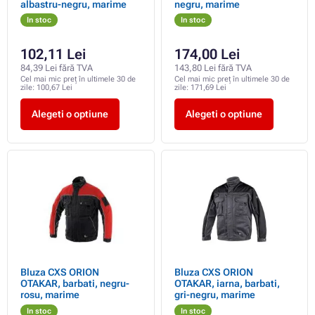
albastru-negru, marime
negru, marime
In stoc
In stoc
102,11 Lei
174,00 Lei
84,39 Lei fără TVA
143,80 Lei fără TVA
Cel mai mic preț în ultimele 30 de
Cel mai mic preț în ultimele 30 de
zile:
100,67 Lei
zile:
171,69 Lei
Alegeti o optiune
Alegeti o optiune
Bluza CXS ORION
Bluza CXS ORION
OTAKAR, barbati, negru-
OTAKAR, iarna, barbati,
rosu, marime
gri-negru, marime
In stoc
In stoc