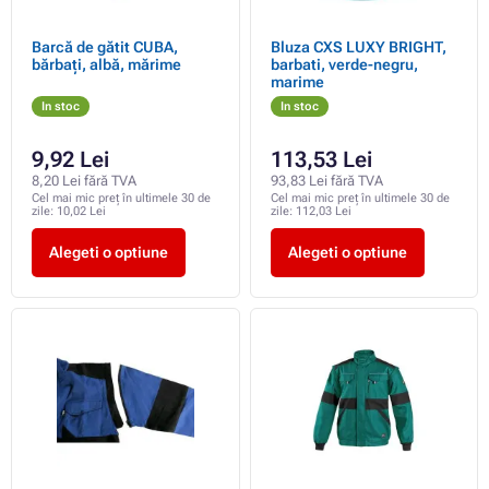
Barcă de gătit CUBA,
Bluza CXS LUXY BRIGHT,
bărbați, albă, mărime
barbati, verde-negru,
marime
In stoc
In stoc
9,92 Lei
113,53 Lei
8,20 Lei fără TVA
93,83 Lei fără TVA
Cel mai mic preț în ultimele 30 de
Cel mai mic preț în ultimele 30 de
zile:
10,02 Lei
zile:
112,03 Lei
Alegeti o optiune
Alegeti o optiune