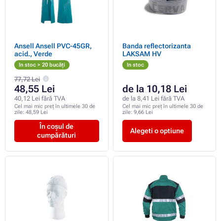
Ansell Ansell PVC-45GR,
Banda reflectorizanta
acid., Verde
LAKSAM HV
In stoc > 20 bucăți
In stoc
77,72 Lei
48,55 Lei
de la 10,18 Lei
40,12 Lei fără TVA
de la 8,41 Lei fără TVA
Cel mai mic preț în ultimele 30 de
Cel mai mic preț în ultimele 30 de
zile:
48,59 Lei
zile:
9,66 Lei
În coșul de
Alegeti o optiune
cumpărături