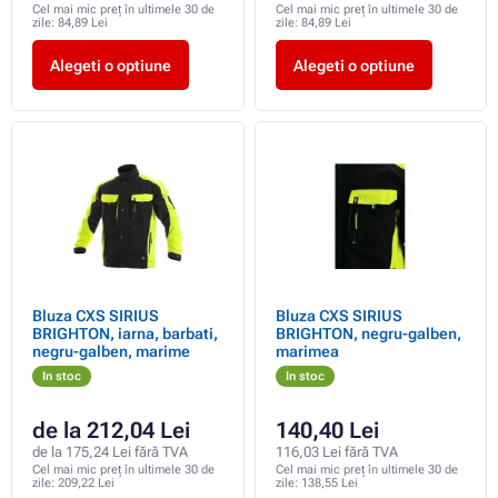
Cel mai mic preț în ultimele 30 de
Cel mai mic preț în ultimele 30 de
zile:
84,89 Lei
zile:
84,89 Lei
Alegeti o optiune
Alegeti o optiune
Bluza CXS SIRIUS
Bluza CXS SIRIUS
BRIGHTON, iarna, barbati,
BRIGHTON, negru-galben,
negru-galben, marime
marimea
In stoc
In stoc
de la 212,04 Lei
140,40 Lei
de la 175,24 Lei fără TVA
116,03 Lei fără TVA
Cel mai mic preț în ultimele 30 de
Cel mai mic preț în ultimele 30 de
zile:
209,22 Lei
zile:
138,55 Lei