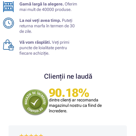
Gamă largă la alegere.
Oferim
mai mult de 40000 produse.
La noi veți avea timp.
Puteți
returna marfa în termen de 30
de zile.
Vă vom răsplăti.
Veți primi
puncte de loialitate pentru
fiecare achiziție.
Clienții ne laudă
90.18%
dintre clienți ar recomanda
magazinul nostru ca fiind de
încredere.