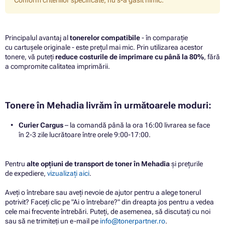
Conform criteriilor specificate, nu s-a găsit nimic.
Principalul avantaj al
tonerelor compatibile
- în comparație
cu cartușele originale - este prețul mai mic. Prin utilizarea acestor
tonere, vă puteți
reduce costurile de imprimare cu până la 80%
, fără
a compromite calitatea imprimării.
Tonere în Mehadia livrăm în următoarele moduri:
Curier Cargus
– la comandă până la ora 16:00 livrarea se face
în 2-3 zile lucrătoare între orele 9:00-17:00.
Pentru
alte opțiuni de transport de toner în Mehadia
și prețurile
de expediere,
vizualizați aici
.
Aveți o întrebare sau aveți nevoie de ajutor pentru a alege tonerul
potrivit? Faceți clic pe "Ai o întrebare?" din dreapta jos pentru a vedea
cele mai frecvente întrebări. Puteți, de asemenea, să discutați cu noi
sau să ne trimiteți un e-mail pe
info@tonerpartner.ro
.