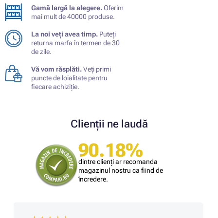
Gamă largă la alegere.
Oferim
mai mult de 40000 produse.
La noi veți avea timp.
Puteți
returna marfa în termen de 30
de zile.
Vă vom răsplăti.
Veți primi
puncte de loialitate pentru
fiecare achiziție.
Clienții ne laudă
90.18%
dintre clienți ar recomanda
magazinul nostru ca fiind de
încredere.