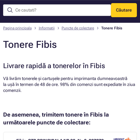
Căutare
Meniu
Pagina principala
Informatii
Puncte de colectare
Tonere Fibis
Tonere Fibis
Livrare rapidă a tonerelor în Fibis
Vă livrăm tonerele și cartușele pentru imprimanta dumneavoastră
la ușă în termen de 48 de ore. 98% din comenzi sunt expediate în ziua
comenzii.
De asemenea, trimitem tonere în Fibis la
următoarele puncte de colectare: