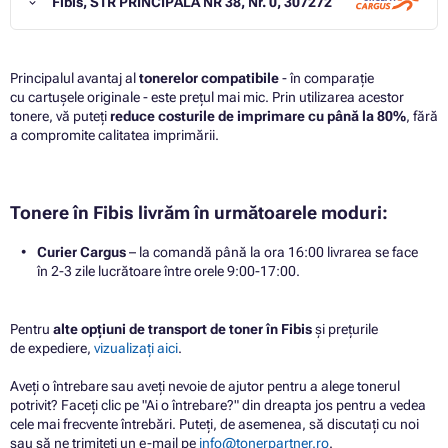
Fibis, STR PRINCIPALA NR 38, Nr. 0, 307272
Principalul avantaj al
tonerelor compatibile
- în comparație
cu cartușele originale - este prețul mai mic. Prin utilizarea acestor
tonere, vă puteți
reduce costurile de imprimare cu până la 80%
, fără
a compromite calitatea imprimării.
Tonere în Fibis livrăm în următoarele moduri:
Curier Cargus
– la comandă până la ora 16:00 livrarea se face
în 2-3 zile lucrătoare între orele 9:00-17:00.
Pentru
alte opțiuni de transport de toner în Fibis
și prețurile
de expediere,
vizualizați aici
.
Aveți o întrebare sau aveți nevoie de ajutor pentru a alege tonerul
potrivit? Faceți clic pe "Ai o întrebare?" din dreapta jos pentru a vedea
cele mai frecvente întrebări. Puteți, de asemenea, să discutați cu noi
sau să ne trimiteți un e-mail pe
info@tonerpartner.ro
.