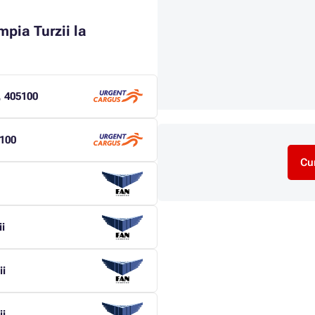
pia Turzii la
, 405100
5100
Cu
i
ii
ii