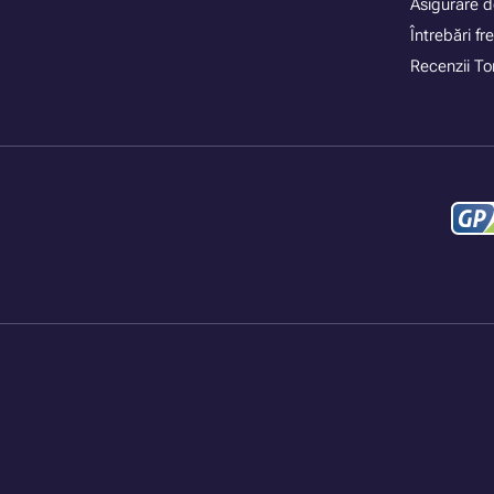
Asigurare d
Întrebări f
Recenzii To