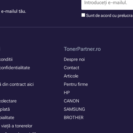
 e-mailul tău.
Sunt de acord cu prelucr
i
TonerPartner.ro
onditii
Despre noi
confidentialitate
Contact
Articole
 din contract aici
Pentru firme
HP
colectare
CANON
plată
SAMSUNG
ialitate
BROTHER
 viață a tonerelor