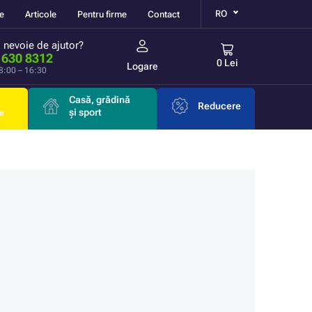
RO
re
Articole
Pentru firme
Contact
i nevoie de ajutor?
 630 8312
0 Lei
Logare
 8:00 – 16:30
Casă, grădină
Reducere
e
și sport