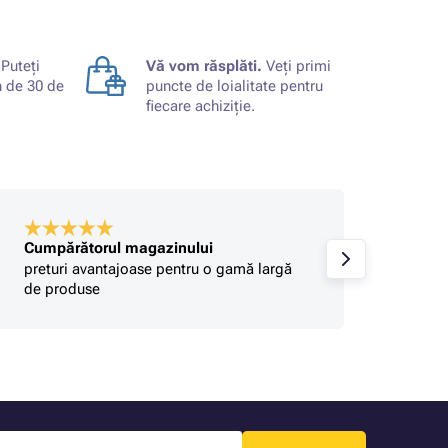
Puteți
Vă vom răsplăti.
Veți primi
n de 30 de
puncte de loialitate pentru
fiecare achiziție.
Cumpărătorul magazinului
Gabrie
preturi avantajoase pentru o gamă largă
Seriozi
de produse