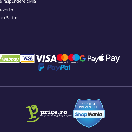
e răspundere civilă
recvente
nerPartner