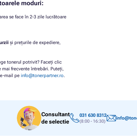
toarele moduri:
rea se face în 2-3 zile lucrătoare
urzii
și prețurile de expediere,
ge tonerul potrivit? Faceți clic
 mai frecvente întrebări. Puteți,
n e-mail pe
info@tonerpartner.ro
.
Consultant
031 630 8312
info@tone
de selectie
(8:00 - 16:30)