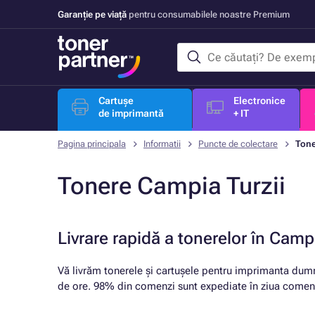
Garanție pe viață
pentru consumabilele noastre Premium
Cartușe
Electronice
de imprimantă
+ IT
Pagina principala
Informatii
Puncte de colectare
Tone
Tonere Campia Turzii
Livrare rapidă a tonerelor în Campi
Vă livrăm tonerele și cartușele pentru imprimanta dum
de ore. 98% din comenzi sunt expediate în ziua comenz