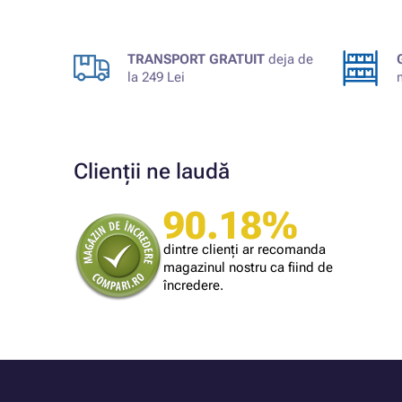
TRANSPORT GRATUIT
deja de
la 249 Lei
Clienții ne laudă
90.18%
Cumpărătorul magazinului
Am gasit un produs la un pret imbatabil.
dintre clienți ar recomanda
magazinul nostru ca fiind de
încredere.