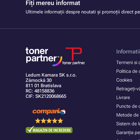
Fiți mereu informat
Ultimele informații despre noutati și promoții direct pe
Informati
Termeni si c
Politica de 
Ledum Kamara SK s.r.o.
Cookies
Zámocká 30
811 01 Bratislava
Retrageți-vă
RC: 48158836
CIF: SK2120068665
Livrare
Puncte de 
Metode de 
Sistem de lo
Garanția pe