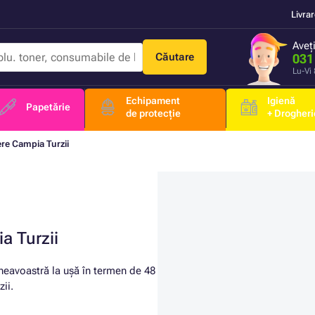
Livra
Aveț
Căutare
031
Lu-Vi
Echipament
Igienă
Papetărie
de protecție
+ Drogheri
re Campia Turzii
a Turzii
neavoastră la ușă în termen de 48
ii.