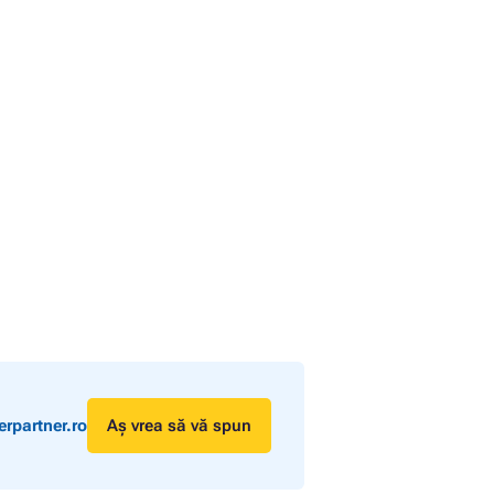
rpartner.ro
Aș vrea să vă spun