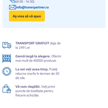
(8:00 - 16:30)
info@tonerpartner.ro
Aș vrea să vă spun
TRANSPORT GRATUIT
deja de
la 249 Lei
Gamă largă la alegere.
Oferim
mai mult de 40000 produse.
La noi veți avea timp.
Puteți
returna marfa în termen de 30
de zile.
Vă vom răsplăti.
Veți primi
puncte de loialitate pentru
fiecare achiziție.