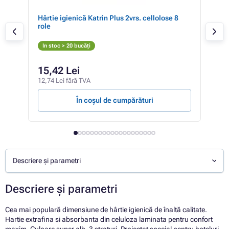
Hârtie igienică Katrin Plus 2vrs. cellolose 8
Hârt
role
200t
In stoc > 20 bucăți
In 
15,42 Lei
18
12,74 Lei fără TVA
15,6
În coșul de cumpărături
Descriere și parametri
Descriere și parametri
Cea mai populară dimensiune de hârtie igienică de înaltă calitate.
Hartie extrafina si absorbanta din celuloza laminata pentru confort
maxim. Culoare super alb, 3 straturi. Proiectat special pentru hoteluri