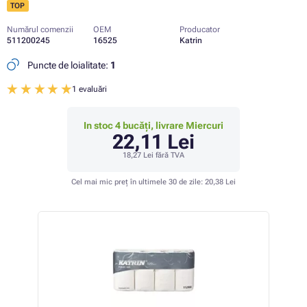
TOP
Numărul comenzii
OEM
Producator
511200245
16525
Katrin
Puncte de loialitate:
1
1 evaluări
In stoc 4 bucăți, livrare Miercuri
22,11 Lei
18,27 Lei
fără TVA
Cel mai mic preț în ultimele 30 de zile:
20,38 Lei