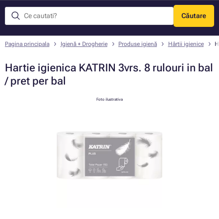
Căutare
Meniu
Pagina principala
Igienă + Drogherie
Produse igienă
Hârtii igienice
H
Hartie igienica KATRIN 3vrs. 8 rulouri in bal
/ pret per bal
Foto ilustrativa