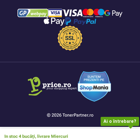
© 2026 TonerPartner.ro
Ai o întrebare?
In stoc 4 bucăți, livrare Miercuri