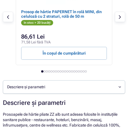
al
Prosop de hârtie PAPERNET în rolă MINI, din
Pros
celuloză cu 2 straturi, rolă de 50 m
rec
In stoc > 20 bucăți
In 
86,61 Lei
10
71,58 Lei fără TVA
8,29
În coșul de cumpărături
Descriere și parametri
Descriere și parametri
Prosoapele de hârtie pliate ZZ alb sunt adesea folosite în instituțiile
sanitare publice - restaurante, hoteluri, benzinării, masaj,
înfrumusețare, centre de wellness etc. Fabricate din celuloză 100%,