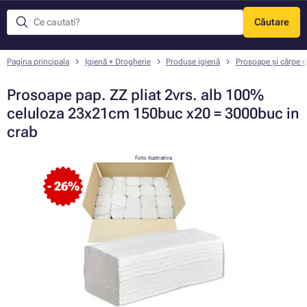
Căutare
Meniu
Pagina principala
Igienă + Drogherie
Produse igienă
Prosoape și cârpe d
Prosoape pap. ZZ pliat 2vrs. alb 100%
celuloza 23x21cm 150buc x20 = 3000buc in
crab
Foto ilustrativa
- 26%