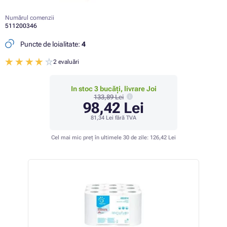
Numărul comenzii
511200346
Puncte de loialitate:
4
2 evaluări
In stoc 3 bucăți, livrare Joi
133,89 Lei
98,42 Lei
81,34 Lei
fără TVA
Cel mai mic preț în ultimele 30 de zile:
126,42 Lei
 26%