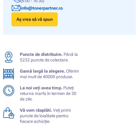
(8:00 - 16:30)
info@tonerpartner.ro
Aș vrea să vă spun
Puncte de distribuire.
Până la
5232 puncte de colectare.
Gamă largă la alegere.
Oferim
mai mult de 40000 produse.
La noi veți avea timp.
Puteți
returna marfa în termen de 30
de zile.
Vă vom răsplăti.
Veți primi
puncte de loialitate pentru
fiecare achiziție.