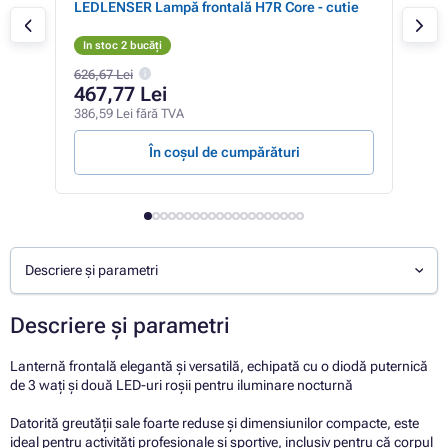
LEDLENSER Lampă frontală H7R Core - cutie
Lan
gal
In stoc 2 bucăți
In 
626,67 Lei
801,
467,77 Lei
59
386,59 Lei fără TVA
493,
În coșul de cumpărături
Descriere și parametri
Descriere și parametri
Lanternă frontală elegantă și versatilă, echipată cu o diodă puternică
de 3 wați și două LED-uri roșii pentru iluminare nocturnă
Datorită greutății sale foarte reduse și dimensiunilor compacte, este
ideal pentru activități profesionale și sportive, inclusiv pentru că corpul