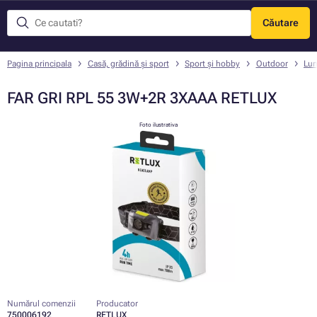
Căutare
Meniu
Pagina principala
Casă, grădină și sport
Sport și hobby
Outdoor
Lum
FAR GRI RPL 55 3W+2R 3XAAA RETLUX
Foto ilustrativa
Numărul comenzii
Producator
750006192
RETLUX