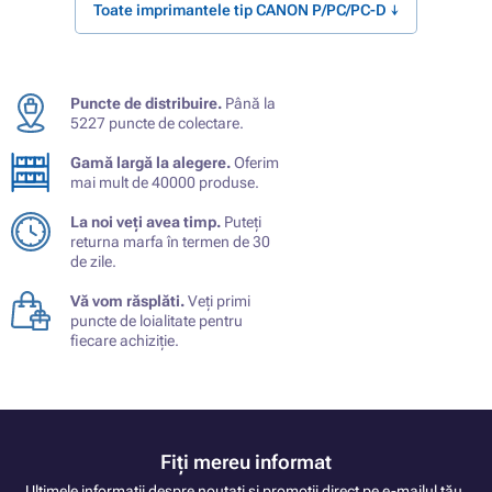
Toate imprimantele tip CANON P/PC/PC-D ↓
Puncte de distribuire.
Până la
5227 puncte de colectare.
Gamă largă la alegere.
Oferim
mai mult de 40000 produse.
La noi veți avea timp.
Puteți
returna marfa în termen de 30
de zile.
Vă vom răsplăti.
Veți primi
puncte de loialitate pentru
fiecare achiziție.
Fiți mereu informat
Ultimele informații despre noutati și promoții direct pe e-mailul tău.