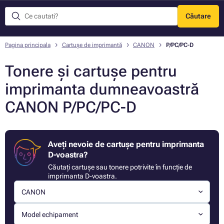
Căutare
Meniu
Pagina principala
Cartușe de imprimantă
CANON
P/PC/PC-D
Tonere și cartușe pentru
imprimanta dumneavoastră
CANON P/PC/PC-D
Aveți nevoie de cartușe pentru imprimanta
D-voastra?
Căutați cartușe sau tonere potrivite în funcție de
imprimanta D-voastra.
CANON
Model echipament