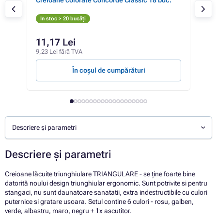
vec
In stoc > 20 bucăți
In 
11,17 Lei
10
9,23 Lei fără TVA
8,50
În coșul de cumpărături
Descriere și parametri
Descriere și parametri
Creioane lăcuite triunghiulare TRIANGULARE - se ține foarte bine
datorită noului design triunghiular ergonomic. Sunt potrivite si pentru
stangaci, nu sunt daunatoare sanatatii, extra indestructibile cu culori
puternice si gratare usoara. Setul contine 6 culori - rosu, galben,
verde, albastru, maro, negru + 1x ascutitor.