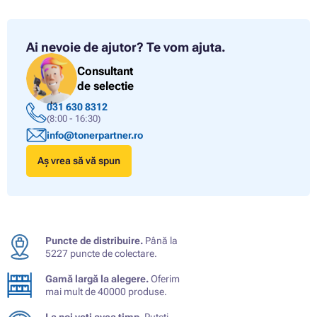
Ai nevoie de ajutor?
Te vom ajuta.
Consultant
de selectie
031 630 8312
(8:00 - 16:30)
info@tonerpartner.ro
Aș vrea să vă spun
Puncte de distribuire.
Până la
5227 puncte de colectare.
Gamă largă la alegere.
Oferim
mai mult de 40000 produse.
La noi veți avea timp.
Puteți