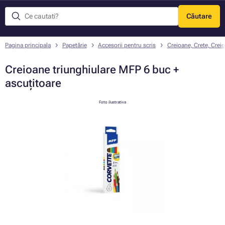
Căutare
Meniu
Pagina principala
Papetărie
Accesorii pentru scris
Creioane, Crete, Crei
Creioane triunghiulare MFP 6 buc +
ascuțitoare
Foto ilustrativa