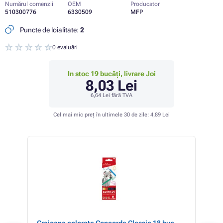
Numărul comenzii
OEM
Producator
510300776
6330509
MFP
Puncte de loialitate:
2
0 evaluări
In stoc 19 bucăți, livrare Joi
8,03 Lei
6,64 Lei
fără TVA
Cel mai mic preț în ultimele 30 de zile:
4,89 Lei
Creioane colorate Concorde Classic 18 buc.
Crei