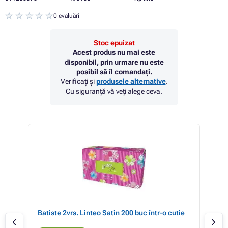
0 evaluări
Stoc epuizat
Acest produs nu mai este
disponibil, prin urmare nu este
posibil să îl comandați.
Verificați și
produsele alternative
.
Cu siguranță vă veți alege ceva.
i de
Batiste 2vrs. Linteo Satin 200 buc într-o cutie
Pro
celu