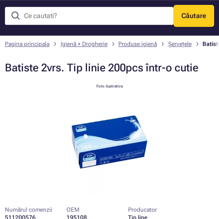
Căutare
Meniu
Pagina principala
Igienă + Drogherie
Produse igienă
Șervețele
Batist
Batiste 2vrs. Tip linie 200pcs într-o cutie
Foto ilustrativa
Numărul comenzii
OEM
Producator
511200576
195108
Tip line