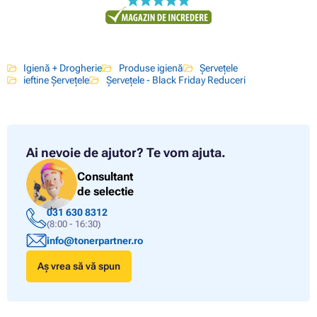
Igienă + Drogherie
Produse igienă
Șervețele
ieftine Șervețele
Șervețele - Black Friday Reduceri
Ai nevoie de ajutor?
Te vom ajuta.
Consultant
de selectie
031 630 8312
(8:00 - 16:30)
info@tonerpartner.ro
Aș vrea să vă spun