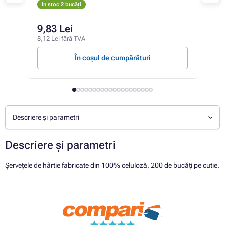
In stoc 2 bucăți
In 
9,83 Lei
86
8,12 Lei fără TVA
71,5
În coșul de cumpărături
Descriere și parametri
Descriere și parametri
Șervețele de hârtie fabricate din 100% celuloză, 200 de bucăți pe cutie.