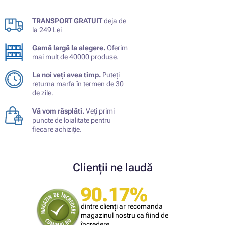
TRANSPORT GRATUIT
deja de
la 249 Lei
Gamă largă la alegere.
Oferim
mai mult de 40000 produse.
La noi veți avea timp.
Puteți
returna marfa în termen de 30
de zile.
Vă vom răsplăti.
Veți primi
puncte de loialitate pentru
fiecare achiziție.
Clienții ne laudă
90.17%
dintre clienți ar recomanda
magazinul nostru ca fiind de
încredere.