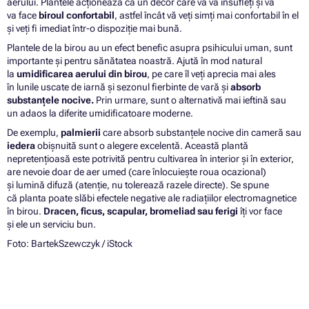
aerului. Plantele acționează ca un decor care vă va însufleți și vă
va face
biroul confortabil
, astfel încât vă veți simți mai confortabil în el
și veți fi imediat într-o dispoziție mai bună.
Plantele de la birou au un efect benefic asupra psihicului uman, sunt
importante și pentru sănătatea noastră. Ajută în mod natural
la
umidificarea aerului din birou
, pe care îl veți aprecia mai ales
în lunile uscate de iarnă și sezonul fierbinte de vară și
absorb
substanțele nocive.
Prin urmare, sunt o alternativă mai ieftină sau
un adaos la diferite umidificatoare moderne.
De exemplu,
palmierii
care absorb substanțele nocive din cameră sau
iedera
obișnuită sunt o alegere excelentă. Această plantă
nepretențioasă este potrivită pentru cultivarea în interior și în exterior,
are nevoie doar de aer umed (care înlocuiește roua ocazional)
și lumină difuză (atenție, nu tolerează razele directe). Se spune
că planta poate slăbi efectele negative ale radiațiilor electromagnetice
în birou.
Dracen, ficus, scapular, bromeliad sau ferigi
îți vor face
și ele un serviciu bun.
Foto:
BartekSzewczyk
/ iStock