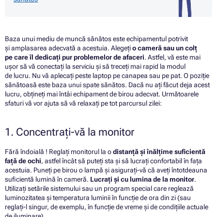
Baza unui mediu de muncă sănătos este echipamentul potrivit
și amplasarea adecvată a acestuia. Alegeți
o cameră sau un colț
pe care îl dedicați pur problemelor de afaceri
. Astfel, vă este mai
ușor să vă conectați la serviciu și să treceți mai rapid la modul
de lucru. Nu vă aplecați peste laptop pe canapea sau pe pat. O poziție
sănătoasă este baza unui spate sănătos. Dacă nu ați făcut deja acest
lucru, obțineți mai întâi echipament de birou adecvat. Următoarele
sfaturi vă vor ajuta să vă relaxați pe tot parcursul zilei:
1. Concentrați-vă la monitor
Fără îndoială ! Reglați monitorul la o
distanță și înălțime suficientă
față de ochi
, astfel încât să puteți sta și să lucrați confortabil în fața
acestuia. Puneți pe birou o lampă și asigurați-vă că aveți întotdeauna
suficientă lumină în cameră.
Lucrați și cu lumina de la monitor
.
Utilizați setările sistemului sau un program special care reglează
luminozitatea și temperatura luminii în funcție de ora din zi (sau
reglați-l singur, de exemplu, în funcție de vreme și de condițiile actuale
de iluminare).