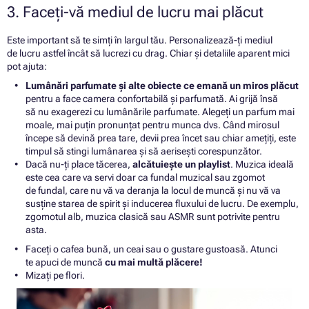
3. Faceți-vă mediul de lucru mai plăcut
Este important să te simți în largul tău. Personalizează-ți mediul
de lucru astfel încât să lucrezi cu drag. Chiar și detaliile aparent mici
pot ajuta:
Lumânări parfumate și alte obiecte ce emană un miros plăcut
pentru a face camera confortabilă și parfumată. Ai grijă însă
să nu exagerezi cu lumânările parfumate. Alegeți un parfum mai
moale, mai puțin pronunțat pentru munca dvs. Când mirosul
începe să devină prea tare, devii prea încet sau chiar amețiți, este
timpul să stingi lumânarea și să aerisești corespunzător.
Dacă nu-ți place tăcerea,
alcătuiește un playlist
. Muzica ideală
este cea care va servi doar ca fundal muzical sau zgomot
de fundal, care nu vă va deranja la locul de muncă și nu vă va
susține starea de spirit și inducerea fluxului de lucru. De exemplu,
zgomotul alb, muzica clasică sau ASMR sunt potrivite pentru
asta.
Faceți o cafea bună, un ceai sau o gustare gustoasă. Atunci
te apuci de muncă
cu mai multă plăcere!
Mizați pe flori.