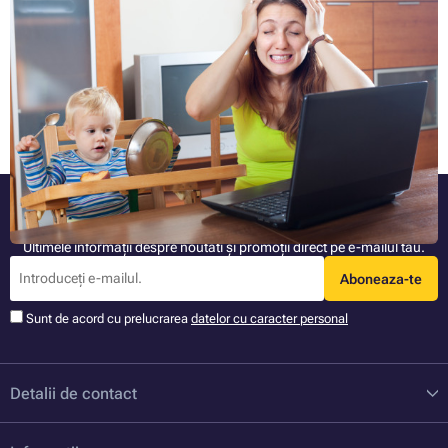
lumea
Locul de muncă te obligă să te întorci înapoi la birou, însă tu îți dorești
să licrezi de acasă în continuare? Cercetări recente oferă dovezi că
munca de acasă nu este pentru toată lumea.
Articolul complet »
Fiți mereu informat
Ultimele informații despre noutati și promoții direct pe e-mailul tău.
Aboneaza-te
Sunt de acord cu prelucrarea
datelor cu caracter personal
Detalii de contact