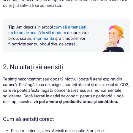
ochii și lăsați-i să se odihnească.
Tip
: Am descris în articol
cum să amenajați
un birou de acasă în stil modern
despre care
birou, scaun,
imprimantă
și alt mobilier vor
fi potrivite pentru biroul dvs. de acasă.
2. Nu uitați să aerisiți
Te simți neconcentrat sau obosit? Motivul poate fi aerul expirat din
cameră. Pe lângă lipsa de oxigen, sunteți afectat și de excesul de CO2,
care vă poate afecta negativ concentrarea asupra muncii mentale
solicitante. Dacă lucrați în astfel de condiții pentru o perioadă lungă
de timp, acestea
vă pot afecta și productivitatea și sănătatea.
Cum să aerisiți corect
Pe scurt, intens și des. Aerisiți de cel puțin 3 ori pe zi.