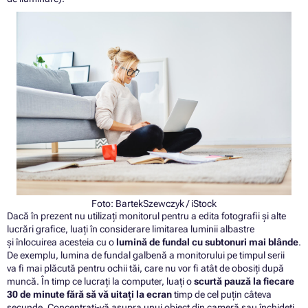
Foto:
BartekSzewczyk
/ iStock
Dacă în prezent nu utilizați monitorul pentru a edita fotografii și alte
lucrări grafice, luați în considerare limitarea luminii albastre
și înlocuirea acesteia cu o
lumină de fundal cu subtonuri mai blânde
.
De exemplu, lumina de fundal galbenă a monitorului pe timpul serii
va fi mai plăcută pentru ochii tăi, care nu vor fi atât de obosiți după
muncă. În timp ce lucrați la computer, luați o
scurtă pauză la fiecare
30 de minute fără să vă uitați la ecran
timp de cel puțin câteva
secunde. Concentrați-vă asupra unui obiect din cameră sau închideți