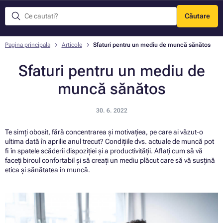
Căutare
Meniu
Pagina principala
Articole
Sfaturi pentru un mediu de muncă sănătos
Sfaturi pentru un mediu de
muncă sănătos
30. 6. 2022
Te simți obosit, fără concentrarea și motivațiea, pe care ai văzut-o
ultima dată în aprilie anul trecut? Condițiile dvs. actuale de muncă pot
fi în spatele scăderii dispoziției și a productivității. Aflați cum să vă
faceți biroul confortabil și să creați un mediu plăcut care să vă susțină
etica și sănătatea în muncă.