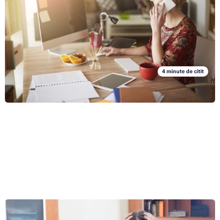
Munca de acasă (așa-numitul homeoffice) devine un beneficiu extins.
Biroul de acasă nu mai este doar domeniul experților independenți, ci
este, de asemenea, din ce în ce mai utilizat de angajații obișnuiți.
Deseori petrecem zeci de ore pe săptămână la biroul de acasă. Prin
Articolul complet »
urmare, este important să ne putem concentra bine în el și ca
echipamentele de birou să nu aibă un impact negativ asupra sănătății
noastre. Cum? Veți afla în acest articol.
4 minute de citit
6 motive pentru care biroul de acasă nu este pentru toată