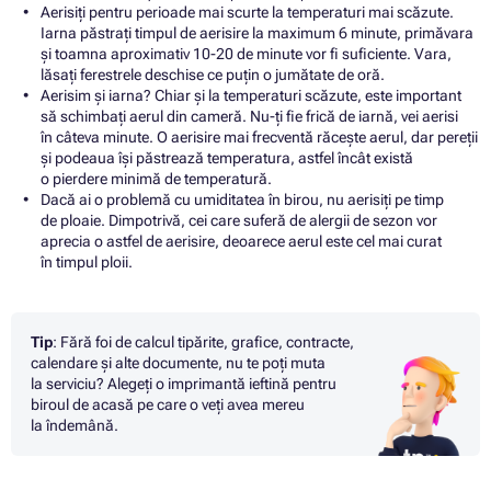
Aerisiți pentru perioade mai scurte la temperaturi mai scăzute.
Iarna păstrați timpul de aerisire la maximum 6 minute, primăvara
și toamna aproximativ 10-20 de minute vor fi suficiente. Vara,
lăsați ferestrele deschise ce puțin o jumătate de oră.
Aerisim și iarna? Chiar și la temperaturi scăzute, este important
să schimbați aerul din cameră. Nu-ți fie frică de iarnă, vei aerisi
în câteva minute. O aerisire mai frecventă răcește aerul, dar pereții
și podeaua își păstrează temperatura, astfel încât există
o pierdere minimă de temperatură.
Dacă ai o problemă cu umiditatea în birou, nu aerisiți pe timp
de ploaie. Dimpotrivă, cei care suferă de alergii de sezon vor
aprecia o astfel de aerisire, deoarece aerul este cel mai curat
în timpul ploii.
Tip
: Fără foi de calcul tipărite, grafice, contracte,
calendare și alte documente, nu te poți muta
la serviciu? Alegeți o imprimantă ieftină pentru
biroul de acasă pe care o veți avea mereu
la îndemână.