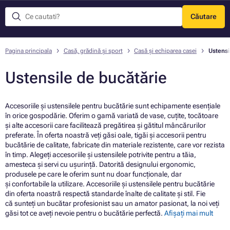
Căutare
Meniu
Pagina principala
Casă, grădină și sport
Casă și echiparea casei
Ustensi
Ustensile de bucătărie
Accesoriile și ustensilele pentru bucătărie sunt echipamente esențiale
în orice gospodărie. Oferim o gamă variată de vase, cuțite, tocătoare
și alte accesorii care facilitează pregătirea și gătitul mâncărurilor
preferate. În oferta noastră veți găsi oale, tigăi și accesorii pentru
bucătărie de calitate, fabricate din materiale rezistente, care vor rezista
în timp. Alegeți accesoriile și ustensilele potrivite pentru a tăia,
amesteca și servi cu ușurință. Datorită designului ergonomic,
produsele pe care le oferim sunt nu doar funcționale, dar
și confortabile la utilizare. Accesoriile și ustensilele pentru bucătărie
din oferta noastră respectă standarde înalte de calitate și stil. Fie
că sunteți un bucătar profesionist sau un amator pasionat, la noi veți
găsi tot ce aveți nevoie pentru o bucătărie perfectă.
Afișați mai mult