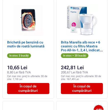
Brichetă pe benzină cu
Brita Marella alb rece + 6
motiv de roată luminată
ceainic cu filtru Maxtra
Pro All-In-1, 2,4 l, indicator
de schimbare a filtrului, 6x
In stoc 3 bucăți
In stoc > 20 bucăți
cartușe filtrante
10,65 Lei
242,81 Lei
8,80 Lei fără TVA
200,67 Lei fără TVA
Cel mai mic preț în ultimele 30 de
Cel mai mic preț în ultimele 30 de
zile:
7,18 Lei
zile:
167,49 Lei
În coșul de
În coșul de
cumpărături
cumpărături
- 64%