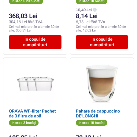
In stoc > 20 bucăți
In stoc 10 bucăți
10,49 Lei
368,03 Lei
8,14 Lei
304,16 Lei fără TVA
6,73 Lei fără TVA
Cel mai mic preț în ultimele 30 de
Cel mai mic preț în ultimele 30 de
zile:
355,51 Lei
zile:
12,02 Lei
În coșul de
În coșul de
cumpărături
cumpărături
ORAVA WF-filter Pachet
Pahare de cappuccino
de 3 filtru de apă
DE'LONGHI
In stoc 2 bucăți
In stoc 10 bucăți