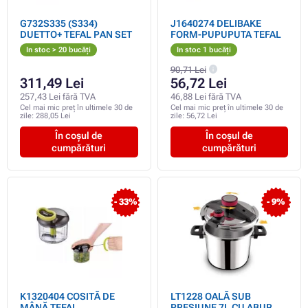
G732S335 (S334)
J1640274 DELIBAKE
DUETTO+ TEFAL PAN SET
FORM-PUPUPUTA TEFAL
In stoc > 20 bucăți
In stoc 1 bucăți
90,71 Lei
311,49 Lei
56,72 Lei
257,43 Lei fără TVA
46,88 Lei fără TVA
Cel mai mic preț în ultimele 30 de
Cel mai mic preț în ultimele 30 de
zile:
288,05 Lei
zile:
56,72 Lei
În coșul de
În coșul de
cumpărături
cumpărături
- 33%
- 9%
K1320404 COSITĂ DE
LT1228 OALĂ SUB
MÂNĂ TEFAL
PRESIUNE 7L CU ABUR