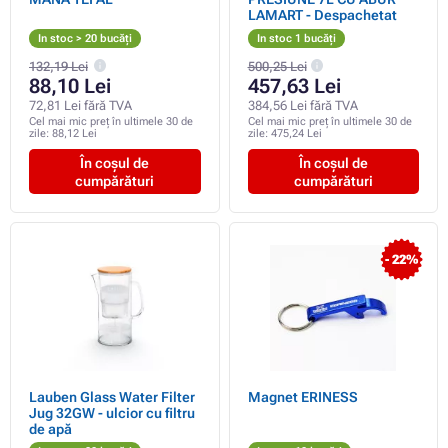
LAMART - Despachetat
In stoc > 20 bucăți
In stoc 1 bucăți
132,19 Lei
500,25 Lei
88,10 Lei
457,63 Lei
72,81 Lei fără TVA
384,56 Lei fără TVA
Cel mai mic preț în ultimele 30 de
Cel mai mic preț în ultimele 30 de
zile:
88,12 Lei
zile:
475,24 Lei
În coșul de
În coșul de
cumpărături
cumpărături
- 22%
Lauben Glass Water Filter
Magnet ERINESS
Jug 32GW - ulcior cu filtru
de apă