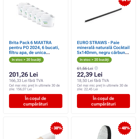
Brita Pack 6 MAXTRA
EURO STRAWS - Paie
pentru PO 2024, 6 bucati,
minerală naturală Cocktail
filtru apa, de unica
5x140mm, negru cărbune,
folosinta
250 buc.
In stoc > 20 bucăți
In stoc > 20 bucăți
61,56 Lei
201,26 Lei
22,39 Lei
166,33 Lei fără TVA
18,50 Lei fără TVA
Cel mai mic preț în ultimele 30 de
Cel mai mic preț în ultimele 30 de
zile:
156,07 Lei
zile:
22,45 Lei
În coșul de
În coșul de
cumpărături
cumpărături
- 38%
- 48%