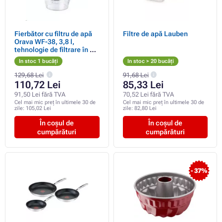
Fierbător cu filtru de apă
Filtre de apă Lauben
Orava WF-38, 3,8 l,
tehnologie de filtrare în 4
trepte, alb
In stoc 1 bucăți
In stoc > 20 bucăți
129,68 Lei
91,68 Lei
110,72 Lei
85,33 Lei
91,50 Lei fără TVA
70,52 Lei fără TVA
Cel mai mic preț în ultimele 30 de
Cel mai mic preț în ultimele 30 de
zile:
105,02 Lei
zile:
82,80 Lei
În coșul de
În coșul de
cumpărături
cumpărături
- 37%