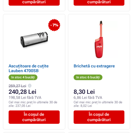
cumpărături
cumpărături
- 7%
Ascuțitoare de cuțite
Brichetă cu extragere
Lauben 4700SB
In stoc 4 bucăți
In stoc 6 bucăți
259,27 Lei
240,28 Lei
8,30 Lei
198,58 Lei fără TVA
6,86 Lei fără TVA
Cel mai mic preț în ultimele 30 de
Cel mai mic preț în ultimele 30 de
zile:
237,05 Lei
zile:
8,02 Lei
În coșul de
În coșul de
cumpărături
cumpărături