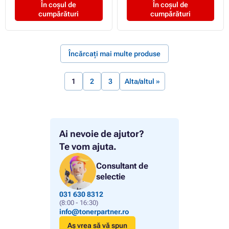
În coșul de
În coșul de
cumpărături
cumpărături
Încărcați mai multe produse
1
2
3
Alta/altul »
Ai nevoie de ajutor?
Te vom ajuta.
Consultant de
selectie
031 630 8312
(8:00 - 16:30)
info@tonerpartner.ro
Aș vrea să vă spun