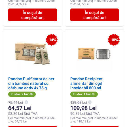
Cel mai mic preț în ultimele 30 de
Cel mai mic preț în ultimele 30 de
zile:
34,97 Lei
zile:
64,72 Lei
În coșul de
În coșul de
cumpărături
cumpărături
- 14%
- 15%
Pandoo Purificator de aer
Pandoo Recipient
din bambus natural cu
alimentar din oțel
cărbune activ 4x 75 g
inoxidabil 800 ml
In stoc 2 bucăți
In stoc 1 bucăți
75,44 Lei
129,68 Lei
64,57 Lei
109,98 Lei
53,36 Lei fără TVA
90,89 Lei fără TVA
Cel mai mic preț în ultimele 30 de
Cel mai mic preț în ultimele 30 de
zile:
64,72 Lei
zile:
110,13 Lei