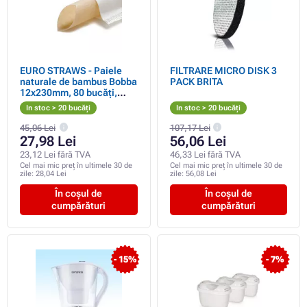
EURO STRAWS - Paiele
FILTRARE MICRO DISK 3
naturale de bambus Bobba
PACK BRITA
12x230mm, 80 bucăți,
ambalate individual
In stoc > 20 bucăți
In stoc > 20 bucăți
45,06 Lei
107,17 Lei
27,98 Lei
56,06 Lei
23,12 Lei fără TVA
46,33 Lei fără TVA
Cel mai mic preț în ultimele 30 de
Cel mai mic preț în ultimele 30 de
zile:
28,04 Lei
zile:
56,08 Lei
În coșul de
În coșul de
cumpărături
cumpărături
- 15%
- 7%