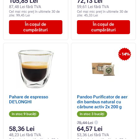
105,85 Lei
72,13 Lei
87,48 Lei fără TVA
59,61 Lei fără TVA
Cel mai mic preț în ultimele 30 de
Cel mai mic preț în ultimele 30 de
zile:
99,45 Lei
zile:
45,33 Lei
În coșul de
În coșul de
cumpărături
cumpărături
- 14%
Pahare de espresso
Pandoo Purificator de aer
DE'LONGHI
din bambus natural cu
cărbune activ 2x 200 g
In stoc 9 bucăți
In stoc 3 bucăți
75,44 Lei
58,36 Lei
64,57 Lei
48,23 Lei fără TVA
53,36 Lei fără TVA