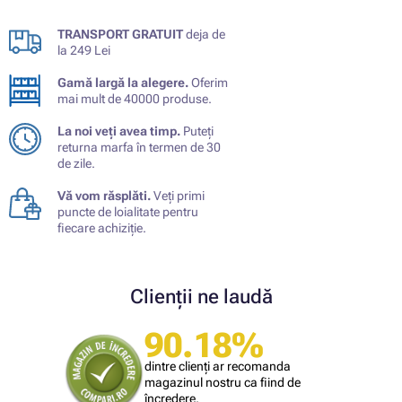
TRANSPORT GRATUIT
deja de
la 249 Lei
Gamă largă la alegere.
Oferim
mai mult de 40000 produse.
La noi veți avea timp.
Puteți
returna marfa în termen de 30
de zile.
Vă vom răsplăti.
Veți primi
puncte de loialitate pentru
fiecare achiziție.
Clienții ne laudă
90.18%
dintre clienți ar recomanda
magazinul nostru ca fiind de
încredere.