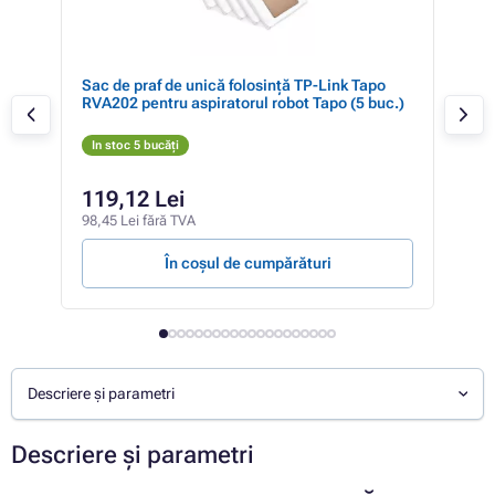
, 2x
Sac de praf de unică folosință TP-Link Tapo
PAC
RV30
RVA202 pentru aspiratorul robot Tapo (5 buc.)
In stoc 5 bucăți
In 
81,3
119,12 Lei
62
98,45 Lei fără TVA
51,5
În coșul de cumpărături
Descriere și parametri
Descriere și parametri