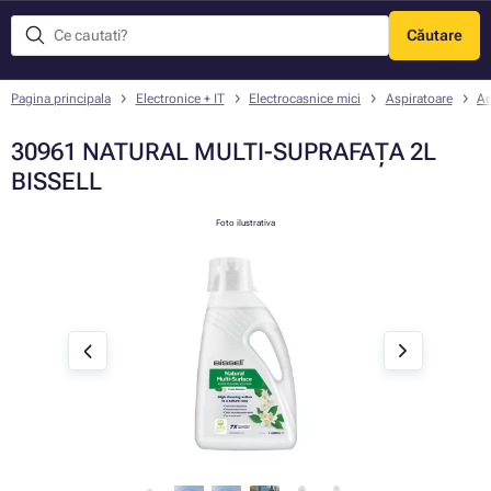
Căutare
Meniu
Pagina principala
Electronice + IT
Electrocasnice mici
Aspiratoare
Ac
30961 NATURAL MULTI-SUPRAFAȚA 2L
BISSELL
Foto ilustrativa