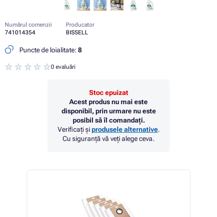
Numărul comenzii
Producator
741014354
BISSELL
Puncte de loialitate:
8
0 evaluări
Stoc epuizat
Acest produs nu mai este
disponibil, prin urmare nu este
posibil să îl comandați.
Verificați și
produsele alternative
.
Cu siguranță vă veți alege ceva.
 17%