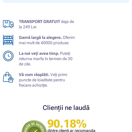
TRANSPORT GRATUIT
deja de
la 249 Lei
Gamă largă la alegere.
Oferim
mai mult de 40000 produse.
La noi veți avea timp.
Puteți
returna marfa în termen de 30
de zile.
Vă vom răsplăti.
Veți primi
puncte de loialitate pentru
fiecare achiziție.
Clienții ne laudă
90.18%
dintre clienți ar recomanda