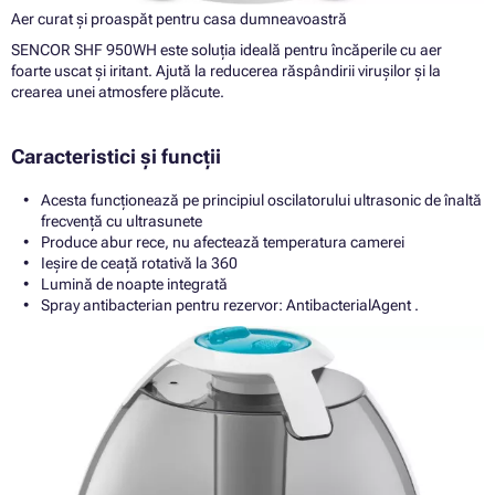
Aer curat și proaspăt pentru casa dumneavoastră
SENCOR SHF 950WH este soluția ideală pentru încăperile cu aer
foarte uscat și iritant. Ajută la reducerea răspândirii virușilor și la
crearea unei atmosfere plăcute.
Caracteristici și funcții
Acesta funcționează pe principiul oscilatorului ultrasonic de înaltă
frecvență cu ultrasunete
Produce abur rece, nu afectează temperatura camerei
Ieșire de ceață rotativă la 360
Lumină de noapte integrată
Spray antibacterian pentru rezervor: AntibacterialAgent .