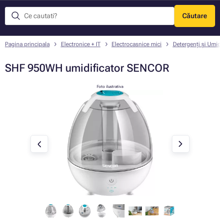
Căutare
Meniu
Pagina principala
Electronice + IT
Electrocasnice mici
Detergenți și Umid
SHF 950WH umidificator SENCOR
Foto ilustrativa