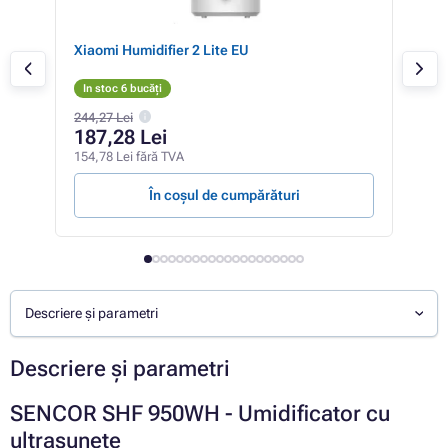
Xiaomi Humidifier 2 Lite EU
Xia
In stoc 6 bucăți
In 
244,27 Lei
187,28 Lei
25
154,78 Lei fără TVA
209,
În coșul de cumpărături
Descriere și parametri
Descriere și parametri
SENCOR SHF 950WH - Umidificator cu
ultrasunete